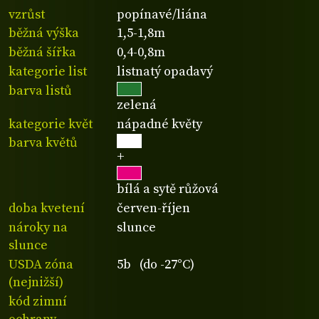
vzrůst
popínavé/liána
běžná výška
1,5-1,8m
běžná šířka
0,4-0,8m
kategorie list
listnatý opadavý
barva listů
zelená
kategorie květ
nápadné květy
barva květů
+
bílá a sytě růžová
doba kvetení
červen-říjen
nároky na
slunce
slunce
USDA zóna
5b (do -27°C)
(nejnižší)
kód zimní