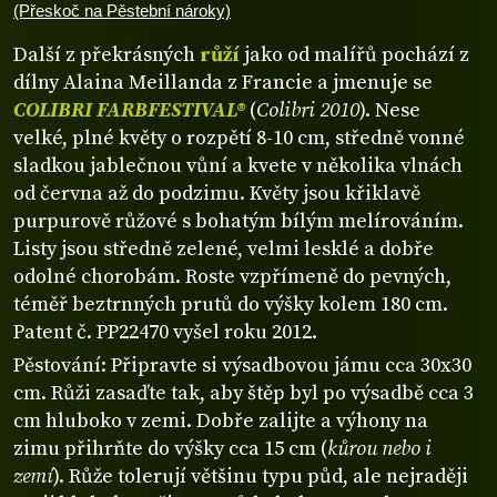
(Přeskoč na Pěstební nároky)
Další z překrásných
růží
jako od malířů pochází z
dílny Alaina Meillanda z Francie a jmenuje se
COLIBRI FARBFESTIVAL®
(
Colibri 2010
). Nese
velké, plné květy o rozpětí 8-10 cm, středně vonné
sladkou jablečnou vůní a kvete v několika vlnách
od června až do podzimu. Květy jsou křiklavě
purpurově růžové s bohatým bílým melírováním.
Listy jsou středně zelené, velmi lesklé a dobře
odolné chorobám. Roste vzpřímeně do pevných,
téměř beztrnných prutů do výšky kolem 180 cm.
Patent č. PP22470 vyšel roku 2012.
Pěstování: Připravte si výsadbovou jámu cca 30x30
cm. Růži zasaďte tak, aby štěp byl po výsadbě cca 3
cm hluboko v zemi. Dobře zalijte a výhony na
zimu přihrňte do výšky cca 15 cm (
kůrou nebo i
zemí
). Růže tolerují většinu typu půd, ale nejraději