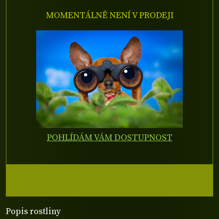
MOMENTÁLNĚ NENÍ V PRODEJI
POHLÍDÁM VÁM DOSTUPNOST
Popis rostliny