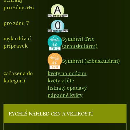
ochrany
pro zóny 5+6
pro zónu 7
mykorhizní
Symbivit Tric
přípravek
(arbuskulární)
Symbivit (arbuskulární)
zařazena do
květy na podzim
kategorií
květy v létě
listnatý opadavý
nápadné květy
RYCHLÝ NÁHLED CEN A VELIKOSTÍ