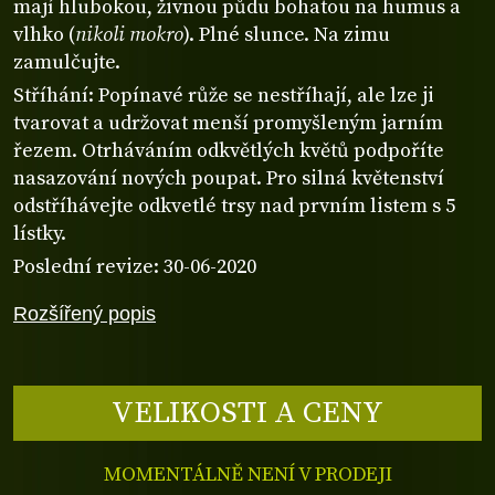
mají hlubokou, živnou půdu bohatou na humus a
vlhko (
nikoli mokro
). Plné slunce. Na zimu
zamulčujte.
Stříhání: Popínavé růže se nestříhají, ale lze ji
tvarovat a udržovat menší promyšleným jarním
řezem. Otrháváním odkvětlých květů podpoříte
nasazování nových poupat. Pro silná květenství
odstříhávejte odkvetlé trsy nad prvním listem s 5
lístky.
Poslední revize: 30-06-2020
Rozšířený popis
VELIKOSTI A CENY
MOMENTÁLNĚ NENÍ V PRODEJI