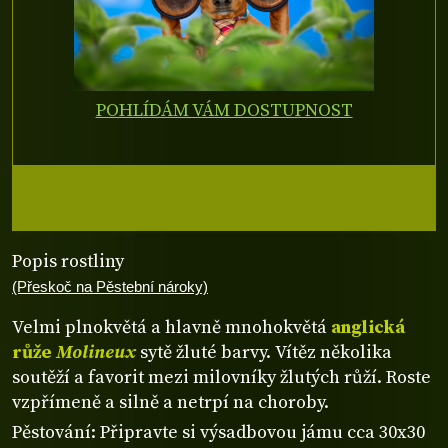
POHLÍDÁM VÁM DOSTUPNOST
Popis rostliny
(Přeskoč na Pěstební nároky)
Velmi plnokvětá a hlavně mnohokvětá
anglická
růže
Molineux
sytě žluté barvy. Vítěz několika
soutěží a favorit mezi milovníky žlutých růží. Roste
vzpřímeně a silně a netrpí na choroby.
Pěstování: Připravte si výsadbovou jámu cca 30x30