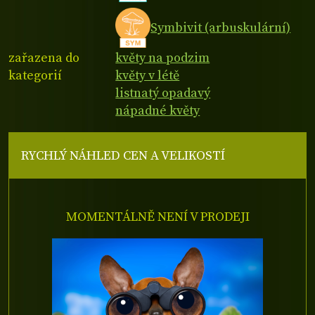
Symbivit (arbuskulární)
zařazena do
květy na podzim
kategorií
květy v létě
listnatý opadavý
nápadné květy
RYCHLÝ NÁHLED CEN A VELIKOSTÍ
MOMENTÁLNĚ NENÍ V PRODEJI