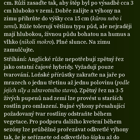
cm. Růži zasaďte tak, aby štěp byl po výsadbě cca 3
cm hluboko v zemi. Dobře zalijte a výhony na
zimu přihrňte do výšky cca 15 cm (
kůrou nebo i
zemí
). Růže tolerují většinu typu půd, ale nejraději
mají hlubokou, živnou půdu bohatou na humus a
vlhko (
nikoli mokro
). Plné slunce. Na zimu
zamulčujte.
Stříhání: Anglické růže nepotřebují zpětný řez
jako ostatní čajové hybridy. Vyžadují pouze
tvarování. Loňské přírůstky zakraťte na jaře po
mrazech o jednu třetinu až jednu polovinu (
podle
jejich síly a zdravotního stavu
). Zpětný řez na 3-5
živých pupenů nad zemí lze provést u starších
rostlin pro omlazení. Bujné výhony přesahující
požadovaný tvar rostliny odstraňte během
vegetace. Pro podporu dalšího kvetení během
sezóny lze průběžně prořezávat odkvetlé výhony
tak, že je seříznete od odkvetlého šípku až do