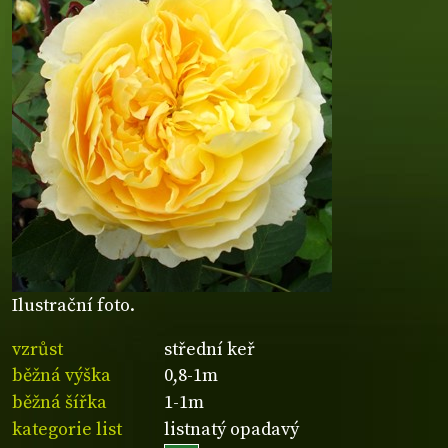
Ilustrační foto.
vzrůst
střední keř
běžná výška
0,8-1m
běžná šířka
1-1m
kategorie list
listnatý opadavý