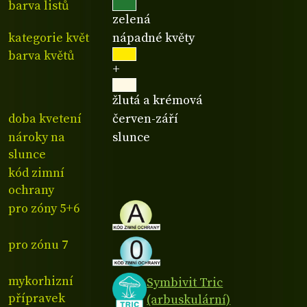
barva listů
zelená
kategorie květ
nápadné květy
barva květů
+
žlutá a krémová
doba kvetení
červen-září
nároky na
slunce
slunce
kód zimní
ochrany
pro zóny 5+6
pro zónu 7
mykorhizní
Symbivit Tric
přípravek
(arbuskulární)