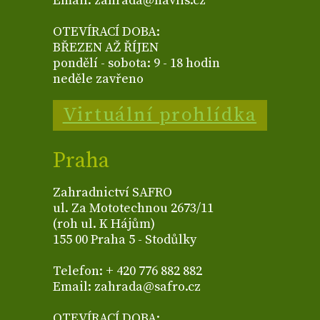
Email: zahrada@havlis.cz
OTEVÍRACÍ DOBA:
BŘEZEN AŽ ŘÍJEN
pondělí - sobota: 9 - 18 hodin
neděle zavřeno
Virtuální prohlídka
Praha
Zahradnictví SAFRO
ul. Za Mototechnou 2673/11
(roh ul. K Hájům)
155 00 Praha 5 - Stodůlky
Telefon: + 420 776 882 882
Email: zahrada@safro.cz
OTEVÍRACÍ DOBA: