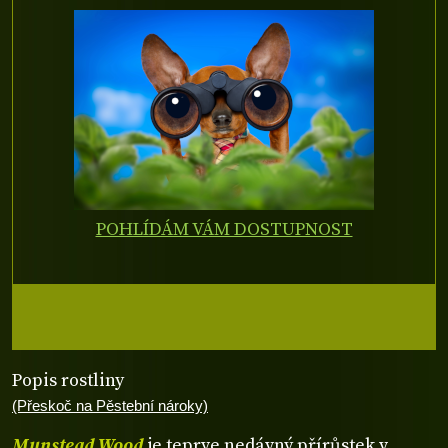
POHLÍDÁM VÁM DOSTUPNOST
Popis rostliny
(Přeskoč na Pěstební nároky)
Munstead Wood
je teprve nedávný přírůstek v