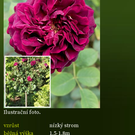
Ilustrační foto.
vzrůst
nízký strom
běžná výška
1,5-1,8m