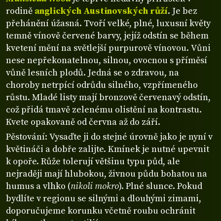
rodině
anglických Austinovských růží
. Je bez
přehánění úžasná. Tvoří velké, plné, luxusní květy
temně vínově červené barvy, jejíž odstín se během
kvetení mění na světlejší purpurově vínovou. Vůni
nese nepřekonatelnou, silnou, ovocnou s příměsí
vůně lesních plodů. Jedná se o zdravou, na
choroby netrpící odrůdu silného, vzpřímeného
růstu. Mladé listy mají bronzově červenavý odstín,
což přidá tmavě zelenému olistění na kontrastu.
Kvete opakovaně od června až do září.
Pěstování: Vysaďte ji do stejné úrovně jako je nyní v
květináči a dobře zalijte. Kmínek je nutné upevnit
k opoře. Růže tolerují většinu typu půd, ale
nejraději mají hlubokou, živnou půdu bohatou na
humus a vlhko (
nikoli mokro
). Plné slunce. Pokud
bydlíte v regionu se silnými a dlouhými zimami,
doporučujeme korunku včetně roubu ochránit