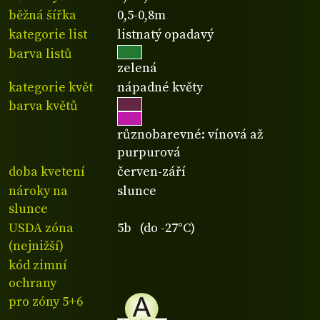
běžná šířka
0,5-0,8m
kategorie list
listnatý opadavý
barva listů
zelená
kategorie květ
nápadné květy
barva květů
různobarevné: vínová až
purpurová
doba kvetení
červen-září
nároky na
slunce
slunce
USDA zóna
5b (do -27°C)
(nejnižší)
kód zimní
ochrany
pro zóny 5+6