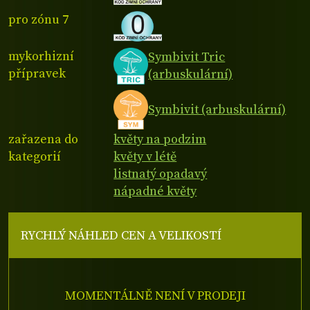
pro zónu 7
mykorhizní
Symbivit Tric
přípravek
(arbuskulární)
Symbivit (arbuskulární)
zařazena do
květy na podzim
kategorií
květy v létě
listnatý opadavý
nápadné květy
RYCHLÝ NÁHLED CEN A VELIKOSTÍ
MOMENTÁLNĚ NENÍ V PRODEJI