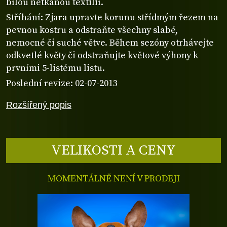
bílou netkanou textilií.
Stříhání: Zjara upravte korunu střídmým řezem na
pevnou kostru a odstraňte všechny slabé,
nemocné či suché větve. Během sezóny otrhávejte
odkvetlé květy či odstraňujte květové výhony k
prvními 5-listému listu.
Poslední revize: 02-07-2013
Rozšířený popis
VELIKOSTI A CENY
MOMENTÁLNĚ NENÍ V PRODEJI