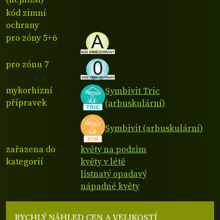
kód zimní
ochrany
pro zóny 5+6
pro zónu 7
mykorhizní
Symbivit Tric
přípravek
(arbuskulární)
Symbivit (arbuskulární)
zařazena do
květy na podzim
kategorií
květy v létě
listnatý opadavý
nápadné květy
RYCHLÝ NÁHLED CEN A VELIKOSTÍ