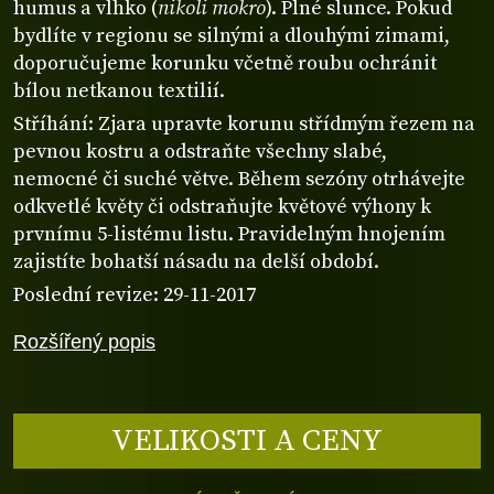
humus a vlhko (
nikoli mokro
). Plné slunce. Pokud
bydlíte v regionu se silnými a dlouhými zimami,
doporučujeme korunku včetně roubu ochránit
bílou netkanou textilií.
Stříhání: Zjara upravte korunu střídmým řezem na
pevnou kostru a odstraňte všechny slabé,
nemocné či suché větve. Během sezóny otrhávejte
odkvetlé květy či odstraňujte květové výhony k
prvnímu 5-listému listu. Pravidelným hnojením
zajistíte bohatší násadu na delší období.
Poslední revize: 29-11-2017
Rozšířený popis
VELIKOSTI A CENY