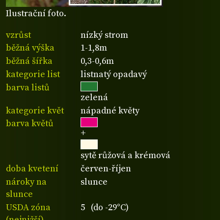
Ilustrační foto.
vzrůst
nízký strom
běžná výška
1-1,8m
běžná šířka
0,3-0,6m
kategorie list
listnatý opadavý
barva listů
zelená
kategorie květ
nápadné květy
barva květů
+
sytě růžová a krémová
doba kvetení
červen-říjen
nároky na
slunce
slunce
USDA zóna
5 (do -29°C)
(nejnižší)