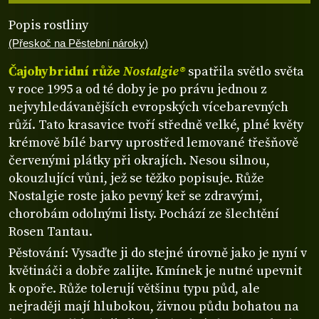
Popis rostliny
(Přeskoč na Pěstební nároky)
Čajohybridní růže
Nostalgie®
spatřila světlo světa
v roce 1995 a od té doby je po právu jednou z
nejvyhledávanějších evropských vícebarevných
růží. Tato krasavice tvoří středně velké, plné květy
krémově bílé barvy uprostřed lemované třešňově
červenými plátky při okrajích. Nesou silnou,
okouzlující vůni, jež se těžko popisuje. Růže
Nostalgie roste jako pevný keř se zdravými,
chorobám odolnými listy. Pochází ze šlechtění
Rosen Tantau.
Pěstování: Vysaďte ji do stejné úrovně jako je nyní v
květináči a dobře zalijte. Kmínek je nutné upevnit
k opoře. Růže tolerují většinu typu půd, ale
nejraději mají hlubokou, živnou půdu bohatou na