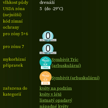
vlhkost půdy
drenáží
USDA zóna
5 (do -29°C)
(nejnižší)
kód zimní
ochrany
pro zóny 5+6
pro zónu 7
mykorhizní
Symbivit Tric
přípravek
(arbuskulární)
Symbivit (arbuskulární)
zařazena do
květy na podzim
kategorií
květy v létě
listnatý opadavý
nápadné květy