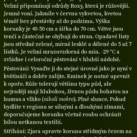
Velmi připomínají odrůdy Roxy, která je růžovější.
Jemně voní. Jakmile v červnu vykvetou, kvetou
téměř bez přestávky až do podzimu. Výška
korunky je 40-50 cm a šířka do 70 cm. Větve jsou
tenčí a částečně se ohýbají do stran. Opadavé listy
jsou středně zelené, mírně lesklé a dělené do 5 až 7
lístků. Je velmi mrazuvzdorná do min. -29 °C a
zvládne i celoroční pěstování v hlubší nádobě.
Pěstování: Vysaďte ji do stejné úrovně jako je nyní v
květináči a dobře zalijte. Kmínek je nutné upevnit
k opoře. Růže tolerují většinu typu půd, ale
nejraději mají hlubokou, živnou půdu bohatou na
humus a vlhko (
nikoli mokro
). Plné slunce. Pokud
bydlíte v regionu se silnými a dlouhými zimami,
doporučujeme korunku včetně roubu ochránit
bílou netkanou textilií.
Stříhání: Zjara upravte korunu střídmým řezem na