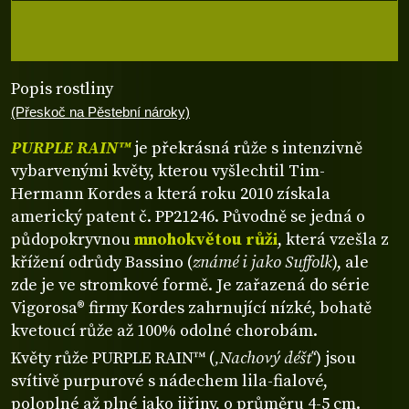
Popis rostliny
(Přeskoč na Pěstební nároky)
PURPLE RAIN™
je překrásná růže s intenzivně
vybarvenými květy, kterou vyšlechtil Tim-
Hermann Kordes a která roku 2010 získala
americký patent č. PP21246. Původně se jedná o
půdopokryvnou
mnohokvětou růži
, která vzešla z
křížení odrůdy Bassino (
známé i jako Suffolk
), ale
zde je ve stromkové formě. Je zařazená do série
Vigorosa® firmy Kordes zahrnující nízké, bohatě
kvetoucí růže až 100% odolné chorobám.
Květy růže PURPLE RAIN™ (
‚Nachový déšť‘
) jsou
svítivě purpurové s nádechem lila-fialové,
poloplné až plné jako jiřiny, o průměru 4-5 cm.