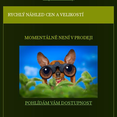
RYCHLÝ NÁHLED CEN A VELIKOSTÍ
MOMENTÁLNĚ NENÍ V PRODEJI
POHLÍDÁM VÁM DOSTUPNOST