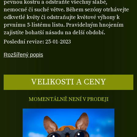
pevnou kostru a odstraňte všechny slabé,
nemocné či suché větve. Během sezóny otrhávejte
odkvetlé květy či odstraňujte květové výhony k
prvnímu 5-listému listu. Pravidelným hnojením
zajistíte bohatší násadu na delší období.
Poslední revize: 25-01-2023
Rozšířený popis
VELIKOSTI A CENY
MOMENTÁLNĚ NENÍ V PRODEJI