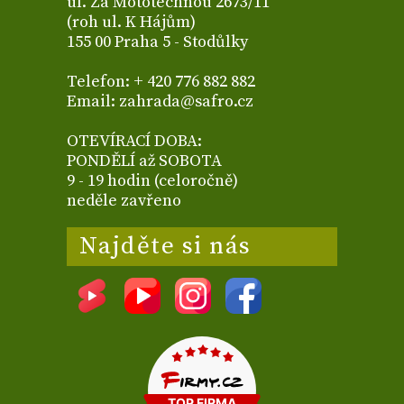
ul. Za Mototechnou 2673/11
(roh ul. K Hájům)
155 00 Praha 5 - Stodůlky
Telefon: + 420 776 882 882
Email: zahrada@safro.cz
OTEVÍRACÍ DOBA:
PONDĚLÍ až SOBOTA
9 - 19 hodin (celoročně)
neděle zavřeno
Najděte si nás