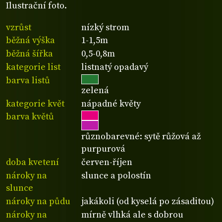
Ilustrační foto.
vzrůst
nízký strom
běžná výška
1-1,5m
běžná šířka
0,5-0,8m
kategorie list
listnatý opadavý
barva listů
zelená
kategorie květ
nápadné květy
barva květů
různobarevné: sytě růžová až
purpurová
doba kvetení
červen-říjen
nároky na
slunce a polostín
slunce
nároky na půdu
jakákoli (od kyselá po zásaditou)
nároky na
mírně vlhká ale s dobrou