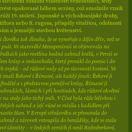
šlechtění zásadní vlastnost: remontanci, tedy
kvést opakovaně během sezóny, což umožnilo vznik
ůží 19. století. Japonské a východoasijské druhy,
tiflora nebo R. rugosa, přispěly vitalitou, odolností
ám a jemnější stavbou květenství.
 člověka tak dlouho, že se vynořuje z dějin dřív, než se
 psát. Ve starověké Mezopotámii se objevovala na
bulkách jako rostlina hodná zahrad králů, v Persii se
em krásy a melancholie, který pronikl do poezie i do
 zvyků – od růžové vody až po slavnosti kvetení. Ve
i znali Řekové i Římané, ale každý jinak: Řekové ji
Afrodíté a s představou pomíjivé krásy, Římané ji
zahradách, lázních i při hostinách, kde růžové okvětní
y na stoly jako tichý sníh. V Číně byla růže léčivkou i
řských zahrad a její vůně se mísila s kadidlem při
nastie Han. V Evropě středověku se přesunula do
zahrad a zároveň vstoupila do heraldiky, kde se stala
é identity – v českých zemích ji nesli Rožmberkové,