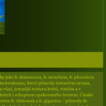
hy jako R. damascena, R. moschata, R. phoenicia
dtschenkoana, které přinesly intenzivní aroma,
vůni, jemnější texturu květů, vitalitu a v
liniích i schopnost opakovaného kvetení. Čínské
ména R. chinensis a R. gigantea – přinesly do