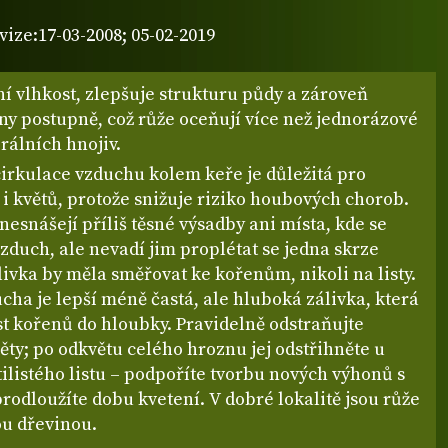
.
vize:17-03-2008; 05-02-2019
í vlhkost, zlepšuje strukturu půdy a zároveň
ny postupně, což růže oceňují více než jednorázové
rálních hnojiv.
cirkulace vzduchu kolem keře je důležitá pro
ů i květů, protože snižuje riziko houbových chorob.
nesnášejí příliš těsné výsadby ani místa, kde se
vzduch, ale nevadí jim proplétat se jedna skrze
ivka by měla směřovat ke kořenům, nikoli na listy.
cha je lepší méně častá, ale hluboká zálivka, která
t kořenů do hloubky. Pravidelně odstraňujte
ěty; po odkvětu celého hroznu jej odstřihněte u
ilistého listu – podpoříte tvorbu nových výhonů s
rodloužíte dobu kvetení. V dobré lokalitě jsou růže
u dřevinou.