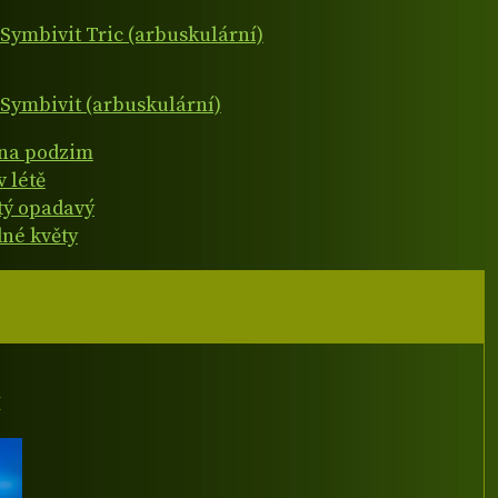
Symbivit Tric (arbuskulární)
Symbivit (arbuskulární)
 na podzim
v létě
atý opadavý
né květy
I