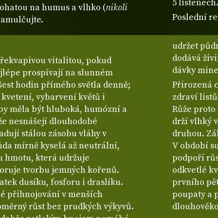
5 listenech
ohatou na humus a vlhko (
nikoli
Poslední re
zamulčujte.
udržet půdn
dodává živi
překvapivou vitalitou, pokud
dávky mine
ejlépe prospívají na slunném
 šest hodin přímého světla denně;
Přirozená 
 kvetení, vybarvení květů i
zdraví list
 by měla být hluboká, humózní a
Růže proto 
že nesnášejí dlouhodobé
drží vlhký 
dují stálou zásobu vláhy v
druhou. Zál
ůda mírně kyselá až neutrální,
V období su
u hmotu, která udržuje
podpoří růs
oruje tvorbu jemných kořenů.
odkvetlé kv
tek dusíku, fosforu i draslíku.
prvního pět
né přihnojování v menších
poupaty a p
oměrný růst bez prudkých výkyvů.
dlouhověko