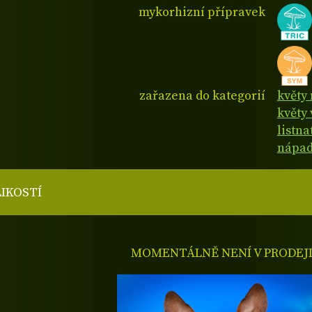
mykorhizní přípravek
zařazena do kategorií
květy
květy 
listn
nápad
LIKOSTÍ
MOMENTÁLNĚ NENÍ V PRODEJ