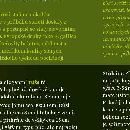
kteří si růž
urozenost, l
ůží stojí na několika
navíc připom
 v průběhu staletí dostaly z
vycházeli. V
y a postupně se staly stavebními
botanických 
 Evropské druhy, jako R. gallica
zahradnické 
keřovitý habitus, odolnost a
ní viděly ně
a měřítkem kvality starých
symbol, příb
Blízkého východu pocházejí
Stříhání: P
na jaře, kd
a elegantní
růže
té
výšce 3-5 ž
Poloplné až plné květy mají
máte jistot
i odolné chorobám. Remontuje.
Pokud ji ch
bovou jámu cca 30x30 cm. Růži
konce a pon
výsadbě cca 3 cm hluboko v zemi.
během sezó
u přihrňte do výšky cca 15 cm
je seříznet
ují většinu typu půd, ale nejraději