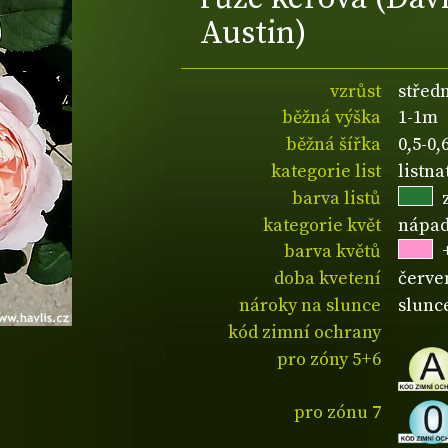
Austin)
vzrůst
středn
běžná výška
1-1m
běžná šířka
0,5-0
kategorie list
listn
barva listů
kategorie květ
nápad
barva květů
doba kvetení
červe
nároky na slunce
slunc
kód zimní ochrany
pro zóny 5+6
pro zónu 7