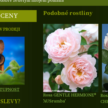
dobře zetlelým hnojem pomáhá
Podobné rostliny
 CENY
 PRODEJI
STUPNOST
Rosa GENTLE HERMIONE®
Ro
E
SLEVY?
'AUSrumba'
CHR