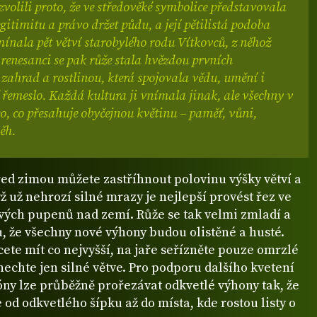
i zvolili proto, že ve středověké symbolice představovala
egitimitu a právo držet půdu, a její pětilistá podoba
ínala pět větví starobylého rodu Vítkovců, z něhož
 renesanci se pak růže stala hvězdou prvních
zahrad a rostlinou, která spojovala vědu, umění i
řemeslo. Každá kultura ji vnímala jinak, ale všechny v
co, co přesahuje obyčejnou květinu – paměť, vůni,
ěh.
řed zimou můžete zastříhnout polovinu výšky větví a
yž už nehrozí silné mrazy je nejlepší provést řez ve
ivých pupenů nad zemí. Růže se tak velmi zmladí a
u, že všechny nové výhony budou olistěné a husté.
cete mít co nejvyšší, na jaře seřízněte pouze omrzlé
echte jen silné větve. Pro podporu dalšího kvetení
ny lze průběžně prořezávat odkvetlé výhony tak, že
e od odkvetlého šípku až do místa, kde rostou listy o