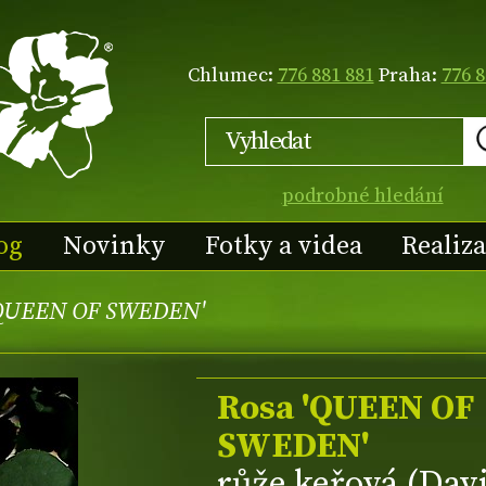
Chlumec:
776 881 881
Praha:
776 8
podrobné hledání
og
Novinky
Fotky a videa
Realiz
'QUEEN OF SWEDEN'
Rosa 'QUEEN OF
SWEDEN'
růže keřová (Dav