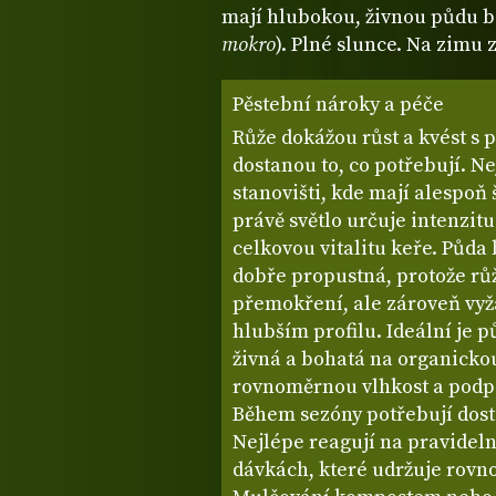
mají hlubokou, živnou půdu b
mokro
). Plné slunce. Na zimu 
Pěstební nároky a péče
Růže dokážou růst a kvést s 
dostanou to, co potřebují. N
stanovišti, kde mají alespoň
právě světlo určuje intenzitu
celkovou vitalitu keře. Půda
dobře propustná, protože rů
přemokření, ale zároveň vyža
hlubším profilu. Ideální je p
živná a bohatá na organicko
rovnoměrnou vlhkost a podp
Během sezóny potřebují dosta
Nejlépe reagují na pravidel
dávkách, které udržuje rovn