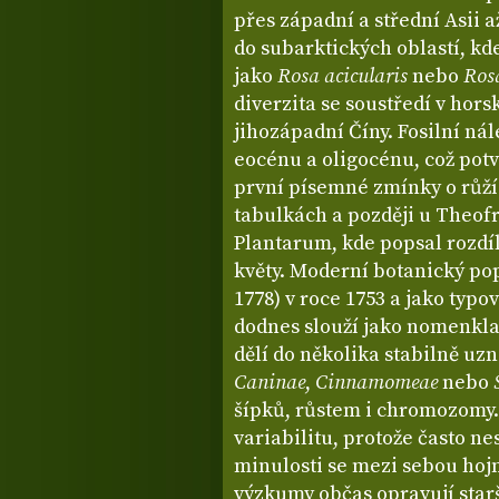
přes západní a střední Asii 
do subarktických oblastí, kd
jako
Rosa acicularis
nebo
Ros
diverzita se soustředí v hor
jihozápadní Číny. Fosilní nál
eocénu a oligocénu, což potv
první písemné zmínky o růží
tabulkách a později u Theofra
Plantarum, kde popsal rozdí
květy. Moderní botanický pop
1778) v roce 1753 a jako typo
dodnes slouží jako nomenkla
dělí do několika stabilně uz
Caninae
,
Cinnamomeae
nebo
šípků, růstem i chromozomy.
variabilitu, protože často n
minulosti se mezi sebou hojn
výzkumy občas opravují starš