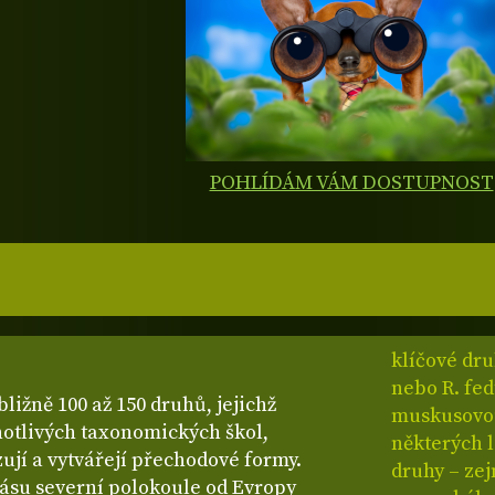
POHLÍDÁM VÁM DOSTUPNOST
klíčové dru
nebo R. fe
bližně 100 až 150 druhů, jejichž
muskusovou 
dnotlivých taxonomických škol,
některých 
ují a vytvářejí přechodové formy.
druhy – zej
ásu severní polokoule od Evropy