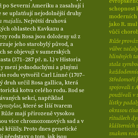
evropského 
až po Severní Ameriku a zasahují i
schopnost 
e se uplatňují nejodolnější druhy
moderních r
a majalis
. Největší druhová
jako R. mul
ských oblastech Kavkazu a
vůči chorob
ezy rodu Rosa jsou doloženy už z
Růže provází
rzuje jeho starobylý původ, a
vůbec začaly
ch se objevují v sumerských
hliněných ta
sta (371–287 př. n. l.) v Historia
stala symbol
ly mezi jednoduchými a plnými
každodenních
is rodu vytvořil Carl Linné (1707–
Středomoří j
vý druh určil Rosa gallica, která
spojovali s 
torická kotva celého rodu. Rod se
používali v 
návaných sekcí, například
lístky padal
Synstylae
, které se liší tvarem
okrasou císa
 Růže mají přirozeně vysokou
rituálech dy
esou více chromozomových sad a v
klášterních 
ě křížily. Proto dnes genetické
znakem rodov
í představy o tom, jak jsou