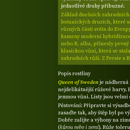
jednotlivé druhy příbuzné.
Základ dnešních zahradních r
botanických druzích, které se
různých částí světa do Evrop
kameny moderní hybridizace.
nebo R. alba, přinesly pevný 
klasickou vůni, která se stal
zahradních růží. Z Persie a 
Popis rostliny
Queen of Sweden
je nádherná 
nejdelikátnější růžové barvy. 
jemnou vůni. Listy jsou velm
Pěstování: Připravte si výsad
zasaďte tak, aby štěp byl po 
Dobře zalijte a výhony na zim
(
kůrou nebo i zemí
). Růže toler