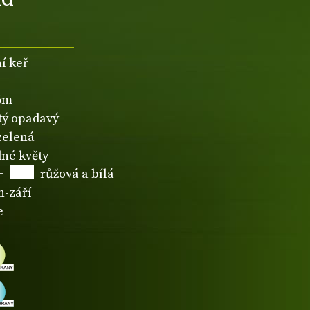
í keř
,6m
atý opadavý
zelená
né květy
+
růžová a bílá
n-září
e