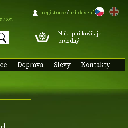
EN
registrace
/
přihlášení
82 882
Nákupní košík je
prázdný
ace
Doprava
Slevy
Kontakty
id