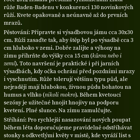
růže Baden-Badenu v konkurenci 130 novinkových
růží. Kvete opakovaně a neúnavně až do prvních
mrazů.
Pěstování: Připravte si výsadbovou jámu cca 30x30
cm. Růži zasaďte tak, aby štěp byl po výsadbě cca 3
cm hluboko v zemi. Dobře zalijte a výhony na
zimu přihrňte do výšky cca 15 cm (
kůrou nebo i
zemí
). Toto navršení je praktické i při jarních
výsadbách, kdy očka ochrání před pozdními mrazy
i vyschnutím. Růže tolerují většinu typu půd, ale
nejraději mají hlubokou, živnou půdu bohatou na
humus a vlhko (
nikoli mokro
). Během kvetoucí
sezóny je užitečné hnojit hnojivy na podporu
kvetení. Plné slunce. Na zimu zamulčujte.
Stříhání: Pro rychlejší nasazování nových poupat
během léta doporučujeme pravidelně odstříhávat
stonky s odkvetlými květy v místě, kde vyráží list s