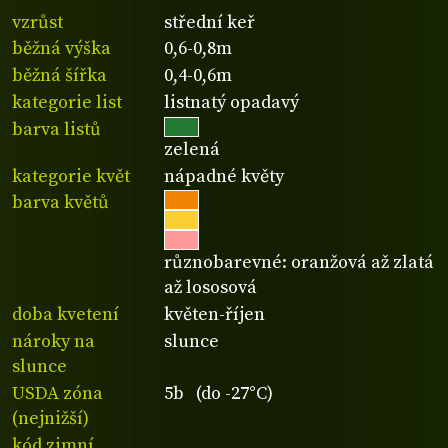
vzrůst
střední keř
běžná výška
0,6-0,8m
běžná šířka
0,4-0,6m
kategorie list
listnatý opadavý
barva listů
zelená
kategorie květ
nápadné květy
barva květů
různobarevné: oranžová až zlatá
až lososová
doba kvetení
květen-říjen
nároky na
slunce
slunce
USDA zóna
5b (do -27°C)
(nejnižší)
kód zimní