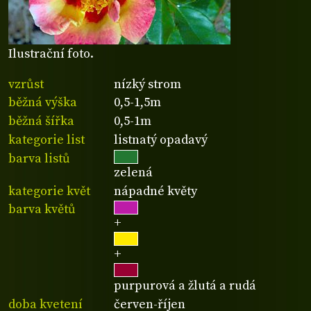
Ilustrační foto.
vzrůst
nízký strom
běžná výška
0,5-1,5m
běžná šířka
0,5-1m
kategorie list
listnatý opadavý
barva listů
zelená
kategorie květ
nápadné květy
barva květů
+
+
purpurová a žlutá a rudá
doba kvetení
červen-říjen