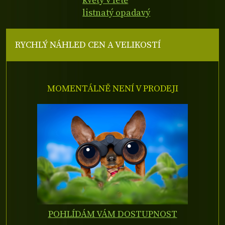
květy v létě
listnatý opadavý
RYCHLÝ NÁHLED CEN A VELIKOSTÍ
MOMENTÁLNĚ NENÍ V PRODEJI
POHLÍDÁM VÁM DOSTUPNOST