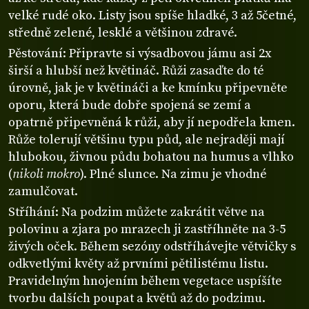
velké rudé oko. Listy jsou spíše hladké, 3 až 5četné,
středně zelené, lesklé a většinou zdravé.
Pěstování: Připravte si výsadbovou jámu asi 2x
širší a hlubší než květináč. Růži zasaďte do té
úrovně, jak je v květináči a ke kmínku připevněte
oporu, která bude dobře spojená se zemí a
opatrně připevněná k růži, aby jí nepodřela kmen.
Růže tolerují většinu typu půd, ale nejraději mají
hlubokou, živnou půdu bohatou na humus a vlhko
(
nikoli mokro
). Plné slunce. Na zimu je vhodné
zamulčovat.
Stříhání: Na podzim můžete zakrátit větve na
polovinu a zjara po mrazech ji zastříhněte na 3-5
živých oček. Během sezóny odstříhávejte větvičky s
odkvetlými květy až prvními pětilistému listu.
Pravidelným hnojením během vegetace uspíšíte
tvorbu dalších poupat a květů až do podzimu.