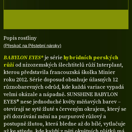
Popis rostliny
(Přeskoč na Pěstební nároky)
BABYLON EYES®
je série
hybridních perských
růží
od nizozemských šlechtitelů růží Interplant,
kterou představila francouzská školka Minier
roku 2012. Série doposud obsahuje úžasných 12
různobarevných odrůd, kde každá variace vypadá
velmi okázale a nápadně. SUNSHINE BABYLON
EYES® nese jednoduché květy měňavých barev –
otevírají se sytě žluté s červeným okrajem, který se
při dozrávání mění na purpurově růžový a
postupně žlutou, která bledne až do bílé, vytlačuje
až ke středu, kde každý z pěti okvětních plátků má