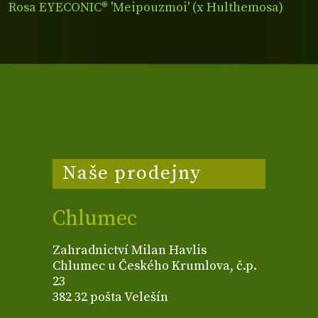
Rosa EYECONIC® 'Meipouzmoi' (x Hulthemosa)
Naše prodejny
Chlumec
Zahradnictví Milan Havlis
Chlumec u Českého Krumlova, č.p.
23
382 32 pošta Velešín