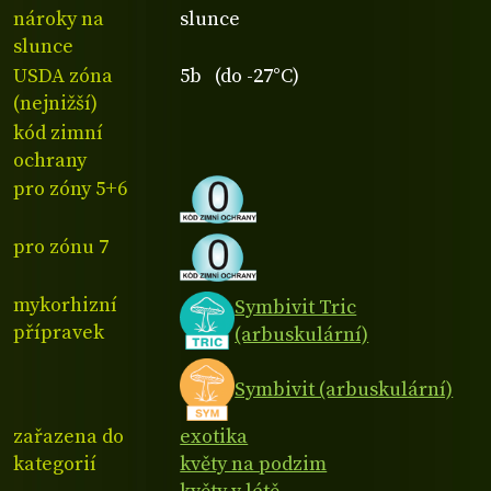
nároky na
slunce
slunce
USDA zóna
5b (do -27°C)
(nejnižší)
kód zimní
ochrany
pro zóny 5+6
pro zónu 7
mykorhizní
Symbivit Tric
přípravek
(arbuskulární)
Symbivit (arbuskulární)
zařazena do
exotika
kategorií
květy na podzim