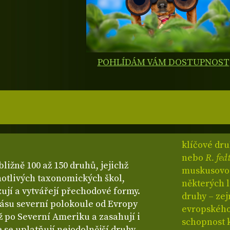
POHLÍDÁM VÁM DOSTUPNOST
klíčové dr
nebo
R. fe
bližně 100 až 150 druhů, jejichž
muskusovou 
dnotlivých taxonomických škol,
některých 
ují a vytvářejí přechodové formy.
druhy – z
ásu severní polokoule od Evropy
evropského 
až po Severní Ameriku a zasahují i
schopnost 
e se uplatňují nejodolnější druhy