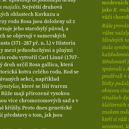
moderních r
a majalis
. Největší druhová
jako
R. mult
ských oblastech Kavkazu a
vůči chorob
ezy rodu Rosa jsou doloženy už z
Růže provází
rzuje jeho starobylý původ, a
vůbec začaly
ch se objevují v sumerských
hliněných ta
sta (371–287 př. n. l.) v Historia
stala symbol
ly mezi jednoduchými a plnými
každodenních
is rodu vytvořil Carl Linné (1707–
Středomoří j
vý druh určil Rosa gallica, která
spojovali s 
torická kotva celého rodu. Rod se
používali v 
návaných sekcí, například
lístky padal
Synstylae
, které se liší tvarem
okrasou císa
 Růže mají přirozeně vysokou
rituálech dy
esou více chromozomových sad a v
klášterních 
ě křížily. Proto dnes genetické
znakem rodov
í představy o tom, jak jsou
kteří si růž
urozenost, l