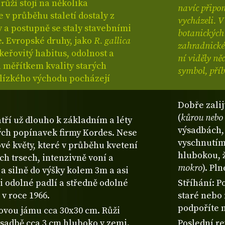
ůží stojí na několika
navíc připom
 v průběhu staletí dostaly z
vycházeli. V
y a postupně se staly stavebními
botanických 
. Evropské druhy, jako
R. gallica
zahradnické 
 keřovitý habitus, odolnost a
ní viděly ně
a měřítkem kvality starých
symbol, příb
Blízkého východu pocházejí
Dobře zalij
(
kůrou nebo 
tří už dlouho k základním a léty
výsadbách,
ch popínavek firmy Kordes. Nese
vyschnutím.
vé květy, které v průběhu kvetení
hlubokou, 
ch trsech, intenzivně voní a
mokro
). Pl
a silně do výšky kolem 3m a asi
mi odolné padlí a středně odolné
Stříhání: P
v roce 1966.
staré nebo
podpoříte 
bovou jámu cca 30x30 cm. Růži
výsadbě cca 3 cm hluboko v zemi.
Poslední re