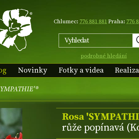
Chlumec:
776 881 881
Praha:
776 8
podrobné hledání
og
Novinky
Fotky a videa
Realiz
'SYMPATHIE'®
Rosa 'SYMPATHI
růže popínavá (K