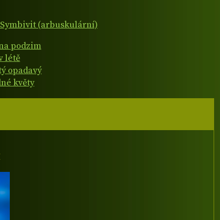
Symbivit (arbuskulární)
 na podzim
v létě
atý opadavý
né květy
I