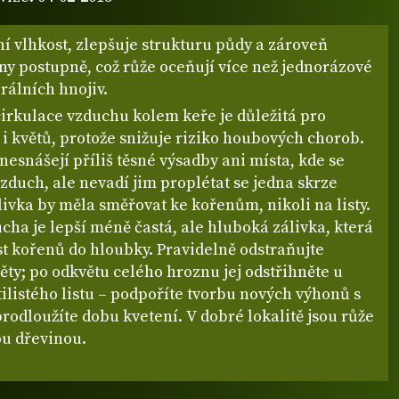
í vlhkost, zlepšuje strukturu půdy a zároveň
ny postupně, což růže oceňují více než jednorázové
rálních hnojiv.
cirkulace vzduchu kolem keře je důležitá pro
ů i květů, protože snižuje riziko houbových chorob.
nesnášejí příliš těsné výsadby ani místa, kde se
vzduch, ale nevadí jim proplétat se jedna skrze
ivka by měla směřovat ke kořenům, nikoli na listy.
cha je lepší méně častá, ale hluboká zálivka, která
t kořenů do hloubky. Pravidelně odstraňujte
ěty; po odkvětu celého hroznu jej odstřihněte u
ilistého listu – podpoříte tvorbu nových výhonů s
rodloužíte dobu kvetení. V dobré lokalitě jsou růže
u dřevinou.