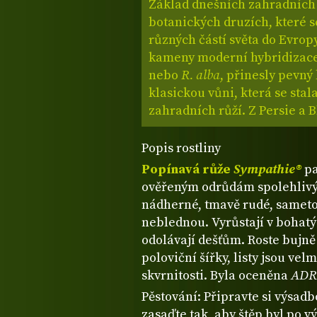
Základ dnešních zahradních r
botanických druzích, které se
různých částí světa do Evrop
kameny moderní hybridizace
nebo
R. alba
, přinesly pevný
klasickou vůni, která se stal
zahradních růží. Z Persie a 
Popis rostliny
Popínavá růže
Sympathie®
pa
ověřeným odrůdám spolehlivý
nádherné, tmavě rudé, sameto
neblednou. Vyrůstají v bohatý
odolávají dešťům. Roste bujně 
poloviční šířky, listy jsou vel
skvrnitosti. Byla oceněna
ADR
Pěstování: Připravte si výsad
zasaďte tak, aby štěp byl po 