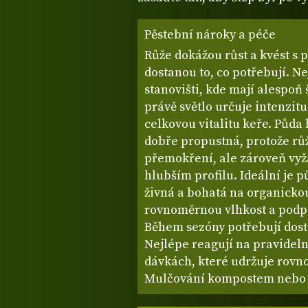
Pěstební nároky a péče
Růže dokážou růst a kvést s 
dostanou to, co potřebují. N
stanovišti, kde mají alespoň
právě světlo určuje intenzitu
celkovou vitalitu keře. Půda
dobře propustná, protože rů
přemokření, ale zároveň vyža
hlubším profilu. Ideální je p
živná a bohatá na organicko
rovnoměrnou vlhkost a podp
Během sezóny potřebují dosta
Nejlépe reagují na pravidel
dávkách, které udržuje rovn
Mulčování kompostem nebo 