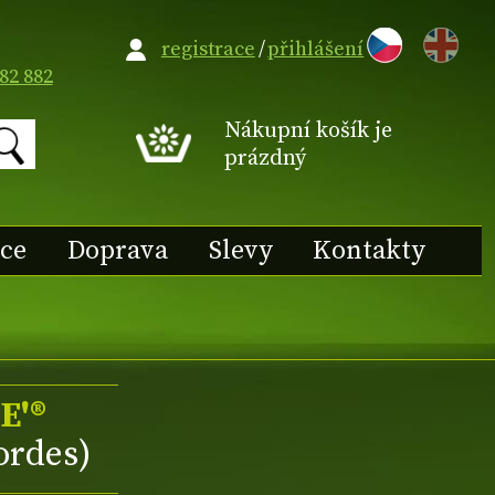
EN
registrace
/
přihlášení
82 882
Nákupní košík je
prázdný
ace
Doprava
Slevy
Kontakty
E'®
ordes)