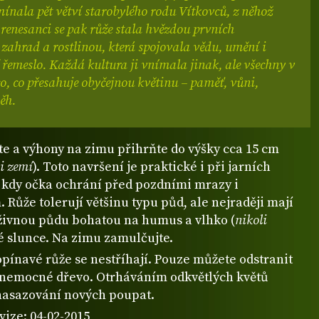
ínala pět větví starobylého rodu Vítkovců, z něhož
 renesanci se pak růže stala hvězdou prvních
zahrad a rostlinou, která spojovala vědu, umění i
řemeslo. Každá kultura ji vnímala jinak, ale všechny v
co, co přesahuje obyčejnou květinu – paměť, vůni,
ěh.
te a výhony na zimu přihrňte do výšky cca 15 cm
i zemí
). Toto navršení je praktické i při jarních
 kdy očka ochrání před pozdními mrazy i
 Růže tolerují většinu typu půd, ale nejraději mají
živnou půdu bohatou na humus a vlhko (
nikoli
né slunce. Na zimu zamulčujte.
opínavé růže se nestříhají. Pouze můžete odstranit
 nemocné dřevo. Otrháváním odkvětlých květů
nasazování nových poupat.
vize: 04-02-2015