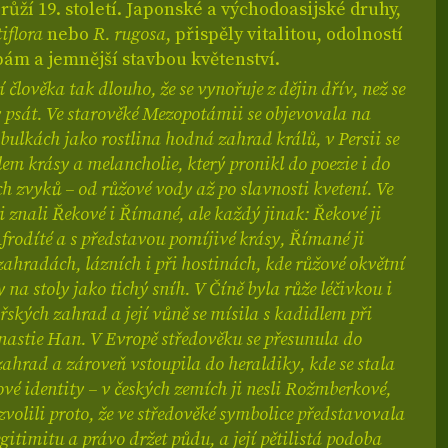
ůží 19. století. Japonské a východoasijské druhy,
iflora
nebo
R. rugosa
, přispěly vitalitou, odolností
ám a jemnější stavbou květenství.
 člověka tak dlouho, že se vynořuje z dějin dřív, než se
 psát. Ve starověké Mezopotámii se objevovala na
bulkách jako rostlina hodná zahrad králů, v Persii se
em krásy a melancholie, který pronikl do poezie i do
 zvyků – od růžové vody až po slavnosti kvetení. Ve
i znali Řekové i Římané, ale každý jinak: Řekové ji
Afrodíté a s představou pomíjivé krásy, Římané ji
zahradách, lázních i při hostinách, kde růžové okvětní
y na stoly jako tichý sníh. V Číně byla růže léčivkou i
řských zahrad a její vůně se mísila s kadidlem při
nastie Han. V Evropě středověku se přesunula do
zahrad a zároveň vstoupila do heraldiky, kde se stala
é identity – v českých zemích ji nesli Rožmberkové,
i zvolili proto, že ve středověké symbolice představovala
egitimitu a právo držet půdu, a její pětilistá podoba