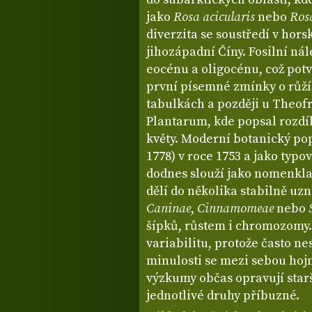
jako
Rosa acicularis
nebo
Ros
diverzita se soustředí v hor
jihozápadní Číny. Fosilní nál
eocénu a oligocénu, což potv
první písemné zmínky o růží
tabulkách a později u Theofra
Plantarum, kde popsal rozdí
květy. Moderní botanický pop
1778) v roce 1753 a jako typo
dodnes slouží jako nomenkla
dělí do několika stabilně uz
Caninae
,
Cinnamomeae
nebo
šípků, růstem i chromozomy.
variabilitu, protože často n
minulosti se mezi sebou hojn
výzkumy občas opravují starš
jednotlivé druhy příbuzné.