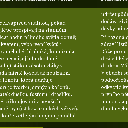
udržet půdn
dodává živi
překvapivou vitalitou, pokud
dávky mine
ejlépe prospívají na slunném
 šest hodin přímého světla denně;
Přirozená 
 kvetení, vybarvení květů i
zdraví list
 by měla být hluboká, humózní a
Růže proto 
že nesnášejí dlouhodobé
drží vlhký 
dují stálou zásobu vláhy v
druhou. Zál
ůda mírně kyselá až neutrální,
V období su
u hmotu, která udržuje
podpoří růs
oruje tvorbu jemných kořenů.
odkvetlé kv
tek dusíku, fosforu i draslíku.
prvního pět
né přihnojování v menších
poupaty a p
oměrný růst bez prudkých výkyvů.
dlouhověko
dobře zetlelým hnojem pomáhá