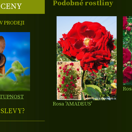
Podobné rostliny
 CENY
 PRODEJI
Ros
STUPNOST
Rosa 'AMADEUS'
E
SLEVY?