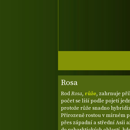
Rosa
Rod
Rosa
,
růže
, zahrnuje při
počet se liší podle pojetí je
protože růže snadno hybridiz
Přirozeně rostou v mírném p
přes západní a střední Asii 
do subarktických oblastí, kd