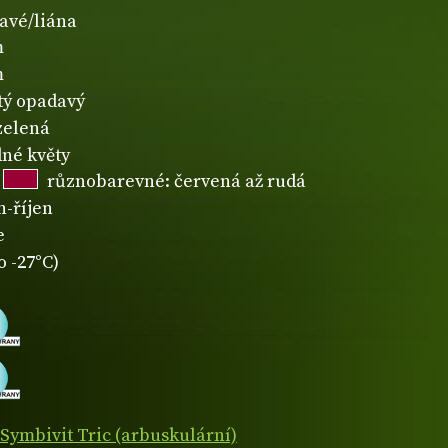
avé/liána
m
m
atý opadavý
zelená
né květy
různobarevné: červená až rudá
n-říjen
e
o -27°C)
Symbivit Tric (arbuskulární)