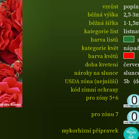
vzrůst
popín
běžná výška
2,5-3
běžná šířka
1-1,5
kategorie list
listn
barva listů
kategorie květ
nápad
barva květů
doba kvetení
červe
nároky na slunce
slunc
USDA zóna (nejnižší)
5b (d
kód zimní ochrany
pro zóny 5+6
pro zónu 7
mykorhizní přípravek