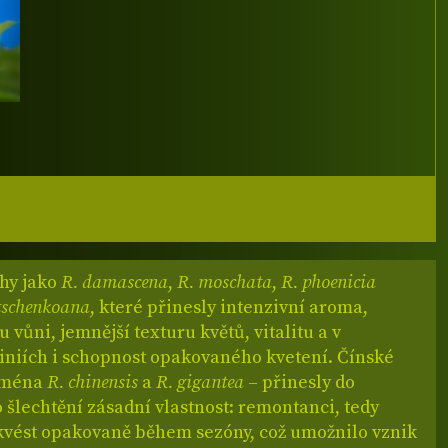
uhy jako
R. damascena
,
R. moschata
,
R. phoenicia
dtschenkoana
, které přinesly intenzivní aroma,
vůni, jemnější texturu květů, vitalitu a v
liniích i schopnost opakovaného kvetení. Čínské
ejména
R. chinensis
a
R. gigantea
– přinesly do
šlechtění zásadní vlastnost: remontanci, tedy
kvést opakovaně během sezóny, což umožnilo vznik