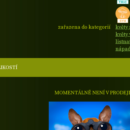
zařazena do kategorií
květy
květy 
listn
nápad
LIKOSTÍ
MOMENTÁLNĚ NENÍ V PRODEJ