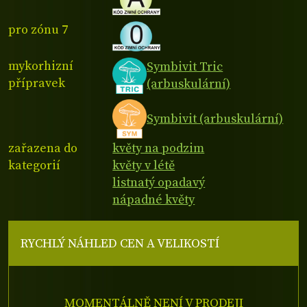
pro zónu 7
mykorhizní
Symbivit Tric
přípravek
(arbuskulární)
Symbivit (arbuskulární)
zařazena do
květy na podzim
kategorií
květy v létě
listnatý opadavý
nápadné květy
RYCHLÝ NÁHLED CEN A VELIKOSTÍ
MOMENTÁLNĚ NENÍ V PRODEJI