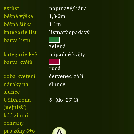
vzrůst
popínavé/liána
běžná výška
1,8-2m
běžná šířka
1-1m
kategorie list
listnatý opadavý
barva listů
zelená
kategorie květ
nápadné květy
barva květů
rudá
doba kvetení
červenec-září
nároky na
slunce
slunce
USDA zóna
5 (do -29°C)
(nejnižší)
kód zimní
ochrany
pro zóny 5+6