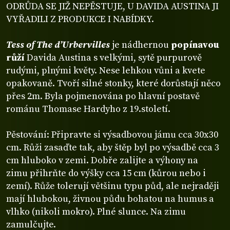
ODRŮDA SE JIŽ NEPĚSTUJE, U DAVIDA AUSTINA JI
VYŘADILI Z PRODUKCE I NABÍDKY.
Tess of The d’Urbervilles
je nádhernou
popínavou
růží
Davida Austina s velkými, sytě purpurově
rudými, plnými květy. Nese lehkou vůni a kvete
opakovaně. Tvoří silné stonky, které dorůstají něco
přes 2m. Byla pojmenována po hlavní postavě
románu Thomase Hardyho z 19.století.
Pěstování: Připravte si výsadbovou jámu cca 30x30
cm. Růži zasaďte tak, aby štěp byl po výsadbě cca 3
cm hluboko v zemi. Dobře zalijte a výhony na
zimu přihrňte do výšky cca 15 cm (kůrou nebo i
zemí). Růže tolerují většinu typu půd, ale nejraději
mají hlubokou, živnou půdu bohatou na humus a
vlhko (nikoli mokro). Plné slunce. Na zimu
zamulčujte.