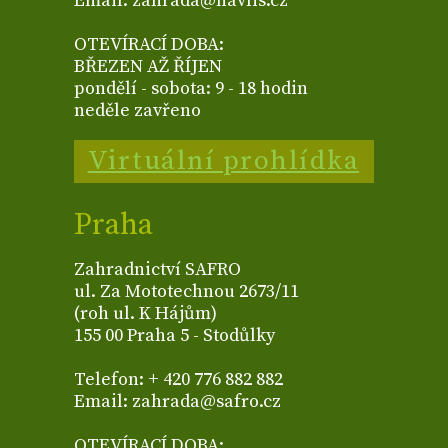
Email: zahrada@havlis.cz
OTEVÍRACÍ DOBA:
BŘEZEN AŽ ŘÍJEN
pondělí - sobota: 9 - 18 hodin
neděle zavřeno
Virtuální prohlídka
Praha
Zahradnictví SAFRO
ul. Za Mototechnou 2673/11
(roh ul. K Hájům)
155 00 Praha 5 - Stodůlky
Telefon: + 420 776 882 882
Email: zahrada@safro.cz
OTEVÍRACÍ DOBA: