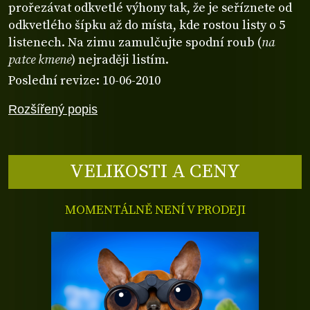
prořezávat odkvetlé výhony tak, že je seříznete od
odkvetlého šípku až do místa, kde rostou listy o 5
listenech. Na zimu zamulčujte spodní roub (
na
patce kmene
) nejraději listím.
Poslední revize: 10-06-2010
Rozšířený popis
VELIKOSTI A CENY
MOMENTÁLNĚ NENÍ V PRODEJI