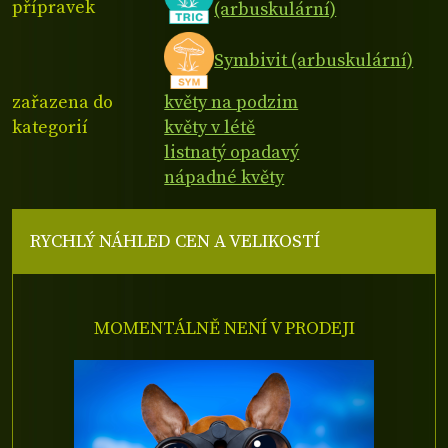
přípravek
(arbuskulární)
Symbivit (arbuskulární)
zařazena do
květy na podzim
kategorií
květy v létě
listnatý opadavý
nápadné květy
RYCHLÝ NÁHLED CEN A VELIKOSTÍ
MOMENTÁLNĚ NENÍ V PRODEJI