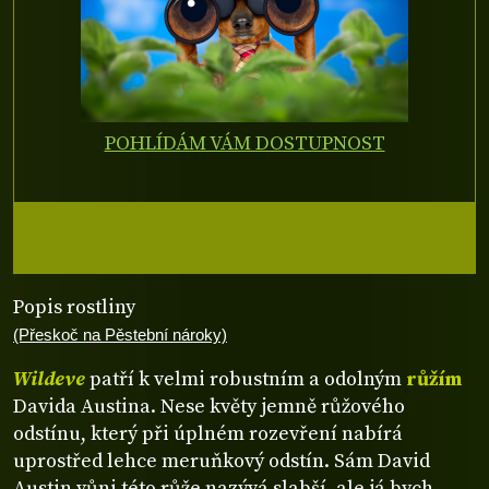
POHLÍDÁM VÁM DOSTUPNOST
Popis rostliny
(Přeskoč na Pěstební nároky)
Wildeve
patří k velmi robustním a odolným
růžím
Davida Austina. Nese květy jemně růžového
odstínu, který při úplném rozevření nabírá
uprostřed lehce meruňkový odstín. Sám David
Austin vůni této růže nazývá slabší, ale já bych