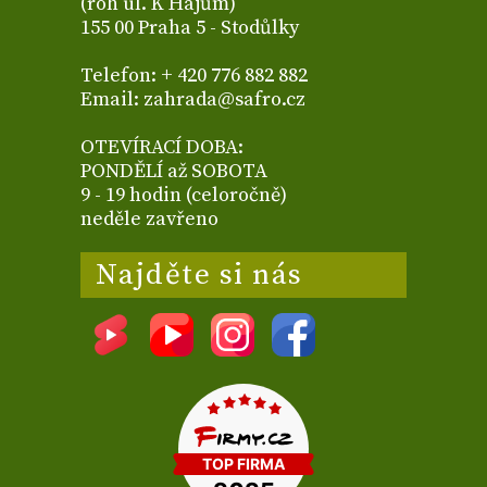
(roh ul. K Hájům)
155 00 Praha 5 - Stodůlky
Telefon: + 420 776 882 882
Email: zahrada@safro.cz
OTEVÍRACÍ DOBA:
PONDĚLÍ až SOBOTA
9 - 19 hodin (celoročně)
neděle zavřeno
Najděte si nás