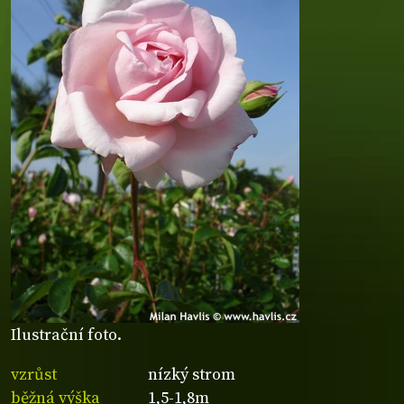
Ilustrační foto.
vzrůst
nízký strom
běžná výška
1,5-1,8m