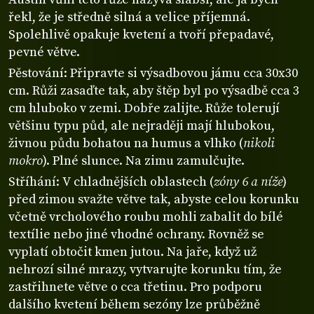
řekl, že je středně silná a velice příjemná.
Spolehlivě opakuje kvetení a tvoří přepadavé,
pevné větve.
Pěstování: Připravte si výsadbovou jámu cca 30x30
cm. Růži zasaďte tak, aby štěp byl po výsadbě cca 3
cm hluboko v zemi. Dobře zalijte. Růže tolerují
většinu typu půd, ale nejraději mají hlubokou,
živnou půdu bohatou na humus a vlhko (
nikoli
mokro
). Plné slunce. Na zimu zamulčujte.
Stříhání: V chladnějších oblastech (
zóny 6 a níže
)
před zimou svažte větve tak, abyste celou korunku
včetně vrcholového roubu mohli zabalit do bílé
textílie nebo jiné vhodné ochrany. Rovněž se
vyplatí obtočit kmen jutou. Na jaře, když už
nehrozí silné mrazy, vytvarujte korunku tím, že
zastřihnete větve o cca třetinu. Pro podporu
dalšího kvetení během sezóny lze průběžně