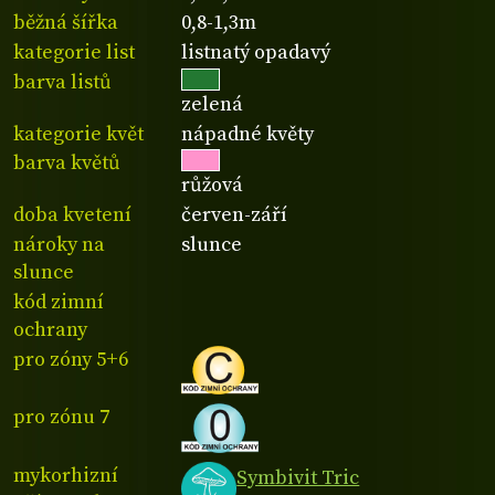
běžná šířka
0,8-1,3m
kategorie list
listnatý opadavý
barva listů
zelená
kategorie květ
nápadné květy
barva květů
růžová
doba kvetení
červen-září
nároky na
slunce
slunce
kód zimní
ochrany
pro zóny 5+6
pro zónu 7
mykorhizní
Symbivit Tric