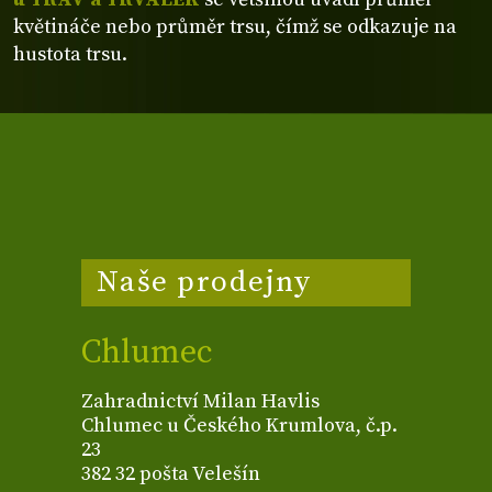
květináče nebo průměr trsu, čímž se odkazuje na
hustota trsu.
Naše prodejny
Chlumec
Zahradnictví Milan Havlis
Chlumec u Českého Krumlova, č.p.
23
382 32 pošta Velešín