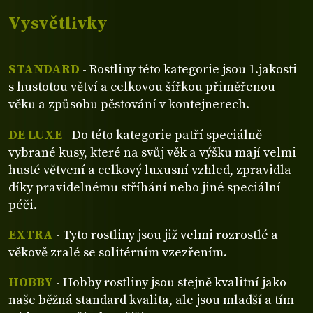
Vysvětlivky
STANDARD
- Rostliny této kategorie jsou 1.jakosti
s hustotou větví a celkovou šířkou přiměřenou
věku a způsobu pěstování v kontejnerech.
DE LUXE
- Do této kategorie patří speciálně
vybrané kusy, které na svůj věk a výšku mají velmi
husté větvení a celkový luxusní vzhled, zpravidla
díky pravidelnému stříhání nebo jiné speciální
péči.
EXTRA
- Tyto rostliny jsou již velmi rozrostlé a
věkově zralé se solitérním vzezřením.
HOBBY
- Hobby rostliny jsou stejně kvalitní jako
naše běžná standard kvalita, ale jsou mladší a tím