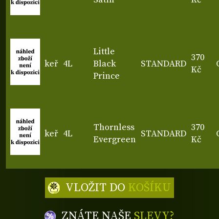
Little
370
keř
4L
Black
STANDARD
Kč
Prince
Thornless
370
keř
4L
STANDARD
Evergreen
Kč
VLOŽIT DO
KOŠÍKU
ZNÁTE NAŠE
SLEVY?