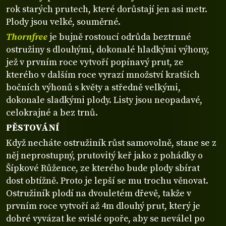
rok starých prutech, které dorůstají jen asi metr.
Plody jsou velké, souměrné.
Thornfree
je bujně rostoucí odrůda beztrnné
ostružiny s dlouhými, dokonalé hladkými výhony,
jež v prvním roce vytvoří popínavý prut, ze
kterého v dalším roce vyrazí množství kratších
bočních výhonů s květy a středně velkými,
dokonale sladkými plody. Listy jsou neopadavé,
celokrajné a bez trnů.
PĚSTOVÁNÍ
Když necháte ostružiník růst samovolně, stane se z
něj neprostupný, prutovitý keř jako z pohádky o
Šípkové Růžence, ze kterého bude plody sbírat
dost obtížně. Proto je lepší se mu trochu věnovat.
Ostružiník plodí na dvouletém dřevě, takže v
prvním roce vytvoří až 4m dlouhý prut, který je
dobré vyvázat ke svislé opoře, aby se neválel po