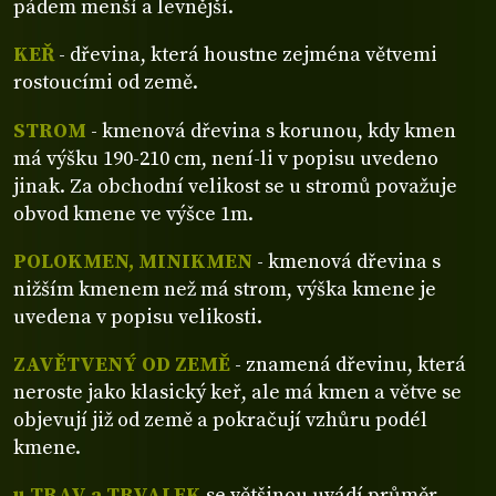
pádem menší a levnější.
KEŘ
- dřevina, která houstne zejména větvemi
rostoucími od země.
STROM
- kmenová dřevina s korunou, kdy kmen
má výšku 190-210 cm, není-li v popisu uvedeno
jinak. Za obchodní velikost se u stromů považuje
obvod kmene ve výšce 1m.
POLOKMEN, MINIKMEN
- kmenová dřevina s
nižším kmenem než má strom, výška kmene je
uvedena v popisu velikosti.
ZAVĚTVENÝ OD ZEMĚ
- znamená dřevinu, která
neroste jako klasický keř, ale má kmen a větve se
objevují již od země a pokračují vzhůru podél
kmene.
u TRAV a TRVALEK
se většinou uvádí průměr