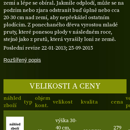
zemi a lépe se obíral. Jakmile odplodí, může se na
podzim nebo zjara odstranit buď úplně nebo cca
20-30 cm nad zemí, aby nepřekážel ostatním
plodícím. Z ponechaného dřeva vyrostou mladé
pruty, které ponesou plody v následném roce,
stejně jako z prutů, která vyrašily loni ze země.
Poslední revize 22-01-2013; 25-09-2015
Rozšířený popis
VELIKOSTI A CENY
náhled
objem
v
typ
velikost
kvalita
cena
zboží
kont.
p
výška 30-
40 cm,
279