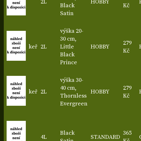
2L
HOBBY
Black
Kč
Satin
výška 20-
30 cm,
279
keř
2L
Little
HOBBY
Kč
Black
Prince
výška 30-
40 cm,
279
keř
2L
HOBBY
Thornless
Kč
Evergreen
Black
365
4L
STANDARD
Satin
Kč