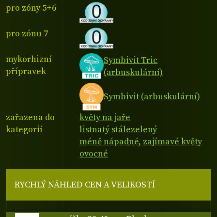
pro zóny 5+6
pro zónu 7
mykorhizní
Symbivit Tric
přípravek
(arbuskulární)
Symbivit (arbuskulární)
zařazena do
květy na jaře
kategorií
listnatý stálezelený
méně nápadné, zajímavé květy
ovocné
RYCHLÝ NÁHLED CEN A VELIKOSTÍ