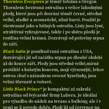
Thornless Evergreen
je téměř totožná s Oregon
Thornless: beztrnná ostružina s velice lahodnými
plody, které jsou při dozrání téměř černé, středně
velké, sladké a aromatické, silně barví. Použití je
všestranné jako u běžných ostružin. Listy jsou lysé,
atraktivně vykrajované, takže i po sběru plodů je
rostlina velmi krásná. Dozrávají od poloviny srpna
do září.
Black Satin
je poněkud raná ostružina z USA,
dozrávající již od začátku srpna po dlouhé období
až do konce září. Plody jsou středně velké,mírně
protáhlé s kulatým koncem, mají výraznější, lehce
ostrou chuť s náznakem ovocné kyselinky, jsou
velmi šťavnaté a voňavé.
Little Black Prince®
je kompaktní až zakrslá
ostružina od švýcarské firmy Lubera. Je ideální
pro výsadbu do nádob na terasu a balkóny, ale i v
zemi se jí povede dobře. Plodí již od července na