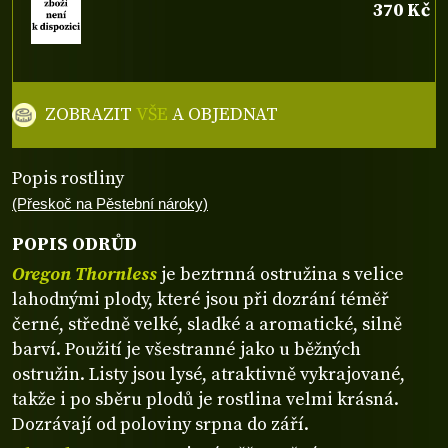
370 Kč
ZOBRAZIT
VŠE
A OBJEDNAT
Popis rostliny
(Přeskoč na Pěstební nároky)
POPIS ODRŮD
Oregon Thornless
je beztrnná ostružina s velice
lahodnými plody, které jsou při dozrání téměř
černé, středně velké, sladké a aromatické, silně
barví. Použití je všestranné jako u běžných
ostružin. Listy jsou lysé, atraktivně vykrajované,
takže i po sběru plodů je rostlina velmi krásná.
Dozrávají od poloviny srpna do září.