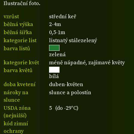
Ilustrační foto.
vzrůst
střední keř
běžná výška
2-4m
běžná šířka
0,5-1m
kategorie list
listnatý stálezelený
barva listů
zelená
kategorie květ
méně nápadné, zajímavé květy
barva květů
bílá
doba kvetení
duben-květen
nároky na
slunce a polostín
slunce
USDA zóna
5 (do -29°C)
(nejnižší)
kód zimní
ochrany