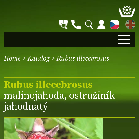
EN
Home
>
Katalog
> Rubus illecebrosus
Rubus illecebrosus
malinojahoda, ostružiník
jahodnatý