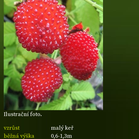
Ilustrační foto.
vzrůst
malý keř
běžná výška
0,6-1,3m