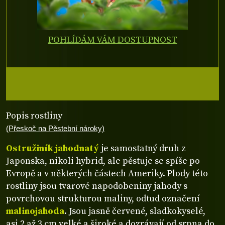
POHLÍDÁM VÁM DOSTUPNOST
Popis rostliny
(Přeskoč na Pěstební nároky)
Ostružiník jahodnatý
je samostatný druh z
Japonska, nikoli hybrid, ale pěstuje se spíše po
Evropě a v některých částech Ameriky. Plody této
rostliny jsou tvarové napodobeniny jahody s
povrchovou strukturou maliny, odtud označení
malinojahoda
. Jsou jasně červené, sladkokyselé,
asi 2 až 3 cm velké a široké a dozrávají od srpna do