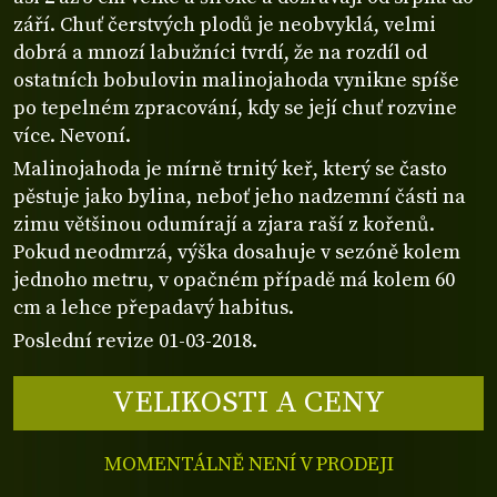
září. Chuť čerstvých plodů je neobvyklá, velmi
dobrá a mnozí labužníci tvrdí, že na rozdíl od
ostatních bobulovin malinojahoda vynikne spíše
po tepelném zpracování, kdy se její chuť rozvine
více. Nevoní.
Malinojahoda je mírně trnitý keř, který se často
pěstuje jako bylina, neboť jeho nadzemní části na
zimu většinou odumírají a zjara raší z kořenů.
Pokud neodmrzá, výška dosahuje v sezóně kolem
jednoho metru, v opačném případě má kolem 60
cm a lehce přepadavý habitus.
Poslední revize 01-03-2018.
VELIKOSTI A CENY
MOMENTÁLNĚ NENÍ V PRODEJI