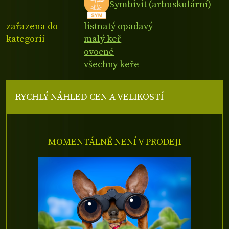
Symbivit (arbuskulární)
zařazena do
listnatý opadavý
kategorií
malý keř
ovocné
všechny keře
RYCHLÝ NÁHLED CEN A VELIKOSTÍ
MOMENTÁLNĚ NENÍ V PRODEJI