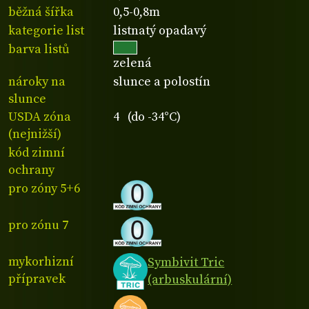
běžná šířka
0,5-0,8m
kategorie list
listnatý opadavý
barva listů
zelená
nároky na
slunce a polostín
slunce
USDA zóna
4 (do -34°C)
(nejnižší)
kód zimní
ochrany
pro zóny 5+6
pro zónu 7
mykorhizní
Symbivit Tric
přípravek
(arbuskulární)