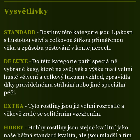
Vysvětlivky
STANDARD
- Rostliny této kategorie jsou 1.jakosti
s hustotou větví a celkovou šířkou přiměřenou
věku a způsobu pěstování v kontejnerech.
DE LUXE
- Do této kategorie patří speciálně
vybrané kusy, které na svůj věk a výšku mají velmi
husté větvení a celkový luxusní vzhled, zpravidla
díky pravidelnému stříhání nebo jiné speciální
péči.
EXTRA
- Tyto rostliny jsou již velmi rozrostlé a
věkově zralé se solitérním vzezřením.
HOBBY
- Hobby rostliny jsou stejně kvalitní jako
naše běžná standard kvalita, ale jsou mladší a tím