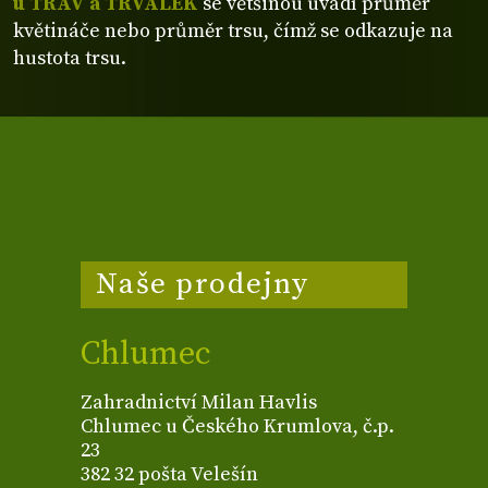
u TRAV a TRVALEK
se většinou uvádí průměr
květináče nebo průměr trsu, čímž se odkazuje na
hustota trsu.
Naše prodejny
Chlumec
Zahradnictví Milan Havlis
Chlumec u Českého Krumlova, č.p.
23
382 32 pošta Velešín