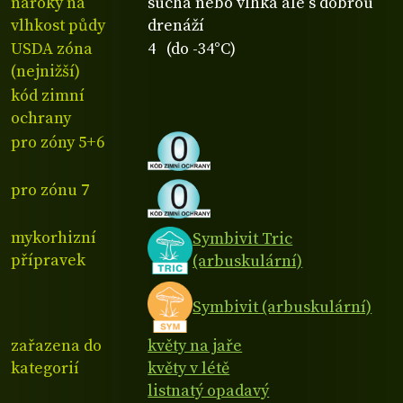
nároky na
suchá nebo vlhká ale s dobrou
vlhkost půdy
drenáží
USDA zóna
4 (do -34°C)
(nejnižší)
kód zimní
ochrany
pro zóny 5+6
pro zónu 7
mykorhizní
Symbivit Tric
přípravek
(arbuskulární)
Symbivit (arbuskulární)
zařazena do
květy na jaře
kategorií
květy v létě
listnatý opadavý