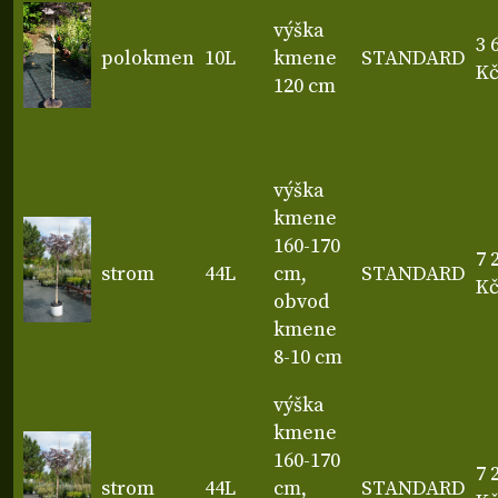
výška
3 
polokmen
10L
kmene
STANDARD
K
120 cm
výška
kmene
160-170
7 
strom
44L
cm,
STANDARD
K
obvod
kmene
8-10 cm
výška
kmene
160-170
7 
strom
44L
cm,
STANDARD