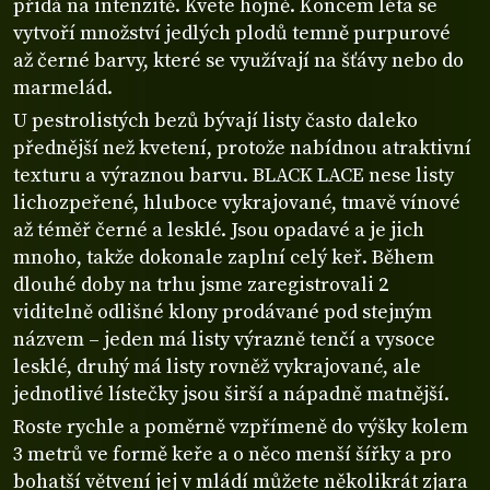
přidá na intenzitě. Kvete hojně. Koncem léta se
vytvoří množství jedlých plodů temně purpurové
až černé barvy, které se využívají na šťávy nebo do
marmelád.
U pestrolistých bezů bývají listy často daleko
přednější než kvetení, protože nabídnou atraktivní
texturu a výraznou barvu. BLACK LACE nese listy
lichozpeřené, hluboce vykrajované, tmavě vínové
až téměř černé a lesklé. Jsou opadavé a je jich
mnoho, takže dokonale zaplní celý keř. Během
dlouhé doby na trhu jsme zaregistrovali 2
viditelně odlišné klony prodávané pod stejným
názvem – jeden má listy výrazně tenčí a vysoce
lesklé, druhý má listy rovněž vykrajované, ale
jednotlivé lístečky jsou širší a nápadně matnější.
Roste rychle a poměrně vzpřímeně do výšky kolem
3 metrů ve formě keře a o něco menší šířky a pro
bohatší větvení jej v mládí můžete několikrát zjara