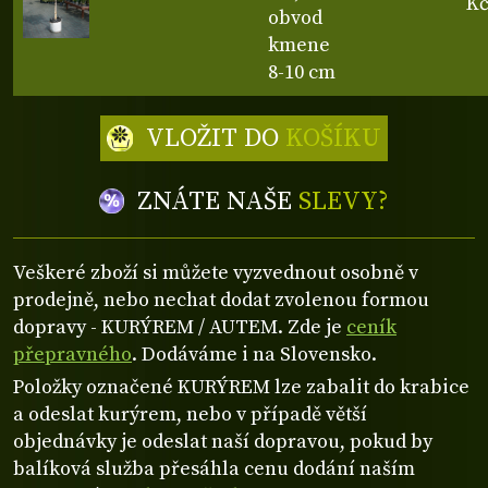
K
obvod
kmene
8-10 cm
VLOŽIT DO
KOŠÍKU
ZNÁTE NAŠE
SLEVY?
Veškeré zboží si můžete vyzvednout osobně v
prodejně, nebo nechat dodat zvolenou formou
dopravy - KURÝREM / AUTEM. Zde je
ceník
přepravného
. Dodáváme i na Slovensko.
Položky označené KURÝREM lze zabalit do krabice
a odeslat kurýrem, nebo v případě větší
objednávky je odeslat naší dopravou, pokud by
balíková služba přesáhla cenu dodání naším