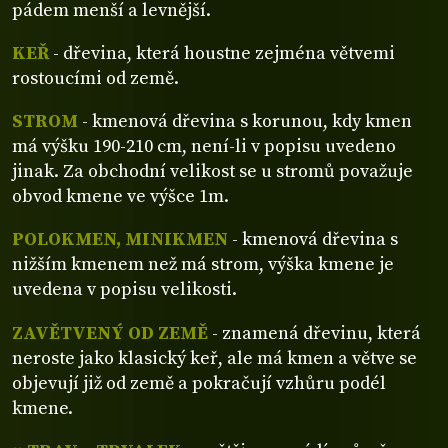
pádem menší a levnější.
KEŘ
- dřevina, která houstne zejména větvemi
rostoucími od země.
STROM
- kmenová dřevina s korunou, kdy kmen
má výšku 190-210 cm, není-li v popisu uvedeno
jinak. Za obchodní velikost se u stromů považuje
obvod kmene ve výšce 1m.
POLOKMEN, MINIKMEN
- kmenová dřevina s
nižším kmenem než má strom, výška kmene je
uvedena v popisu velikosti.
ZAVĚTVENÝ OD ZEMĚ
- znamená dřevinu, která
neroste jako klasický keř, ale má kmen a větve se
objevují již od země a pokračují vzhůru podél
kmene.