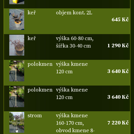
keř
objem kont. 2L
645 Kč
keř
výška 60-80 cm,
1 290 Kč
šířka 30-40 cm
polokmen
výška kmene
3 640 Kč
120 cm
polokmen
výška kmene
3 640 Kč
120 cm
strom
výška kmene
7 220 Kč
160-170 cm,
obvod kmene 8-