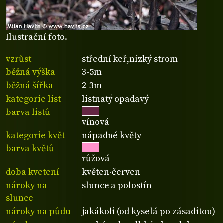
Ilustrační foto.
vzrůst
střední keř,nízký strom
běžná výška
3-5m
běžná šířka
2-3m
kategorie list
listnatý opadavý
barva listů
vínová
kategorie květ
nápadné květy
barva květů
růžová
doba kvetení
květen-červen
nároky na
slunce a polostín
slunce
nároky na půdu
jakákoli (od kyselá po zásaditou)