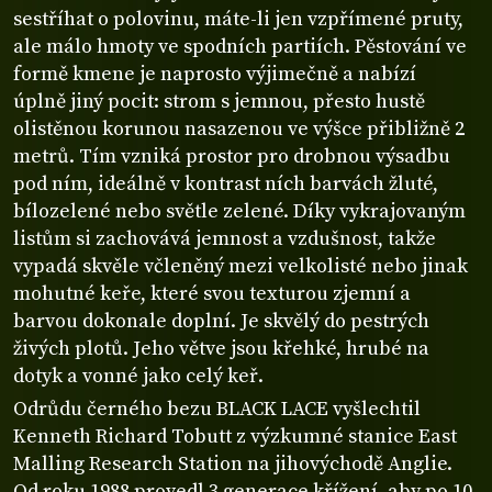
sestříhat o polovinu, máte-li jen vzpřímené pruty,
ale málo hmoty ve spodních partiích. Pěstování ve
formě kmene je naprosto výjimečně a nabízí
úplně jiný pocit: strom s jemnou, přesto hustě
olistěnou korunou nasazenou ve výšce přibližně 2
metrů. Tím vzniká prostor pro drobnou výsadbu
pod ním, ideálně v kontrast ních barvách žluté,
bílozelené nebo světle zelené. Díky vykrajovaným
listům si zachovává jemnost a vzdušnost, takže
vypadá skvěle včleněný mezi velkolisté nebo jinak
mohutné keře, které svou texturou zjemní a
barvou dokonale doplní. Je skvělý do pestrých
živých plotů. Jeho větve jsou křehké, hrubé na
dotyk a vonné jako celý keř.
Odrůdu černého bezu BLACK LACE vyšlechtil
Kenneth Richard Tobutt z výzkumné stanice East
Malling Research Station na jihovýchodě Anglie.
Od roku 1988 provedl 3 generace křížení, aby po 10