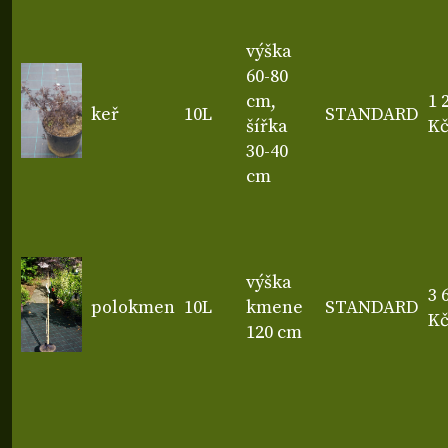
výška
60-80
cm,
1 
keř
10L
STANDARD
šířka
K
30-40
cm
výška
3 
polokmen
10L
kmene
STANDARD
K
120 cm