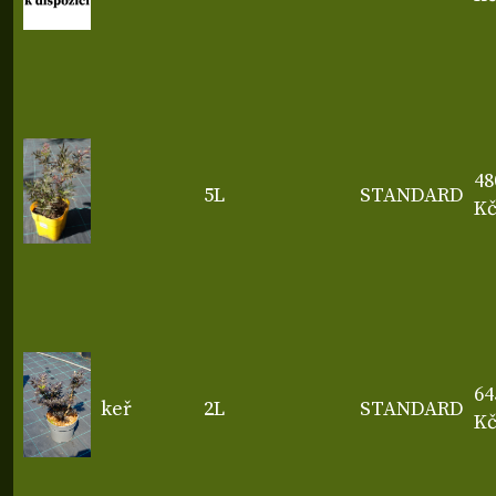
48
5L
STANDARD
K
64
keř
2L
STANDARD
K