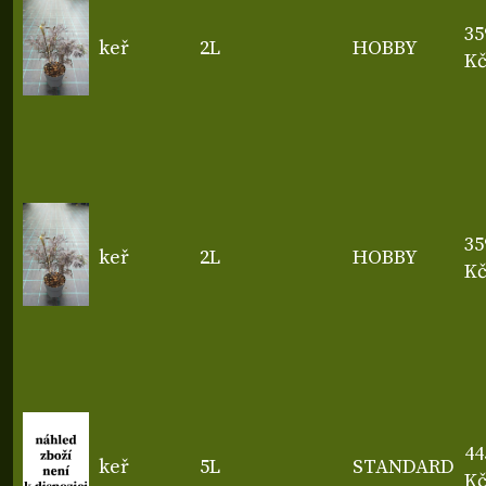
35
keř
2L
HOBBY
K
35
keř
2L
HOBBY
K
44
keř
5L
STANDARD
K