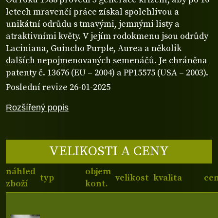
letech mravenčí práce získal spolehlivou a
unikátní odrůdu s tmavými, jemnými listy a
atraktivními květy. V jejím rodokmenu jsou odrůdy
Laciniana, Guincho Purple, Aurea a několik
dalších nepojmenovaných semenáčů. Je chráněna
patenty č. 13676 (EU – 2004) a PP15575 (USA – 2003).
Poslední revize 26-01-2025
Rozšířený popis
VELIKOSTI A CENY
náhled
objem
typ
velikost
kvalita
ce
zboží
kont.