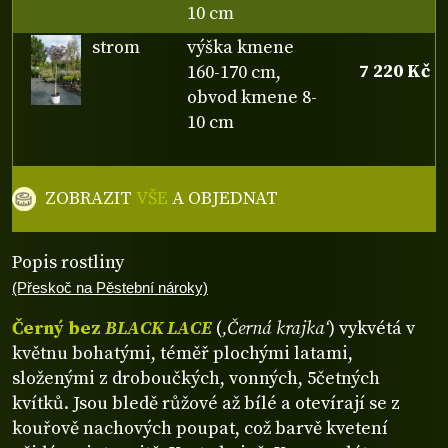
10 cm
strom
výška kmene
7 220 Kč
160-170 cm,
obvod kmene 8-
10 cm
ZOBRAZIT
VŠE
A OBJEDNAT
Popis rostliny
(Přeskoč na Pěstební nároky)
Černý bez
BLACK LACE
(
‚Černá krajka‘
) vykvétá v
květnu bohatými, téměř plochými latami,
složenými z droboučkých, vonných, 5četných
kvítků. Jsou bledě růžové až bílé a otevírají se z
kouřově nachových poupat, což barvě kvetení