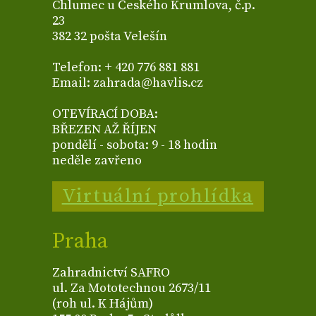
Chlumec u Českého Krumlova, č.p.
23
382 32 pošta Velešín
Telefon: + 420 776 881 881
Email: zahrada@havlis.cz
OTEVÍRACÍ DOBA:
BŘEZEN AŽ ŘÍJEN
pondělí - sobota: 9 - 18 hodin
neděle zavřeno
Virtuální prohlídka
Praha
Zahradnictví SAFRO
ul. Za Mototechnou 2673/11
(roh ul. K Hájům)