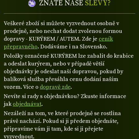
ZNÁTE NAŠE
SLEVY?
Veškeré zboží si můžete vyzvednout osobně v
prodejně, nebo nechat dodat zvolenou formou
dopravy - KURÝREM / AUTEM. Zde je
ceník
přepravného
. Dodáváme i na Slovensko.
Položky označené KURÝREM lze zabalit do krabice
a odeslat kurýrem, nebo v případě větší
objednávky je odeslat naší dopravou, pokud by
balíková služba přesáhla cenu dodání naším
vozem. Více o
dopravě zde
.
Nevíte si rady s objednávkou? Zkuste informace
jak
objednávat
.
Nezáleží na tom, ve které prodejně se rostlina
právě nachází. Pokud si ji předem objednáte,
připravíme vám ji tam, kde si ji přejete
vyzvednout.