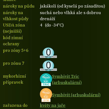
nároky na půdu
jakákoli (od kyselá po zásaditou)
nároky na
suchá nebo vlhká ale s dobrou
vlhkost půdy
drenáží
USDA zóna
4 (do -34°C)
(nejnižší)
kód zimní
ochrany
pro zóny 5+6
pro zónu 7
mykorhizní
Symbivit Tric
přípravek
(arbuskulární)
Symbivit (arbuskulární)
zařazena do
květy na jaře