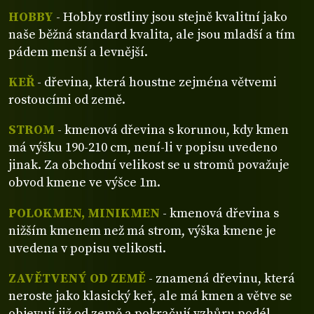
HOBBY
- Hobby rostliny jsou stejně kvalitní jako
naše běžná standard kvalita, ale jsou mladší a tím
pádem menší a levnější.
KEŘ
- dřevina, která houstne zejména větvemi
rostoucími od země.
STROM
- kmenová dřevina s korunou, kdy kmen
má výšku 190-210 cm, není-li v popisu uvedeno
jinak. Za obchodní velikost se u stromů považuje
obvod kmene ve výšce 1m.
POLOKMEN, MINIKMEN
- kmenová dřevina s
nižším kmenem než má strom, výška kmene je
uvedena v popisu velikosti.
ZAVĚTVENÝ OD ZEMĚ
- znamená dřevinu, která
neroste jako klasický keř, ale má kmen a větve se
objevují již od země a pokračují vzhůru podél