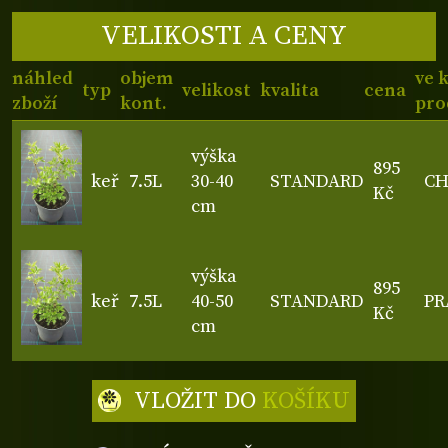
VELIKOSTI A CENY
náhled
objem
ve 
typ
velikost
kvalita
cena
zboží
kont.
pro
výška
895
keř
7.5L
30-40
STANDARD
C
Kč
cm
výška
895
keř
7.5L
40-50
STANDARD
PR
Kč
cm
VLOŽIT DO
KOŠÍKU