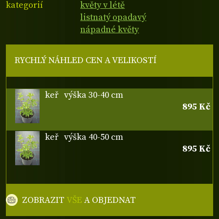
kategorií
květy v létě
listnatý opadavý
nápadné květy
RYCHLÝ NÁHLED CEN A VELIKOSTÍ
keř
výška 30-40 cm
895 Kč
keř
výška 40-50 cm
895 Kč
ZOBRAZIT
VŠE
A OBJEDNAT