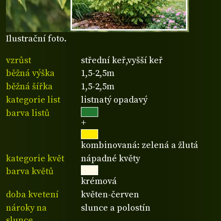
Ilustrační foto.
vzrůst
střední keř,vyšší keř
běžná výška
1,5-2,5m
běžná šířka
1,5-2,5m
kategorie list
listnatý opadavý
barva listů
+
kombinovaná: zelená a žlutá
kategorie květ
nápadné květy
barva květů
krémová
doba kvetení
květen-červen
nároky na
slunce a polostín
slunce