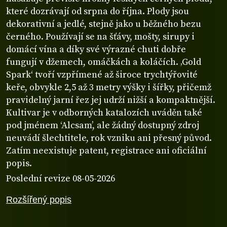
které dozrávají od srpna do října. Plody jsou
dekorativní a jedlé, stejně jako u běžného bezu
černého. Používají se na šťávy, mošty, sirupy i
domácí vína a díky své výrazné chuti dobře
fungují v džemech, omáčkách a koláčích. ‚Gold
Spark‘ tvoří vzpřímené až široce trychtýřovité
keře, obvykle 2,5 až 3 metry výšky i šířky, přičemž
pravidelný jarní řez jej udrží nižší a kompaktnější.
Kultivar je v odborných katalozích uváděn také
pod jménem ‘Alcsam’, ale žádný dostupný zdroj
neuvádí šlechtitele, rok vzniku ani přesný původ.
Zatím neexistuje patent, registrace ani oficiální
popis.
Poslední revize 08-05-2026
Rozšířený popis