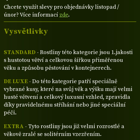
Chcete využít slevy pro objednávky listopad /
únor? Více informací
zde
.
Vysvětlivky
STANDARD
- Rostliny této kategorie jsou 1.jakosti
s hustotou větví a celkovou šířkou přiměřenou
věku a způsobu pěstování v kontejnerech.
DE LUXE
- Do této kategorie patří speciálně
vybrané kusy, které na svůj věk a výšku mají velmi
husté větvení a celkový luxusní vzhled, zpravidla
díky pravidelnému stříhání nebo jiné speciální
péči.
EXTRA
- Tyto rostliny jsou již velmi rozrostlé a
věkově zralé se solitérním vzezřením.