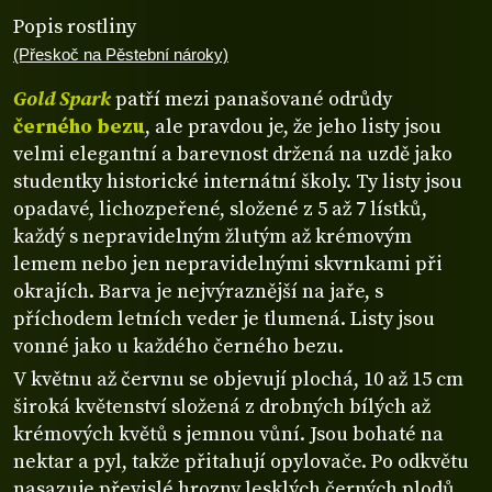
Popis rostliny
(Přeskoč na Pěstební nároky)
Gold Spark
patří mezi panašované odrůdy
černého bezu
, ale pravdou je, že jeho listy jsou
velmi elegantní a barevnost držená na uzdě jako
studentky historické internátní školy. Ty listy jsou
opadavé, lichozpeřené, složené z 5 až 7 lístků,
každý s nepravidelným žlutým až krémovým
lemem nebo jen nepravidelnými skvrnkami při
okrajích. Barva je nejvýraznější na jaře, s
příchodem letních veder je tlumená. Listy jsou
vonné jako u každého černého bezu.
V květnu až červnu se objevují plochá, 10 až 15 cm
široká květenství složená z drobných bílých až
krémových květů s jemnou vůní. Jsou bohaté na
nektar a pyl, takže přitahují opylovače. Po odkvětu
nasazuje převislé hrozny lesklých černých plodů,