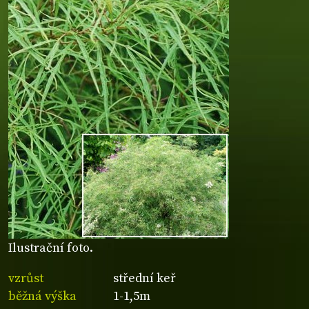
Ilustrační foto.
vzrůst
střední keř
běžná výška
1-1,5m