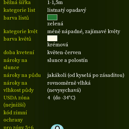
běžná šířka
1-1,5m
kategorie list
listnatý opadavý
barva listů
zelená
kategorie květ
méně nápadné, zajímavé květy
barva květů
krémová
doba kvetení
květen-červen
nároky na
slunce a polostín
slunce
nároky na půdu
jakákoli (od kyselá po zásaditou)
nároky na
rovnoměrně vlhká
vlhkost půdy
(nevysychavá)
USDA zóna
4 (do -34°C)
(nejnižší)
kód zimní
ochrany
pro zóny 5+6