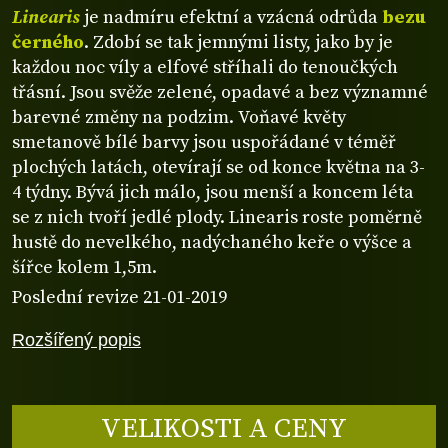
Linearis
je nadmíru efektní a vzácná odrůda
bezu
černého
. Zdobí se tak jemnými listy, jako by je
každou noc víly a elfové stříhali do tenoučkých
třásní. Jsou svěže zelené, opadavé a bez významné
barevné změny na podzim. Voňavé květy
smetanově bílé barvy jsou uspořádané v téměř
plochých latách, otevírají se od konce května na 3-
4 týdny. Bývá jich málo, jsou menší a koncem léta
se z nich tvoří jedlé plody. Linearis roste poměrně
hustě do nevelkého, nadýchaného keře o výšce a
šířce kolem 1,5m.
Poslední revize 21-01-2019
Rozšířený popis
VELIKOSTI A CENY