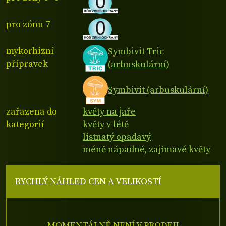
pro zónu 7
mykorhizní
Symbivit Tric
přípravek
(arbuskulární)
Symbivit (arbuskulární)
zařazena do
květy na jaře
kategorií
květy v létě
listnatý opadavý
méně nápadné, zajímavé květy
RYCHLÝ NÁHLED CEN A VELIKOSTÍ
MOMENTÁLNĚ NENÍ V PRODEJI