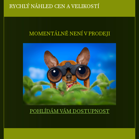
RYCHLÝ NÁHLED CEN A VELIKOSTÍ
MOMENTÁLNĚ NENÍ V PRODEJI
POHLÍDÁM VÁM DOSTUPNOST