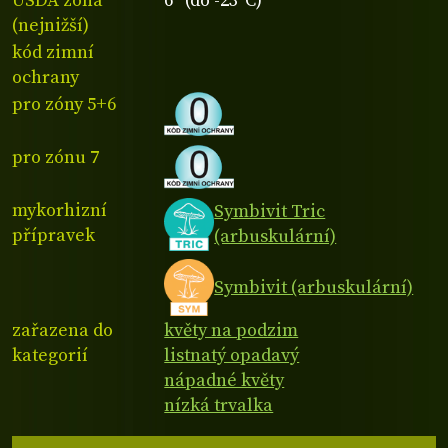
USDA zóna
6 (do -23°C)
(nejnižší)
kód zimní
ochrany
pro zóny 5+6
pro zónu 7
mykorhizní
Symbivit Tric
přípravek
(arbuskulární)
Symbivit (arbuskulární)
zařazena do
květy na podzim
kategorií
listnatý opadavý
nápadné květy
nízká trvalka