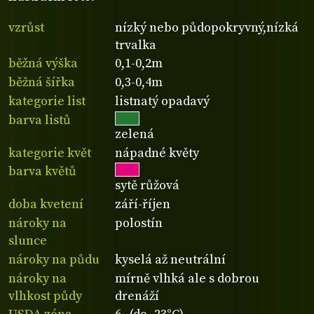
vzrůst
nízký nebo půdopokryvný,nízká
trvalka
běžná výška
0,1-0,2m
běžná šířka
0,3-0,4m
kategorie list
listnatý opadavý
barva listů
zelená
kategorie květ
nápadné květy
barva květů
sytě růžová
doba kvetení
září-říjen
nároky na
polostín
slunce
nároky na půdu
kyselá až neutrální
nároky na
mírně vlhká ale s dobrou
vlhkost půdy
drenáží