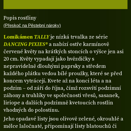
Popis rostliny
(Přeskoč na Pěstební nároky)
Lomikámen
TALLY
je nízká trvalka ze série
DANCING PIXIES®
a nabízí ostře karmínově
červené květy na krátkých stoncích o výšce jen asi
20 cm. Květy vypadají jako hvězdičky s
nepravidelně dlouhými paprsky a středem
každého plátku vedou bílé proužky, které se před
koncem vytrácejí. Kvete až na konci léta a na
podzim – od září do října, čímž rozsvítí podzimní
záhony a truhlíky ve společnosti vřesů, sasanek,
liriope a dalších podzimně kvetoucích rostlin
vhodných do polostínu.
Jeho opadavé listy jsou olivově zelené, okrouhlé a
mělce laločnaté, připomínají listy blatouchů či