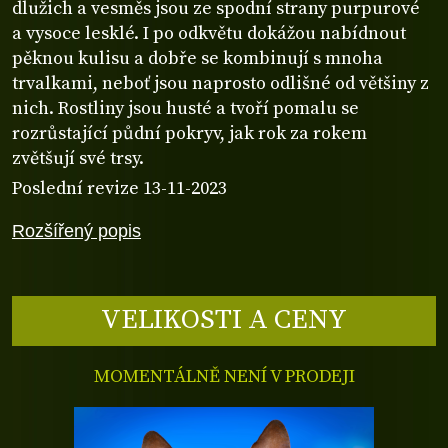
dlužich a vesměs jsou ze spodní strany purpurové
a vysoce lesklé. I po odkvětu dokážou nabídnout
pěknou kulisu a dobře se kombinují s mnoha
trvalkami, neboť jsou naprosto odlišné od většiny z
nich. Rostliny jsou husté a tvoří pomalu se
rozrůstající půdní pokryv, jak rok za rokem
zvětšují své trsy.
Poslední revize 13-11-2023
Rozšířený popis
VELIKOSTI A CENY
MOMENTÁLNĚ NENÍ V PRODEJI