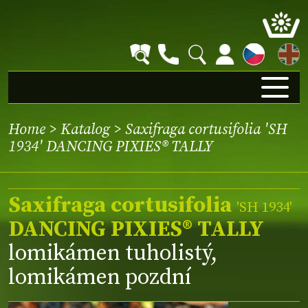
EN
Home
>
Katalog
> Saxifraga cortusifolia 'SH
1934' DANCING PIXIES® TALLY
Saxifraga cortusifolia
'SH 1934'
DANCING PIXIES® TALLY
lomikámen tuholistý,
lomikámen pozdní