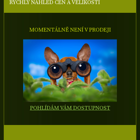
RYCHLÝ NÁHLED CEN A VELIKOSTÍ
MOMENTÁLNĚ NENÍ V PRODEJI
POHLÍDÁM VÁM DOSTUPNOST