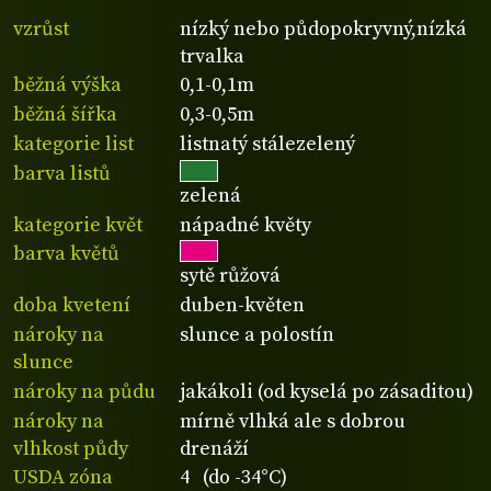
vzrůst
nízký nebo půdopokryvný,nízká
trvalka
běžná výška
0,1-0,1m
běžná šířka
0,3-0,5m
kategorie list
listnatý stálezelený
barva listů
zelená
kategorie květ
nápadné květy
barva květů
sytě růžová
doba kvetení
duben-květen
nároky na
slunce a polostín
slunce
nároky na půdu
jakákoli (od kyselá po zásaditou)
nároky na
mírně vlhká ale s dobrou
vlhkost půdy
drenáží
USDA zóna
4 (do -34°C)