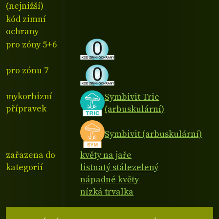
(nejnižší)
kód zimní
ochrany
pro zóny 5+6
pro zónu 7
mykorhizní
Symbivit Tric
přípravek
(arbuskulární)
Symbivit (arbuskulární)
zařazena do
květy na jaře
kategorií
listnatý stálezelený
nápadné květy
nízká trvalka