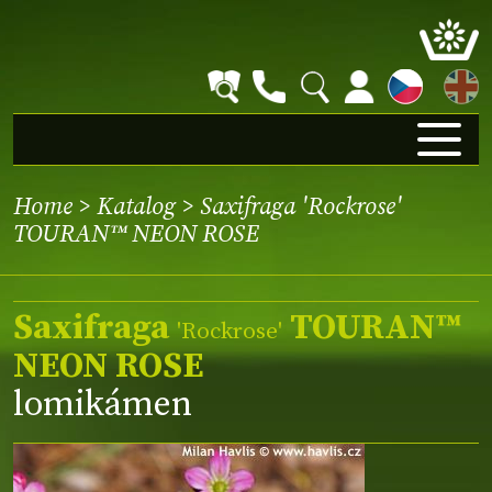
EN
Home
>
Katalog
> Saxifraga 'Rockrose'
TOURAN™ NEON ROSE
Saxifraga
TOURAN™
'Rockrose'
NEON ROSE
lomikámen