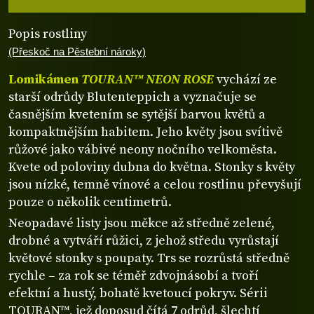
Popis rostliny
(Přeskoč na Pěstební nároky)
Lomikámen
TOURAN™ NEON ROSE
vychází ze
starší odrůdy Blutenteppich a vyznačuje se
časnějším kvetením se sytější barvou květů a
kompaktnějším habitem. Jeho květy jsou svítivě
růžové jako vábivé neony nočního velkoměsta.
Kvete od poloviny dubna do května. Stonky s květy
jsou nízké, temně vínové a celou rostlinu převyšují
pouze o několik centimetrů.
Neopadavé listy jsou měkce až středně zelené,
drobné a vytváří růžici, z jehož středu vyrůstají
květové stonky s poupaty. Trs se rozrůstá středně
rychle – za rok se téměř zdvojnásobí a tvoří
efektní a hustý, bohatě kvetoucí pokryv. Sérii
TOURAN™, jež doposud čítá 7 odrůd, šlechtí