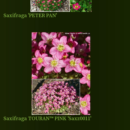
Saxifraga 'PETER PAN'
Saxifraga TOURAN™ PINK 'Saxz0011'