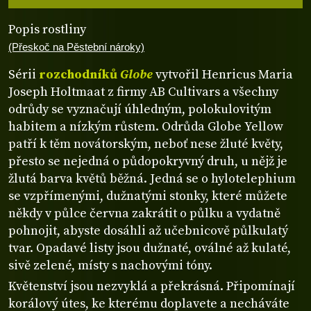
Popis rostliny
(Přeskoč na Pěstební nároky)
Sérii
rozchodníků
Globe
vytvořil Henricus Maria
Joseph Holtmaat z firmy AB Cultivars a všechny
odrůdy se vyznačují úhledným, polokulovitým
habitem a nízkým růstem. Odrůda Globe Yellow
patří k těm novátorským, neboť nese žluté květy,
přesto se nejedná o půdopokryvný druh, u nějž je
žlutá barva květů běžná. Jedná se o hylotelephium
se vzpřímenými, dužnatými stonky, které můžete
někdy v půlce června zakrátit o půlku a vydatně
pohnojit, abyste dosáhli až učebnicově půlkulatý
tvar. Opadavé listy jsou dužnaté, oválné až kulaté,
sivě zelené, místy s nachovými tóny.
Květenství jsou nezvyklá a překrásná. Připomínají
korálový útes, ke kterému doplavete a necháváte