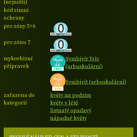
(nejnižší)
kód zimní
ochrany
pro zóny 5+6
pro zónu 7
mykorhizní
Symbivit Tric
přípravek
(arbuskulární)
Symbivit (arbuskulární)
zařazena do
květy na podzim
kategorií
květy v létě
listnatý opadavý
nápadné květy