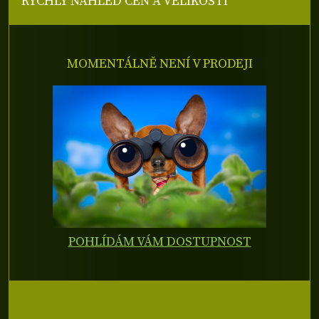
RYCHLÝ NÁHLED CEN A VELIKOSTÍ
MOMENTÁLNĚ NENÍ V PRODEJI
POHLÍDÁM VÁM DOSTUPNOST