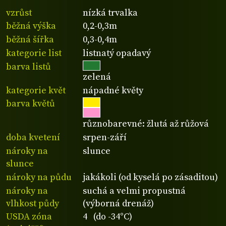
vzrůst
nízká trvalka
běžná výška
0,2-0,3m
běžná šířka
0,3-0,4m
kategorie list
listnatý opadavý
barva listů
zelená
kategorie květ
nápadné květy
barva květů
různobarevné: žlutá až růžová
doba kvetení
srpen-září
nároky na
slunce
slunce
nároky na půdu
jakákoli (od kyselá po zásaditou)
nároky na
suchá a velmi propustná
vlhkost půdy
(výborná drenáž)
USDA zóna
4 (do -34°C)