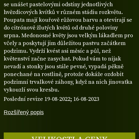
se unášet pastelovými odstíny jednotlivých
hvězdicových kvítků v různém stádiu rozkvětu.
Poupata mají kouřově růžovou barvu a otevírají se
do citrónově žlutých květů od druhé poloviny
srpna. Medonosné květy jsou velkým lákadlem pro
včely a poskytují jim důležitou pastvu začátkem
podzimu. Vydrží kvést asi měsíc a půl, než
květenství začne zasychat. Pokud vám to nijak
nevadí a stonky jsou stále pevné, vypadá pěkně
ponechané na rostlině, protože dokáže ozdobit
podzimní trvalkové záhony, když na nich jinovatka
vykouzlí svou kresbu.
Poslední revize 19-08-2022; 16-08-2023
Rozšířený popis