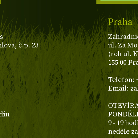
Praha
s
Zahradni
ova, č.p. 23
ul. Za Mo
(roh ul. 
155 00 Pr
z
Telefon: 
Email: z
OTEVÍRA
odin
PONDĚLÍ
9 - 19 ho
neděle z