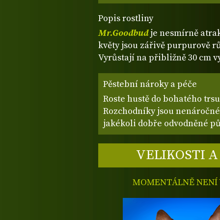
Popis rostliny
Mr.Goodbud
je nesmírně atra
květy jsou zářivě purpurově rů
Vyrůstají na přibližně 30 cm v
Pěstební nároky a péče
Roste hustě do bohatého trs
Rozchodníky jsou nenáročné 
jakékoli dobře odvodněné půd
VELIKOSTI A
MOMENTÁLNĚ NENÍ V