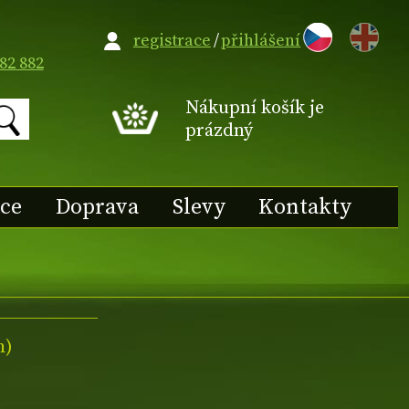
EN
registrace
/
přihlášení
82 882
Nákupní košík je
prázdný
ace
Doprava
Slevy
Kontakty
m)