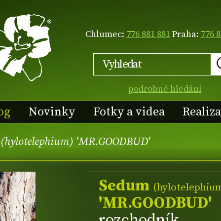
Chlumec:
776 881 881
Praha:
776 8
podrobné hledání
og
Novinky
Fotky a videa
Realiz
(hylotelephium) 'MR.GOODBUD'
Sedum
(hylotelephiu
'MR.GOODBUD'
rozchodník