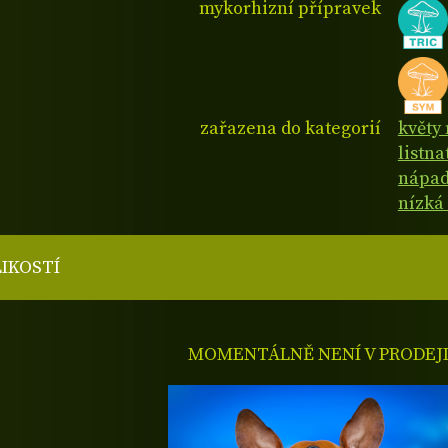
mykorhizní přípravek
zařazena do kategorií
květy
listn
nápad
nízká
LIKOSTÍ
MOMENTÁLNĚ NENÍ V PRODEJ