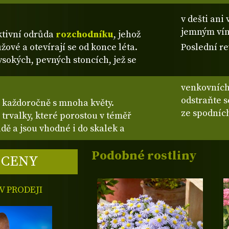
v dešti ani
jemným vín
ktivní odrůda
rozchodníku
, jehož
žové a otevírají se od konce léta.
Poslední re
ysokých, pevných stoncích, jež se
venkovních 
odstraňte s
u každoročně s mnoha květy.
ze spodních
trvalky, které porostou v téměř
ě a jsou vhodné i do skalek a
Podobné rostliny
 CENY
 PRODEJI