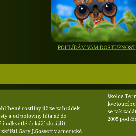
POHLÍDÁM VÁM DOSTUPNOST
školce Ter
kvetoucí ro
blíbené rostliny již ze zahrádek
se tak začá
sty a od poloviny léta až do
2005 pod čí
 i odkvetlé dokáží zkrášlit
zkřížil Gary J.Gossett v americké