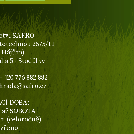
ctví SAFRO
totechnou 2673/11
K Hájům)
aha 5 - Stodůlky
+ 420 776 882 882
ahrada@safro.cz
CÍ DOBA:
 až SOBOTA
din (celoročně)
avřeno