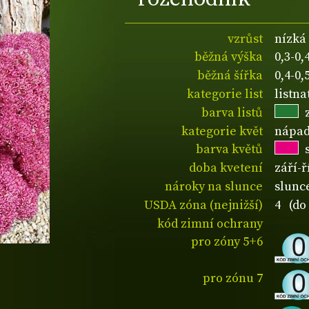
vzrůst
nízká
běžná výška
0,3-0
běžná šířka
0,4-0
kategorie list
listn
barva listů
kategorie květ
nápad
barva květů
doba kvetení
září-ř
nároky na slunce
slunce
USDA zóna (nejnižší)
4 (do 
kód zimní ochrany
pro zóny 5+6
pro zónu 7