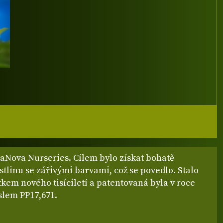
raNova Nurseries. Cílem bylo získat bohatě
stlinu se zářivými barvami, což se povedlo. Stalo
tkem nového tisíciletí a patentovaná byla v roce
slem PP17,671.