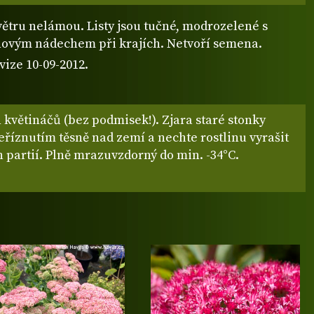
 větru nelámou. Listy jsou tučné, modrozelené s
ovým nádechem při krajích. Netvoří semena.
vize 10-09-2012.
květináčů (bez podmisek!). Zjara staré stonky
eříznutím těsně nad zemí a nechte rostlinu vyrašit
 partií. Plně mrazuvzdorný do min. -34°C.