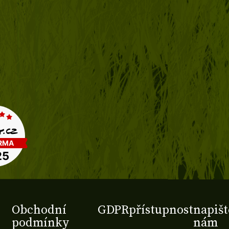
Obchodní
GDPR
přístupnost
napišt
podmínky
nám