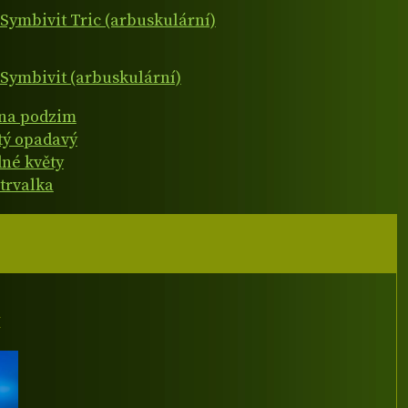
Symbivit Tric (arbuskulární)
Symbivit (arbuskulární)
 na podzim
atý opadavý
né květy
 trvalka
I