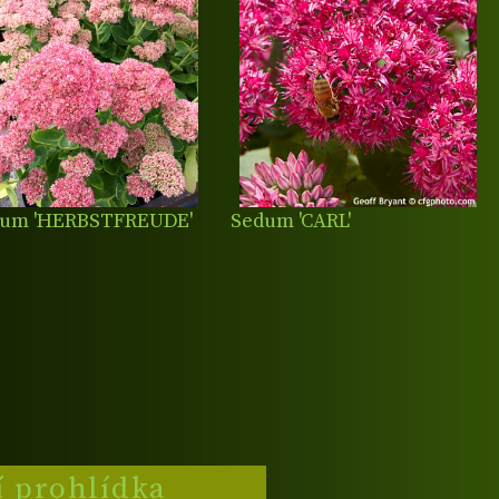
um 'HERBSTFREUDE'
Sedum 'CARL'
í prohlídka