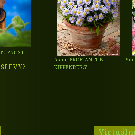
STUPNOST
Aster 'PROF. ANTON
Sed
E
SLEVY?
KIPPENBERG'
Virtuáln