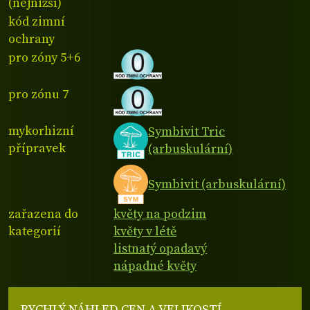
(nejnižší)
kód zimní
ochrany
pro zóny 5+6
pro zónu 7
mykorhizní
Symbivit Tric
přípravek
(arbuskulární)
Symbivit (arbuskulární)
zařazena do
květy na podzim
kategorií
květy v létě
listnatý opadavý
nápadné květy
RYCHLÝ NÁHLED CEN A VELIKOSTÍ