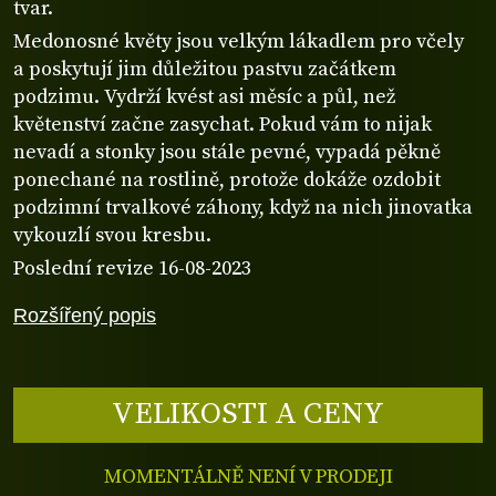
tvar.
Medonosné květy jsou velkým lákadlem pro včely
a poskytují jim důležitou pastvu začátkem
podzimu. Vydrží kvést asi měsíc a půl, než
květenství začne zasychat. Pokud vám to nijak
nevadí a stonky jsou stále pevné, vypadá pěkně
ponechané na rostlině, protože dokáže ozdobit
podzimní trvalkové záhony, když na nich jinovatka
vykouzlí svou kresbu.
Poslední revize 16-08-2023
Rozšířený popis
VELIKOSTI A CENY
MOMENTÁLNĚ NENÍ V PRODEJI