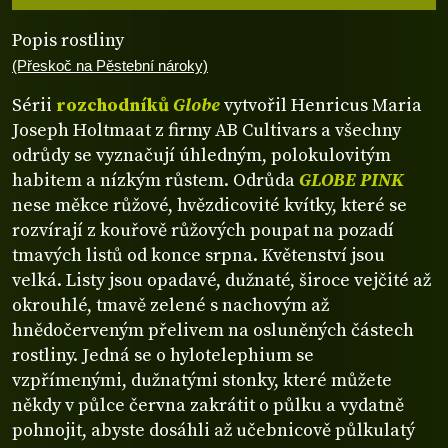
Popis rostliny
(Přeskoč na Pěstební nároky)
Sérii
rozchodníků
Globe
vytvořil Henricus Maria
Joseph Holtmaat z firmy AB Cultivars a všechny
odrůdy se vyznačují úhledným, polokulovitým
habitem a nízkým růstem. Odrůda
GLOBE PINK
nese měkce růžové, hvězdicovité kvítky, které se
rozvírají z kouřově růžových poupat na pozadí
tmavých listů od konce srpna. Květenství jsou
velká. Listy jsou opadavé, dužnaté, široce vejčité až
okrouhlé, tmavě zelené s nachovým až
hnědočerveným přelivem na osluněných částech
rostliny. Jedná se o hylotelephium se
vzpřímenými, dužnatými stonky, které můžete
někdy v půlce června zakrátit o půlku a vydatně
pohnojit, abyste dosáhli až učebnicově půlkulatý