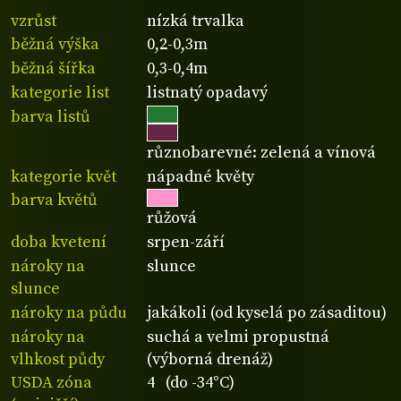
vzrůst
nízká trvalka
běžná výška
0,2-0,3m
běžná šířka
0,3-0,4m
kategorie list
listnatý opadavý
barva listů
různobarevné: zelená a vínová
kategorie květ
nápadné květy
barva květů
růžová
doba kvetení
srpen-září
nároky na
slunce
slunce
nároky na půdu
jakákoli (od kyselá po zásaditou)
nároky na
suchá a velmi propustná
vlhkost půdy
(výborná drenáž)
USDA zóna
4 (do -34°C)