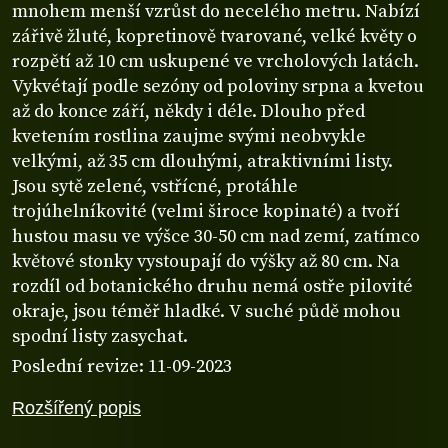
mnohem menší vzrůst do necelého metru. Nabízí
zářivě žluté, kopretinově tvarované, velké květy o
rozpětí až 10 cm uskupené ve vrcholových latách.
Vykvétají podle sezóny od poloviny srpna a kvetou
až do konce září, někdy i déle. Dlouho před
kvetením rostlina zaujme svými neobvykle
velkými, až 35 cm dlouhými, atraktivními listy.
Jsou sytě zelené, vstřícné, protáhle
trojúhelníkovité (velmi široce kopinaté) a tvoří
hustou masu ve výšce 30-50 cm nad zemí, zatímco
květové stonky vystoupají do výšky až 80 cm. Na
rozdíl od botanického druhu nemá ostře pilovité
okraje, jsou téměř hladké. V suché půdě mohou
spodní listy zasychat.
Poslední revize: 11-09-2023
Rozšířený popis