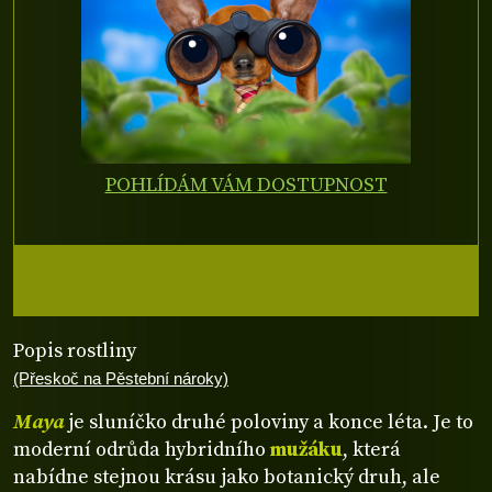
POHLÍDÁM VÁM DOSTUPNOST
Popis rostliny
(Přeskoč na Pěstební nároky)
Maya
je sluníčko druhé poloviny a konce léta. Je to
moderní odrůda hybridního
mužáku
, která
nabídne stejnou krásu jako botanický druh, ale