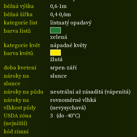
běžná výška
0,6-1m
běžná šířka
0,4-0,6m
kategorie list
listnatý opadavý
barva listů
zelená
kategorie květ
nápadné květy
barva květů
žlutá
doba kvetení
srpen-září
nároky na
slunce
slunce
nároky na půdu
neutrální až zásaditá (vápenitá)
nároky na
rovnoměrně vlhká
vlhkost půdy
(nevysychavá)
USDA zóna
3 (do -40°C)
(nejnižší)
kód zimní