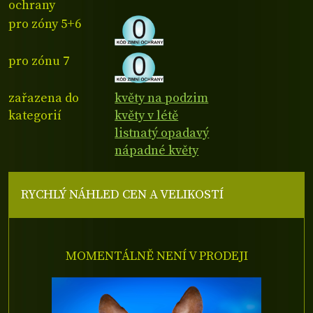
ochrany
pro zóny 5+6
pro zónu 7
zařazena do
květy na podzim
kategorií
květy v létě
listnatý opadavý
nápadné květy
RYCHLÝ NÁHLED CEN A VELIKOSTÍ
MOMENTÁLNĚ NENÍ V PRODEJI