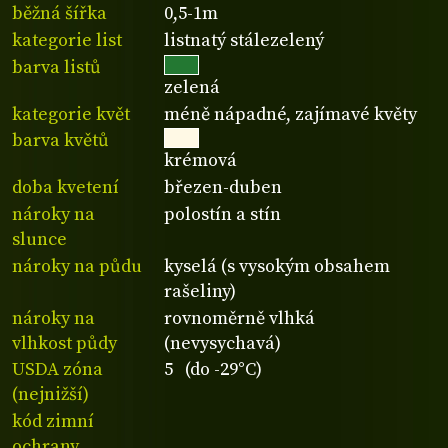
běžná šířka
0,5-1m
kategorie list
listnatý stálezelený
barva listů
zelená
kategorie květ
méně nápadné, zajímavé květy
barva květů
krémová
doba kvetení
březen-duben
nároky na
polostín a stín
slunce
nároky na půdu
kyselá (s vysokým obsahem
rašeliny)
nároky na
rovnoměrně vlhká
vlhkost půdy
(nevysychavá)
USDA zóna
5 (do -29°C)
(nejnižší)
kód zimní
ochrany