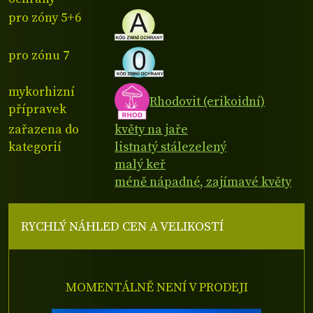
pro zóny 5+6
pro zónu 7
mykorhizní
Rhodovit (erikoidní)
přípravek
zařazena do
květy na jaře
kategorií
listnatý stálezelený
malý keř
méně nápadné, zajímavé květy
RYCHLÝ NÁHLED CEN A VELIKOSTÍ
MOMENTÁLNĚ NENÍ V PRODEJI