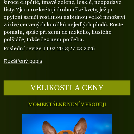
široce elipčité, tmavě zelené, lesklé, neopadavé
listy. Zjara rozkvétají droboučké květy, jež po
opylení samčí rostlinou nabídnou velké množství
zářivě červených korálků nejedlých plodů. Roste
pomalu, spíše při zemi do nízkého, hustého
polštáře, takže řez není potřeba.
Poslední revize 14-02-2013;27-03-2026
Rozšířený popis
VELIKOSTI A CENY
MOMENTÁLNĚ NENÍ V PRODEJI