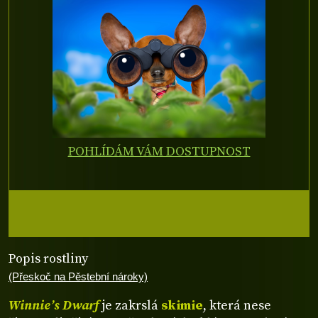
POHLÍDÁM VÁM DOSTUPNOST
Popis rostliny
(Přeskoč na Pěstební nároky)
Winnie’s Dwarf
je zakrslá
skimi
e
, která nese