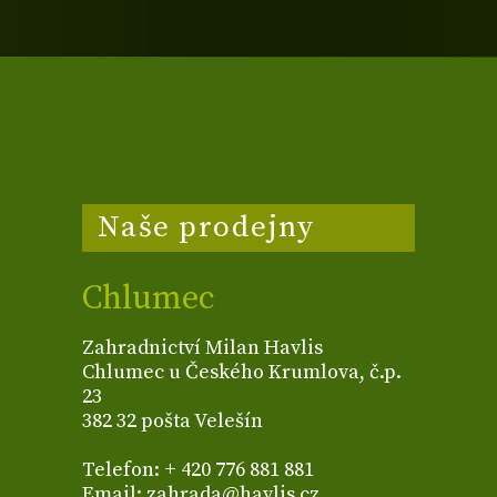
Naše prodejny
Chlumec
Zahradnictví Milan Havlis
Chlumec u Českého Krumlova, č.p.
23
382 32 pošta Velešín
Telefon: + 420 776 881 881
Email: zahrada@havlis.cz