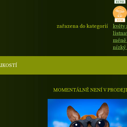
zařazena do kategorií
květy 
listn
méně 
nízký
LIKOSTÍ
MOMENTÁLNĚ NENÍ V PRODEJ