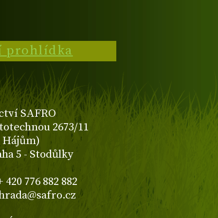
í prohlídka
ctví SAFRO
totechnou 2673/11
K Hájům)
aha 5 - Stodůlky
+ 420 776 882 882
ahrada@safro.cz