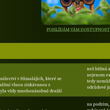
POHLÍDÁM VÁM DOSTUPNOST
než běžná a
nejenom exo
ížectví v Himalájích, které se
tedy nemůže
alitní vlnou získávanou z
odrůdové j
byla vždy mnohonásobně dražší
na podzim, 