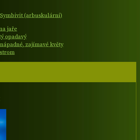
Symbivit (arbuskulární)
na jaře
atý opadavý
nápadné, zajímavé květy
 strom
I