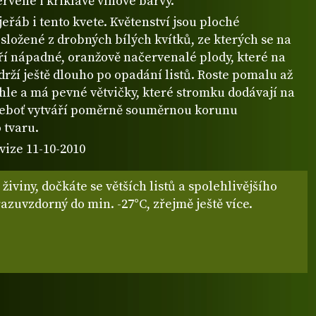
rvené i křiklavě vínové barvy.
jeřáb i tento kvete. Květenství jsou ploché
složené z drobných bílých kvítků, ze kterých se na
ří nápadné, oranžově načervenalé plody, které na
rží ještě dlouho po opadání listů. Roste pomalu až
hle a má pevné větvičky, které stromku dodávají na
ouměrnou korunu
 tvaru.
vize 11-10-2010
živiny, dočkáte se větších listů a spolehlivějšího
tení. Mrazuvzdorný do min. -27°C, zřejmě ještě více.