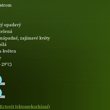
 strom
atý opadavý
zelená
nápadné, zajímavé květy
bílá
n-květen
e
-29°C)
Ectovit (ektomykorhizní)