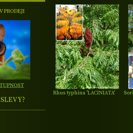
 PRODEJI
STUPNOST
Rhus typhina 'LACINIATA'
Sor
E
SLEVY?