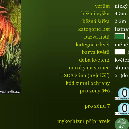
vzrůst
nízký
běžná výška
4-5m
běžná šířka
2-3m
kategorie list
listn
barva listů
kategorie květ
méně 
barva květů
doba kvetení
květe
nároky na slunce
slunc
USDA zóna (nejnižší)
5 (do 
kód zimní ochrany
pro zóny 5+6
pro zónu 7
mykorhizní přípravek