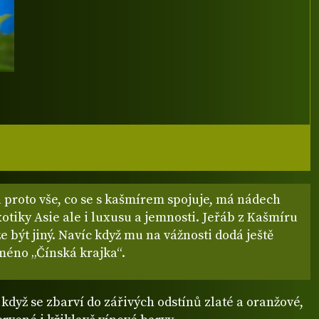
 proto vše, co se s kašmírem spojuje, má nádech
tiky Asie ale i luxusu a jemnosti. Jeřáb z Kašmíru
 být jiný. Navíc když mu na vážnosti dodá ještě
méno „Čínská krajka“.
když se zbarví do zářivých odstínů zlaté a oranžové,