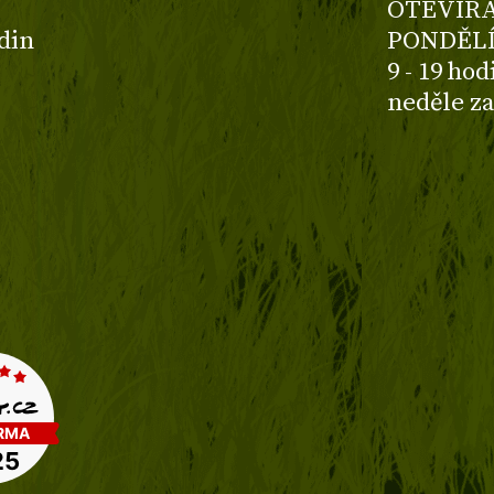
OTEVÍRA
odin
PONDĚLÍ
9 - 19 ho
neděle z