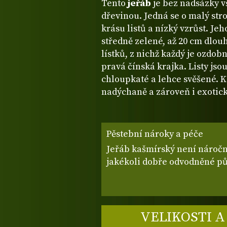
Tento
jeřáb
je bez nadsázky v
dřevinou. Jedná se o malý st
krásu listů a nízký vzrůst. Je
středně zelené, až 20 cm dlou
lístků, z nichž každý je ozdo
pravá čínská krajka. Listy js
chloupkaté a lehce svěšené. 
nadýchaně a zároveň i exotick
Pěstební nároky a péče
Jeřáb kašmírský není náročný
jakékoli dobře odvodněné p
VELIKOSTI A