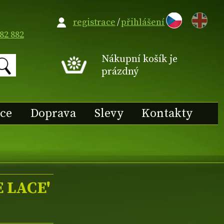
EN
registrace
/
přihlášení
82 882
Nákupní košík je
prázdný
ace
Doprava
Slevy
Kontakty
E LACE'