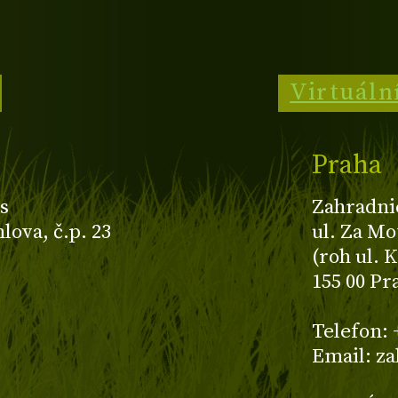
Virtuáln
Praha
s
Zahradni
ova, č.p. 23
ul. Za Mo
(roh ul. 
155 00 Pr
z
Telefon: 
Email: z