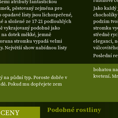
rubínově če
šemi atributy fantastickou
romek, pěstovaný zejména pro
Jako každý 
ho opadavé listy jsou lichozpeřené,
chocholíky 
hé a složené ze 17-21 podlouhlých
podzim tvo
bně vykrajovaný podobně jako
stromku vyd
ou na dotek měkké, jemně
středně ryc
Koruna stromku vypadá velmi
eleganci, neboť vytváří poměrně s
y. Největší show nabídnou listy
válcovitého
Poslední re
bohatou na 
kve
 na půdní typ. Poroste dobře v
ůdě. Pokud mu dopřejete zem
Podobné rostliny
 CENY