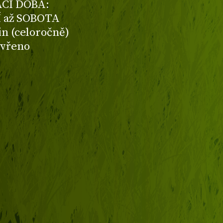
CÍ DOBA:
 až SOBOTA
din (celoročně)
avřeno