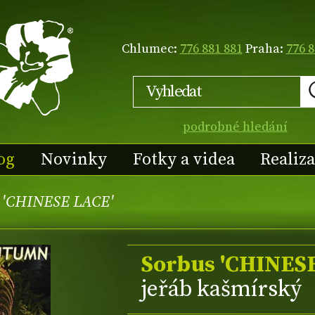
Chlumec:
776 881 881
Praha:
776 8
podrobné hledání
og
Novinky
Fotky a videa
Realiz
 'CHINESE LACE'
Sorbus 'CHINES
jeřáb kašmírský