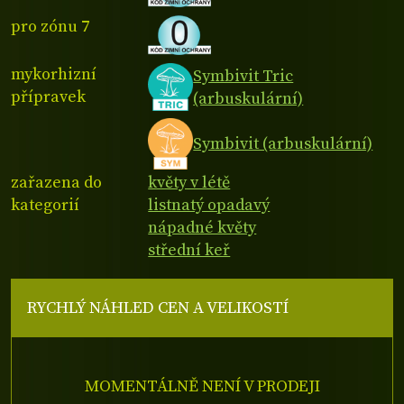
pro zónu 7
mykorhizní
Symbivit Tric
přípravek
(arbuskulární)
Symbivit (arbuskulární)
zařazena do
květy v létě
kategorií
listnatý opadavý
nápadné květy
střední keř
RYCHLÝ NÁHLED CEN A VELIKOSTÍ
MOMENTÁLNĚ NENÍ V PRODEJI