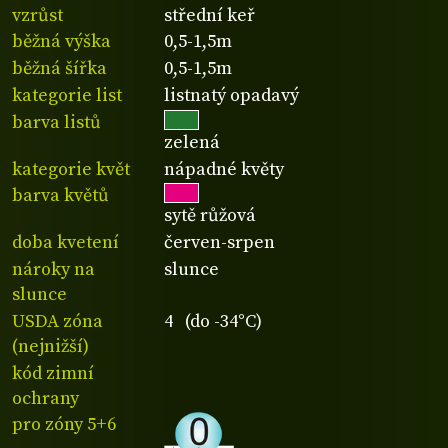
vzrůst
střední keř
běžná výška
0,5-1,5m
běžná šířka
0,5-1,5m
kategorie list
listnatý opadavý
barva listů
zelená
kategorie květ
nápadné květy
barva květů
sytě růžová
doba kvetení
červen-srpen
nároky na
slunce
slunce
USDA zóna
4 (do -34°C)
(nejnižší)
kód zimní
ochrany
pro zóny 5+6