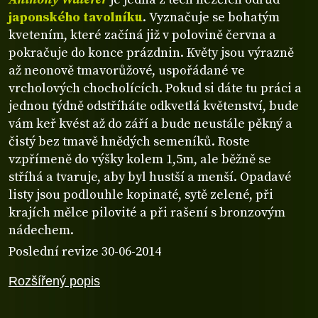
japonského tavolníku
. Vyznačuje se bohatým
kvetením, které začíná již v polovině června a
pokračuje do konce prázdnin. Květy jsou výrazně
až neonově tmavorůžové, uspořádané ve
vrcholových chocholících. Pokud si dáte tu práci a
jednou týdně odstříháte odkvetlá květenství, bude
vám keř kvést až do září a bude neustále pěkný a
čistý bez tmavě hnědých semeníků. Roste
vzpřímeně do výšky kolem 1,5m, ale běžně se
stříhá a tvaruje, aby byl hustší a menší. Opadavé
listy jsou podlouhle kopinaté, sytě zelené, při
krajích mělce pilovité a při rašení s bronzovým
nádechem.
Poslední revize 30-06-2014
Rozšířený popis