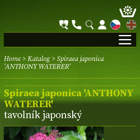
EN
Home
>
Katalog
> Spiraea japonica
'ANTHONY WATERER'
Spiraea japonica 'ANTHONY
WATERER'
tavolník japonský