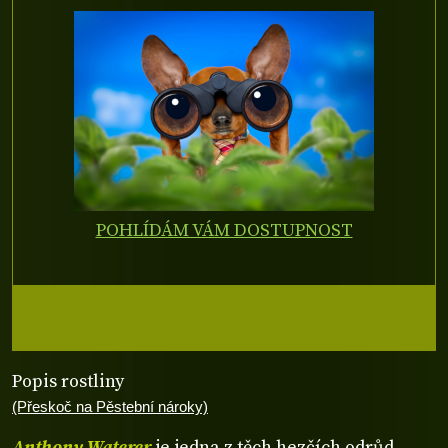
POHLÍDÁM VÁM DOSTUPNOST
Popis rostliny
(Přeskoč na Pěstební nároky)
Anthony Waterer
je jedna z těch hezčích odrůd