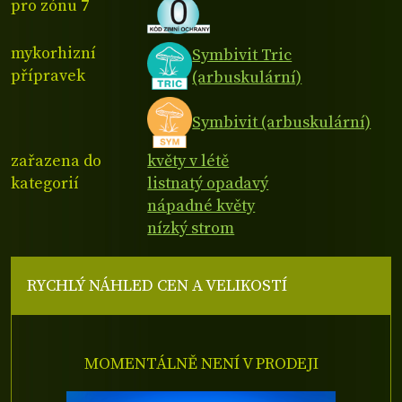
pro zónu 7
mykorhizní
Symbivit Tric
přípravek
(arbuskulární)
Symbivit (arbuskulární)
zařazena do
květy v létě
kategorií
listnatý opadavý
nápadné květy
nízký strom
RYCHLÝ NÁHLED CEN A VELIKOSTÍ
MOMENTÁLNĚ NENÍ V PRODEJI