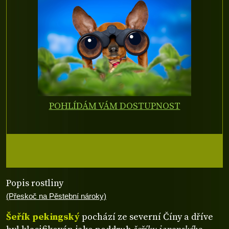
POHLÍDÁM VÁM DOSTUPNOST
Popis rostliny
(Přeskoč na Pěstební nároky)
Šeřík pekingský
pochází ze severní Číny a dříve