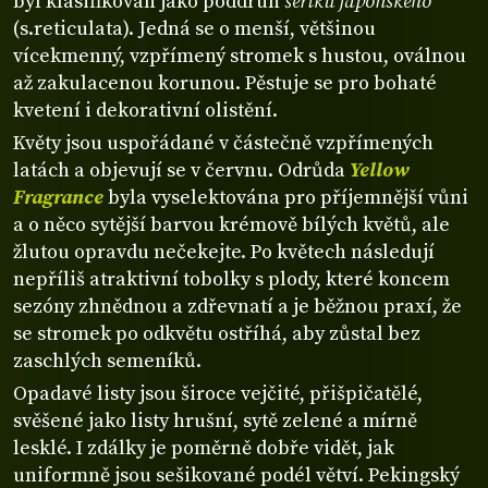
byl klasifikován jako poddruh
šeříku japonského
(s.reticulata). Jedná se o menší, většinou
vícekmenný, vzpřímený stromek s hustou, oválnou
až zakulacenou korunou. Pěstuje se pro bohaté
kvetení i dekorativní olistění.
Květy jsou uspořádané v částečně vzpřímených
latách a objevují se v červnu. Odrůda
Yellow
Fragrance
byla vyselektována pro příjemnější vůni
a o něco sytější barvou krémově bílých květů, ale
žlutou opravdu nečekejte. Po květech následují
nepříliš atraktivní tobolky s plody, které koncem
sezóny zhnědnou a zdřevnatí a je běžnou praxí, že
se stromek po odkvětu ostříhá, aby zůstal bez
zaschlých semeníků.
Opadavé listy jsou široce vejčité, přišpičatělé,
svěšené jako listy hrušní, sytě zelené a mírně
lesklé. I zdálky je poměrně dobře vidět, jak
uniformně jsou sešikované podél větví. Pekingský