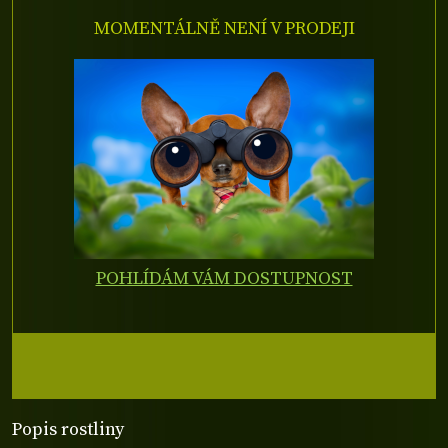
MOMENTÁLNĚ NENÍ V PRODEJI
POHLÍDÁM VÁM DOSTUPNOST
Popis rostliny