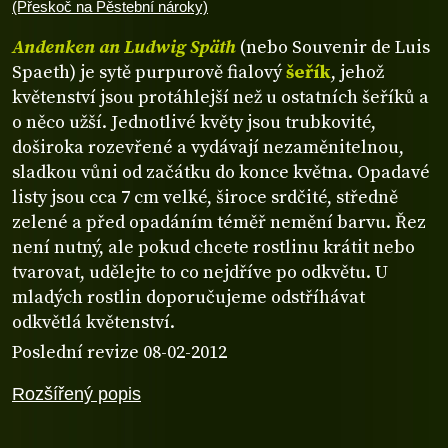
(Přeskoč na Pěstební nároky)
Andenken an Ludwig Späth
(nebo Souvenir de Luis
Spaeth) je sytě purpurově fialový
šeřík
, jehož
květenství jsou protáhlejší než u ostatních šeříků a
o něco užší. Jednotlivé květy jsou trubkovité,
doširoka rozevřené a vydávají nezaměnitelnou,
sladkou vůni od začátku do konce května. Opadavé
listy jsou cca 7 cm velké, široce srdčité, středně
zelené a před opadáním téměř nemění barvu. Řez
není nutný, ale pokud chcete rostlinu krátit nebo
tvarovat, udělejte to co nejdříve po odkvětu. U
mladých rostlin doporučujeme odstříhávat
odkvětlá květenství.
Poslední revize 08-02-2012
Rozšířený popis