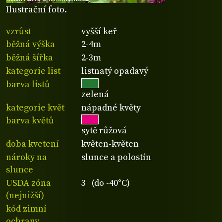
Ilustrační foto.
vzrůst
vyšší keř
běžná výška
2-4m
běžná šířka
2-3m
kategorie list
listnatý opadavý
barva listů
zelená
kategorie květ
nápadné květy
barva květů
sytě růžová
doba kvetení
květen-květen
nároky na
slunce a polostín
slunce
USDA zóna
3 (do -40°C)
(nejnižší)
kód zimní
ochrany