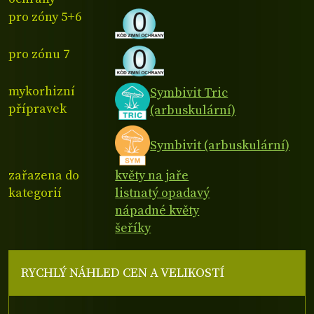
pro zóny 5+6
pro zónu 7
mykorhizní
Symbivit Tric
přípravek
(arbuskulární)
Symbivit (arbuskulární)
zařazena do
květy na jaře
kategorií
listnatý opadavý
nápadné květy
šeříky
RYCHLÝ NÁHLED CEN A VELIKOSTÍ