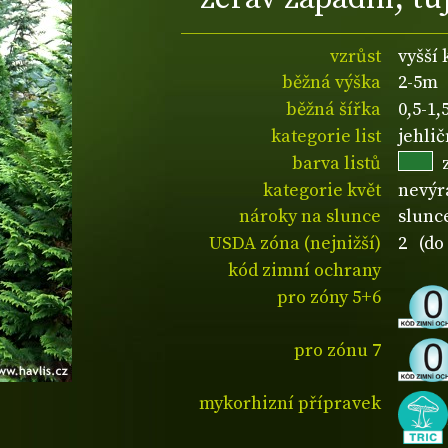
vzrůst
vyšší 
běžná výška
2-5m
běžná šířka
0,5-1
kategorie list
jehli
barva listů
kategorie květ
nevýr
nároky na slunce
slunce
USDA zóna (nejnižší)
2 (do 
kód zimní ochrany
pro zóny 5+6
pro zónu 7
mykorhizní přípravek