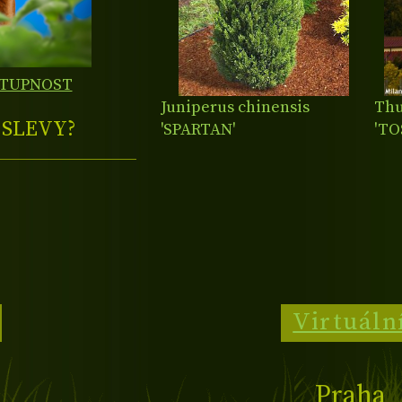
STUPNOST
Juniperus chinensis
Thu
E
SLEVY?
'SPARTAN'
'T
Virtuáln
Praha