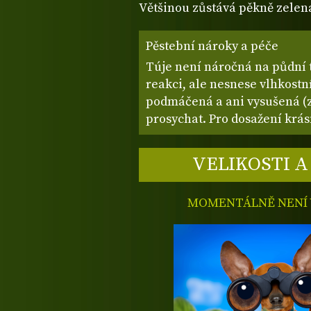
Většinou zůstává pěkně zelen
Pěstební nároky a péče
Túje není náročná na půdní t
reakci, ale nesnese vlhkostn
podmáčená a ani vysušená (z
prosychat. Pro dosažení krás
VELIKOSTI A
MOMENTÁLNĚ NENÍ V