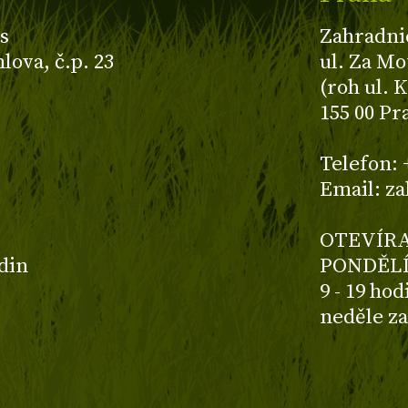
s
Zahradni
ova, č.p. 23
ul. Za Mo
(roh ul. 
155 00 Pr
z
Telefon: 
Email: z
OTEVÍRA
odin
PONDĚLÍ
9 - 19 ho
neděle z