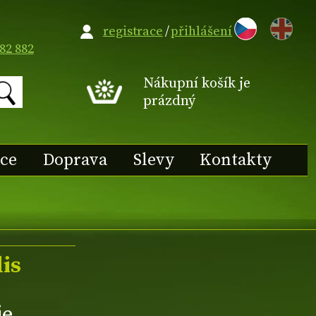
EN
registrace
/
přihlášení
82 882
Nákupní košík je
prázdný
ace
Doprava
Slevy
Kontakty
is
je