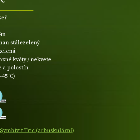
keř
,5m
čnan stálezelený
zelená
azné květy / nekvete
 a polostín
-45°C)
Symbivit Tric (arbuskulární)