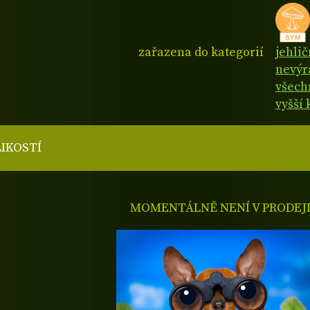
zařazena do kategorií
jehli
nevýr
všech
vyšší 
LIKOSTÍ
MOMENTÁLNĚ NENÍ V PRODEJ