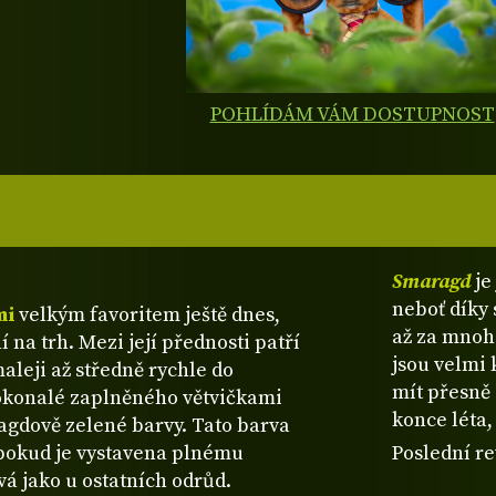
POHLÍDÁM VÁM DOSTUPNOST
Smaragd
je
neboť díky 
mi
velkým favoritem ještě dnes,
až za mnoh
na trh. Mezi její přednosti patří
jsou velmi
maleji až středně rychle do
mít přesně 
okonalé zaplněného větvičkami
konce léta,
agdově zelené barvy. Tato barva
pokud je vystavena plnému
Poslední re
vá jako u ostatních odrůd.