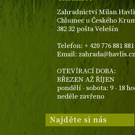
Zahradnictví Milan Havli
Chlumec u Českého Kruml
382 32 pošta Velešín
Telefon: + 420 776 881 881
Email: zahrada@havlis.c
OTEVÍRACÍ DOBA:
BŘEZEN AŽ ŘÍJEN
pondělí - sobota: 9 - 18 h
neděle zavřeno
Najděte si nás