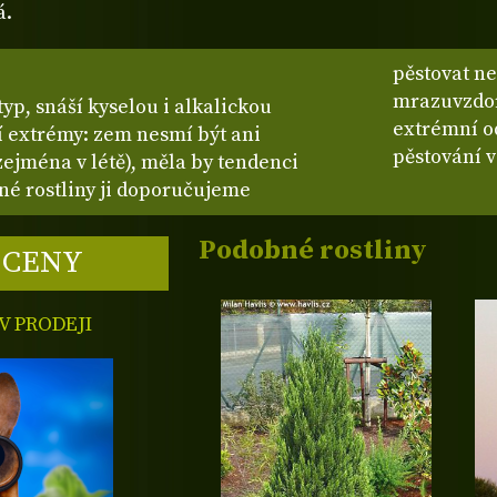
á.
pěstovat ne
mrazuvzdorn
yp, snáší kyselou i alkalickou
extrémní od
í extrémy: zem nesmí být ani
pěstování 
ejména v létě), měla by tendenci
né rostliny ji doporučujeme
Podobné rostliny
 CENY
 PRODEJI