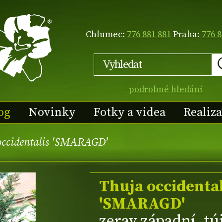
Chlumec:
776 881 881
Praha:
776 8
podrobné hledání
og
Novinky
Fotky a videa
Realiz
occidentalis 'SMARAGD'
Thuja occidental
'SMARAGD'
zerav západní, tú