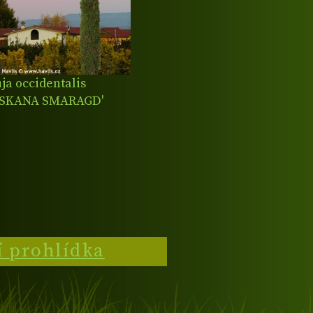
ja occidentalis
OSKANA SMARAGD'
í prohlídka