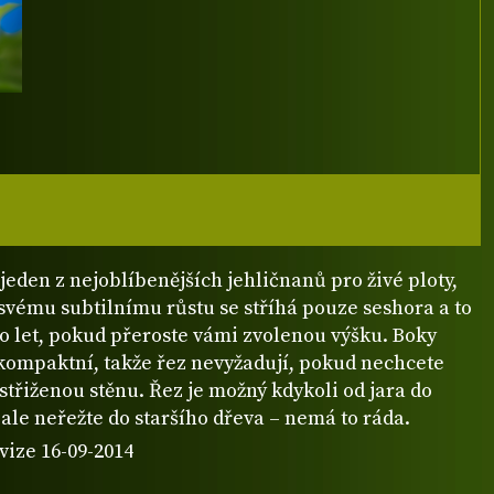
 jeden z nejoblíbenějších jehličnanů pro živé ploty,
svému subtilnímu růstu se stříhá pouze seshora a to
o let, pokud přeroste vámi zvolenou výšku. Boky
 kompaktní, takže řez nevyžadují, pokud nechcete
střiženou stěnu. Řez je možný kdykoli od jara do
 ale neřežte do staršího dřeva – nemá to ráda.
vize 16-09-2014