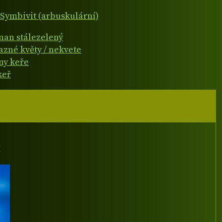
Symbivit (arbuskulární)
čnan stálezelený
azné květy / nekvete
ny keře
keř
I