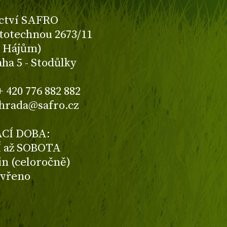
ctví SAFRO
totechnou 2673/11
K Hájům)
aha 5 - Stodůlky
+ 420 776 882 882
ahrada@safro.cz
CÍ DOBA:
 až SOBOTA
din (celoročně)
avřeno