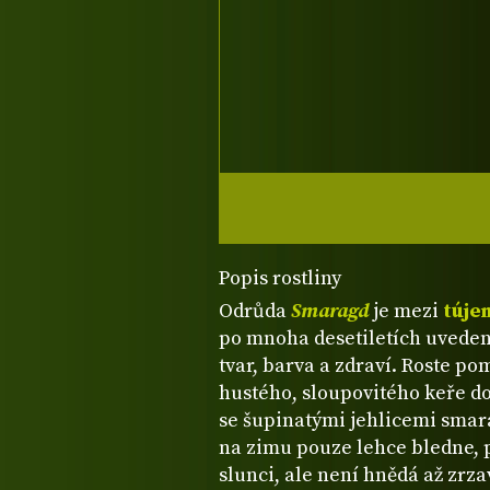
Popis rostliny
Odrůda
Smaragd
je mezi
túje
po mnoha desetiletích uvedení 
tvar, barva a zdraví. Roste po
hustého, sloupovitého keře d
se šupinatými jehlicemi smar
na zimu pouze lehce bledne, 
slunci, ale není hnědá až zrza