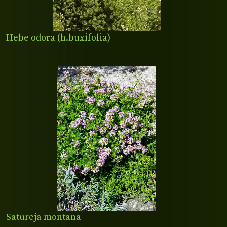
Hebe odora (h.buxifolia)
Satureja montana