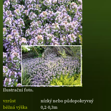
Ilustrační foto.
vzrůst
nízký nebo půdopokryvný
běžná výška
0,2-0,3m