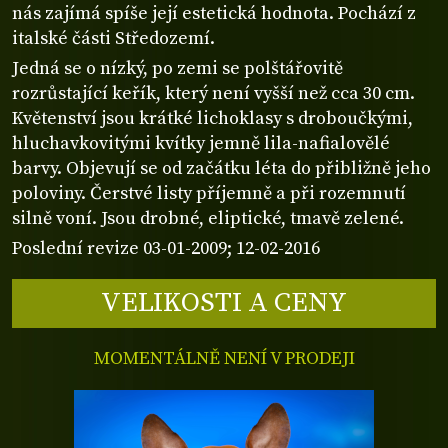
nás zajímá spíše její estetická hodnota. Pochází z
italské části Středozemí.
Jedná se o nízký, po zemi se polštářovitě
rozrůstající keřík, který není vyšší než cca 30 cm.
Květenství jsou krátké lichoklasy s droboučkými,
hluchavkovitými kvítky jemně lila-nafialovělé
barvy. Objevují se od začátku léta do přibližně jeho
poloviny. Čerstvé listy příjemně a při rozemnutí
silně voní. Jsou drobné, eliptické, tmavě zelené.
Poslední revize 03-01-2009; 12-02-2016
VELIKOSTI A CENY
MOMENTÁLNĚ NENÍ V PRODEJI