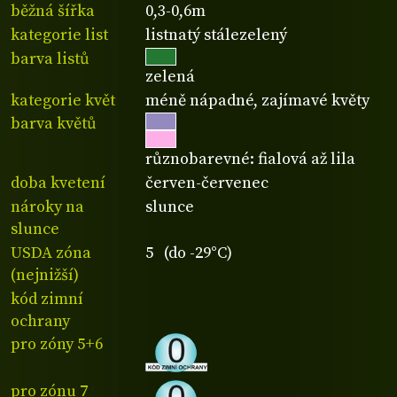
běžná šířka
0,3-0,6m
kategorie list
listnatý stálezelený
barva listů
zelená
kategorie květ
méně nápadné, zajímavé květy
barva květů
různobarevné: fialová až lila
doba kvetení
červen-červenec
nároky na
slunce
slunce
USDA zóna
5 (do -29°C)
(nejnižší)
kód zimní
ochrany
pro zóny 5+6
pro zónu 7