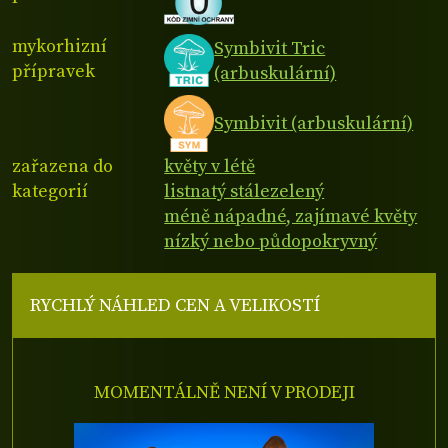
mykorhizní
Symbivit Tric
přípravek
(arbuskulární)
Symbivit (arbuskulární)
zařazena do
květy v létě
kategorií
listnatý stálezelený
méně nápadné, zajímavé květy
nízký nebo půdopokryvný
RYCHLÝ NÁHLED CEN A VELIKOSTÍ
MOMENTÁLNĚ NENÍ V PRODEJI