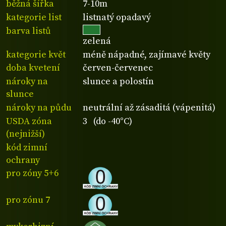
běžná šířka
7-10m
kategorie list
listnatý opadavý
barva listů
zelená
kategorie květ
méně nápadné, zajímavé květy
doba kvetení
červen-červenec
nároky na
slunce a polostín
slunce
nároky na půdu
neutrální až zásaditá (vápenitá)
USDA zóna
3 (do -40°C)
(nejnižší)
kód zimní
ochrany
pro zóny 5+6
pro zónu 7