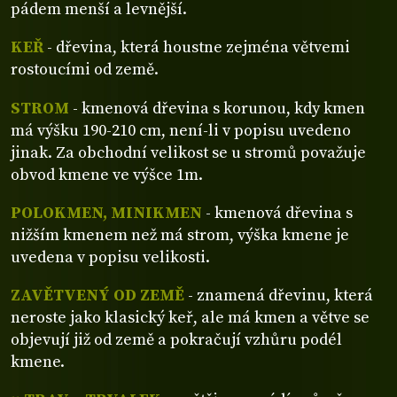
pádem menší a levnější.
KEŘ
- dřevina, která houstne zejména větvemi
rostoucími od země.
STROM
- kmenová dřevina s korunou, kdy kmen
má výšku 190-210 cm, není-li v popisu uvedeno
jinak. Za obchodní velikost se u stromů považuje
obvod kmene ve výšce 1m.
POLOKMEN, MINIKMEN
- kmenová dřevina s
nižším kmenem než má strom, výška kmene je
uvedena v popisu velikosti.
ZAVĚTVENÝ OD ZEMĚ
- znamená dřevinu, která
neroste jako klasický keř, ale má kmen a větve se
objevují již od země a pokračují vzhůru podél
kmene.