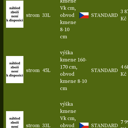
kmene
Vk cm,
3 8
strom
33L
obvod
STANDARD
Kč
kmene
8-10
cm
výška
kmene 160-
170 cm,
4 6
strom
45L
STANDARD
obvod
Kč
kmene 8-10
cm
výška
kmene
Vk cm,
7 9
strom
33L
obvod
STANDARD