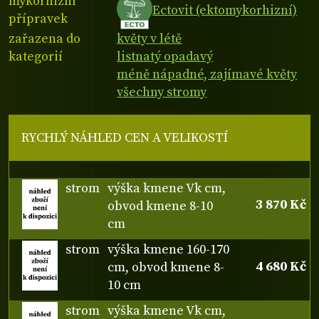
mykorhizní
Ectovit (ektomykorhizní)
přípravek
zařazena do
květy v létě
kategorií
listnatý opadavý
méně nápadné, zajímavé květy
všechny stromy
RYCHLÝ NÁHLED CEN A VELIKOSTÍ
strom
výška kmene Vk cm,
3 870 Kč
obvod kmene 8-10
cm
strom
výška kmene 160-170
4 680 Kč
cm, obvod kmene 8-
10 cm
strom
výška kmene Vk cm,