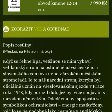
7 990 Kč
obvod kmene 12-14
cm
ZOBRAZIT
VŠE
A OBJEDNAT
Popis rostliny
(Přeskoč na Pěstební nároky)
Když se řekne lípa, většinou se nám vybaví
velikánský strom na osluněné návsi českého a
slovenského venkova nebo v širokém městském
stromořadí. Je to náš národní strom, kterým byl
oficiálně uznán na Všeslovanském sjezdu v Praze
roku 1948, kdy porazil dub, jež byl více spojován s
národem německým. Odedávna byl spojován se
symbolikou ochranitelství – energie matky/ženy.
Věřilo se, že podobně jako cesmína v anglických