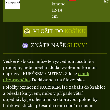
Kč
kmene
12-14
cm
VLOŽIT DO
KOŠÍKU
ZNÁTE NAŠE
SLEVY?
Veškeré zboží si můžete vyzvednout osobně v
prodejně, nebo nechat dodat zvolenou formou
dopravy - KURÝREM / AUTEM. Zde je
ceník
přepravného
. Dodáváme i na Slovensko.
Položky označené KURÝREM lze zabalit do krabice
a odeslat kurýrem, nebo v případě větší
objednávky je odeslat naší dopravou, pokud by
balíková služba přesáhla cenu dodání naším