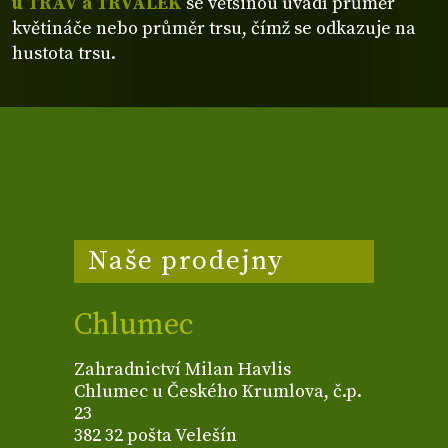
u TRAV a TRVALEK
se většinou uvádí průměr
květináče nebo průměr trsu, čímž se odkazuje na
hustota trsu.
Naše prodejny
Chlumec
Zahradnictví Milan Havlis
Chlumec u Českého Krumlova, č.p.
23
382 32 pošta Velešín