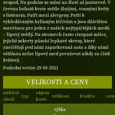
zespod. Na podzim se mění na žluté až jantarové. V
červnu bohatě kvete světle žlutými, vonnými květy
s listenem. Patří mezi alergeny. Patří k
vyhledávaným bylinným léčivům a jsou důležitou
surovinou pro jeden z našich nejtypičtějších medů
– lipový světlý. Na stromech často cizopasí mšice,
jejichž sekrety působí lepkavé skvrny, které
znečišťují pod nimi zaparkovaná auta a díky nimž
většinou nelze lipový med považovat nikdy za čistě
květový.
Poslední revize 29-03-2021
VELIKOSTI A CENY
náhled
objem
typ
velikost
kvalita
cen
zboží
kont.
výška