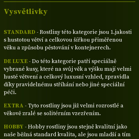
Vysvětlivky
STANDARD
- Rostliny této kategorie jsou 1.jakosti
s hustotou větví a celkovou šířkou přiměřenou
věku a způsobu pěstování v kontejnerech.
DE LUXE
- Do této kategorie patří speciálně
vybrané kusy, které na svůj věk a výšku mají velmi
husté větvení a celkový luxusní vzhled, zpravidla
díky pravidelnému stříhání nebo jiné speciální
péči.
EXTRA
- Tyto rostliny jsou již velmi rozrostlé a
věkově zralé se solitérním vzezřením.
HOBBY
- Hobby rostliny jsou stejně kvalitní jako
naše běžná standard kvalita, ale jsou mladší a tím