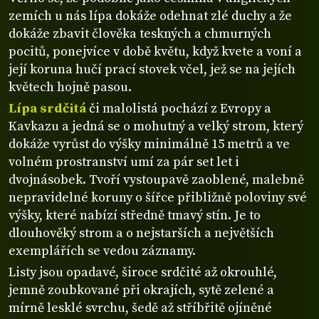
zemích u nás lípa dokáže odehnat zlé duchy a že
dokáže zbavit člověka teskných a chmurných
pocitů, ponejvíce v době květu, když kvete a voní a
její koruna hučí prací stovek včel, jež se na jejích
květech hojně pasou.
Lípa srdčitá
či malolistá pochází z Evropy a
Kavkazu a jedná se o mohutný a velký strom, který
dokáže vyrůst do výšky minimálně 15 metrů a ve
volném prostranství umí za pár set let i
dvojnásobek. Tvoří vystoupavě zaoblené, malebně
nepravidelné koruny o šířce přibližně poloviny své
výšky, které nabízí středně tmavý stín. Je to
dlouhověký strom a o nejstarších a největších
exemplářích se vedou záznamy.
Listy jsou opadavé, široce srdčité až okrouhlé,
jemně zoubkované při okrajích, sytě zelené a
mírně lesklé svrchu, šedě až stříbřitě ojíněné