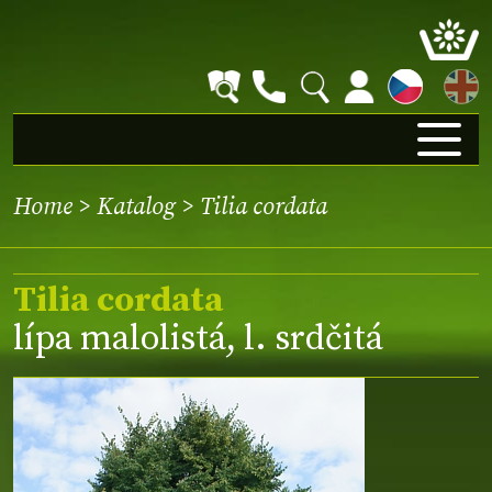
EN
Home
>
Katalog
> Tilia cordata
Tilia cordata
lípa malolistá, l. srdčitá