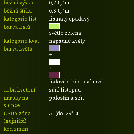
běžná výška
0,2-0,4m
běžná šířka
0,3-0,4m
kategorie list
listnatý opadavý
barva listů
světle zelená
kategorie květ
nápadné květy
barva květů
+
+
fialová a bílá a vínová
doba kvetení
září-listopad
nároky na
polostín a stín
slunce
USDA zóna
5 (do -29°C)
(nejnižší)
kód zimní