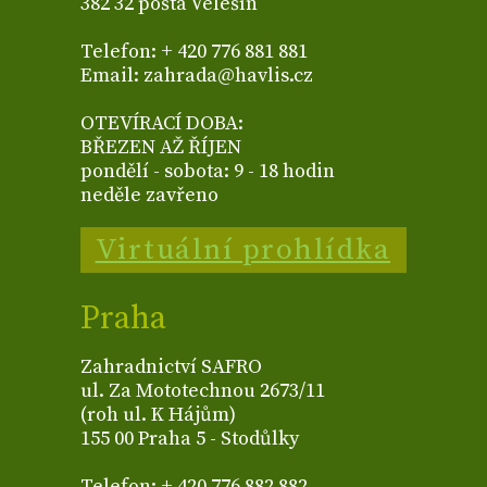
382 32 pošta Velešín
Telefon: + 420 776 881 881
Email: zahrada@havlis.cz
OTEVÍRACÍ DOBA:
BŘEZEN AŽ ŘÍJEN
pondělí - sobota: 9 - 18 hodin
neděle zavřeno
Virtuální prohlídka
Praha
Zahradnictví SAFRO
ul. Za Mototechnou 2673/11
(roh ul. K Hájům)
155 00 Praha 5 - Stodůlky
Telefon: + 420 776 882 882