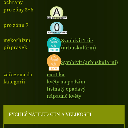
ochrany
pro zóny 5+6
pro zónu 7
mykorhizní
Symbivit Tric
přípravek
(arbuskulární)
Symbivit (arbuskulární)
zařazena do
exotika
kategorií
květy na podzim
listnatý opadavý
nápadné květy
RYCHLÝ NÁHLED CEN A VELIKOSTÍ