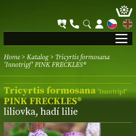
EN
Home
>
Katalog
> Tricyrtis formosana
'Innotripf' PINK FRECKLES®
Tricyrtis formosana
'Innotripf'
PINK FRECKLES®
liliovka, hadí lilie