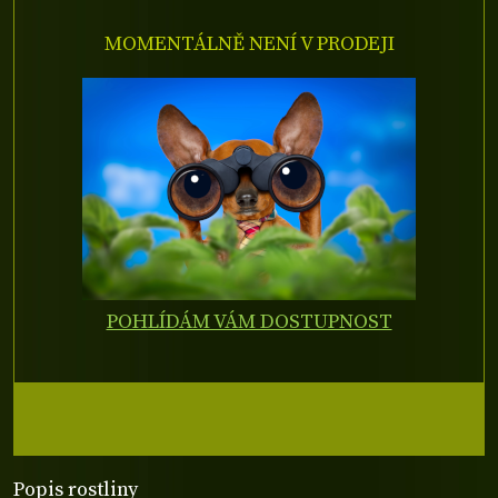
MOMENTÁLNĚ NENÍ V PRODEJI
POHLÍDÁM VÁM DOSTUPNOST
Popis rostliny