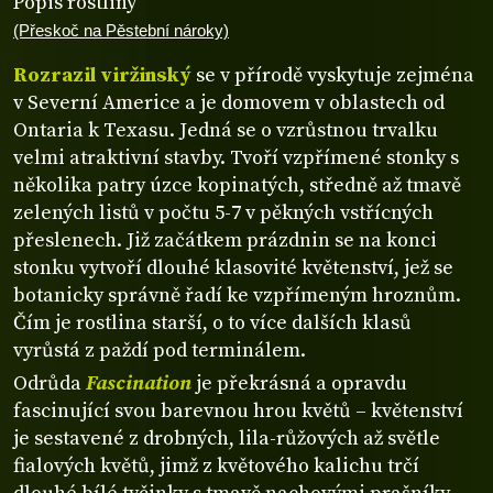
Popis rostliny
(Přeskoč na Pěstební nároky)
Rozrazil viržinský
se v přírodě vyskytuje zejména
v Severní Americe a je domovem v oblastech od
Ontaria k Texasu. Jedná se o vzrůstnou trvalku
velmi atraktivní stavby. Tvoří vzpřímené stonky s
několika patry úzce kopinatých, středně až tmavě
zelených listů v počtu 5-7 v pěkných vstřícných
přeslenech. Již začátkem prázdnin se na konci
stonku vytvoří dlouhé klasovité květenství, jež se
botanicky správně řadí ke vzpřímeným hroznům.
Čím je rostlina starší, o to více dalších klasů
vyrůstá z paždí pod terminálem.
Odrůda
Fascination
je překrásná a opravdu
fascinující svou barevnou hrou květů – květenství
je sestavené z drobných, lila-růžových až světle
fialových květů, jimž z květového kalichu trčí