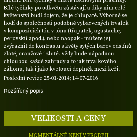
dlouhé bílé tyčinky s tmavě nachovými prašníky.
Bílé tyčinky po odkvětu zůstávají a díky nim celé
květenství budí dojem, že je chlupaté. Výborně se
hodí do společnosti podobně vybarvených trvalek
v kompozicích tón v tónu (třapatek, agastache,
perovskií apod.), nebo naopak - můžete jej
zvýraznit do kontrastu s květy sytých barev odstínů
zlaté, oranžové i žluté. Vždy bude nápadnou
chloubou každé zahrady a to jak trvalkového
záhonu, tak i jako kvetoucí doplněk mezi keři.
Poslední revize 25-01-2014; 14-07-2016
Rozšířený popis
VELIKOSTI A CENY
MOMENTÁLNĚ NENÍ V PRODEJI