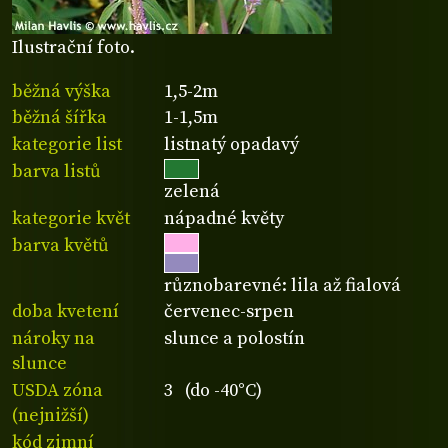
Ilustrační foto.
běžná výška
1,5-2m
běžná šířka
1-1,5m
kategorie list
listnatý opadavý
barva listů
zelená
kategorie květ
nápadné květy
barva květů
různobarevné: lila až fialová
doba kvetení
červenec-srpen
nároky na
slunce a polostín
slunce
USDA zóna
3 (do -40°C)
(nejnižší)
kód zimní