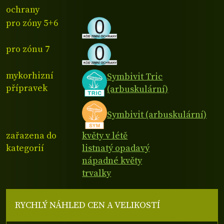
ochrany
pro zóny 5+6
pro zónu 7
mykorhizní
Symbivit Tric
přípravek
(arbuskulární)
Symbivit (arbuskulární)
zařazena do
květy v létě
kategorií
listnatý opadavý
nápadné květy
trvalky
RYCHLÝ NÁHLED CEN A VELIKOSTÍ