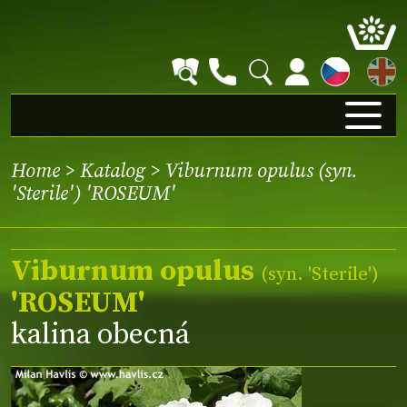
EN
Home
>
Katalog
> Viburnum opulus (syn.
'Sterile') 'ROSEUM'
Viburnum opulus
(syn.
'Sterile'
)
'ROSEUM'
kalina obecná