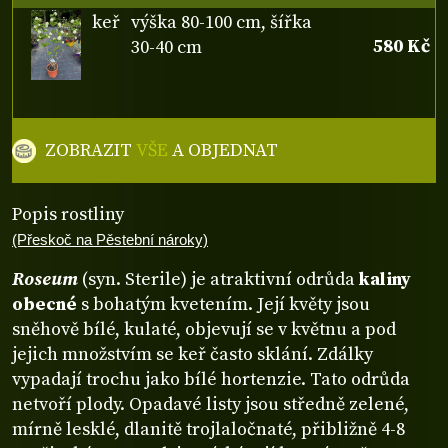
keř
výška 80-100 cm, šířka
580 Kč
30-40 cm
ZOBRAZIT
VŠE
A OBJEDNAT
Popis rostliny
(Přeskoč na Pěstební nároky)
Roseum
(syn. Sterile) je atraktivní odrůda
kaliny
obecné
s bohatým kvetením. Její květy jsou
sněhově bílé, kulaté, objevují se v květnu a pod
jejich množstvím se keř často sklání. Zdálky
vypadají trochu jako bílé hortenzie. Tato odrůda
netvoří plody. Opadavé listy jsou středně zelené,
mírně lesklé, dlanitě trojlaločnaté, přibližně 4-8