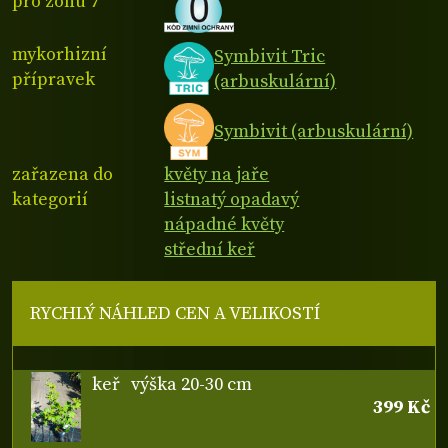
pro zónu 7
mykorhizní
Symbivit Tric
přípravek
(arbuskulární)
Symbivit (arbuskulární)
zařazena do
květy na jaře
kategorií
listnatý opadavý
nápadné květy
střední keř
RYCHLÝ NÁHLED CEN A VELIKOSTÍ
keř
výška 20-30 cm
399 Kč