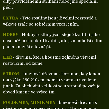
díky pravidelnému stříhání nebo jiné speciální
péči.
EXTRA
- Tyto rostliny jsou již velmi rozrostlé a
věkově zralé se solitérním vzezřením.
HOBBY
- Hobby rostliny jsou stejně kvalitní jako
naše běžná standard kvalita, ale jsou mladší a tím
pádem menší a levnější.
KEŘ
- dřevina, která houstne zejména větvemi
rostoucími od země.
STROM
- kmenová dřevina s korunou, kdy kmen
má výšku 190-210 cm, není-li v popisu uvedeno
jinak. Za obchodní velikost se u stromů považuje
obvod kmene ve výšce 1m.
POLOKMEN, MINIKMEN
- kmenová dřevina s
nižším kmenem než má strom, výška kmene je