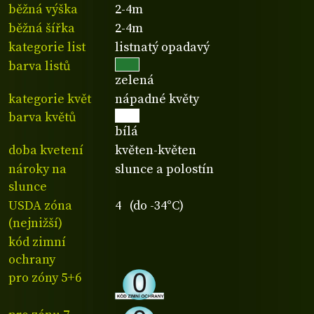
běžná výška
2-4m
běžná šířka
2-4m
kategorie list
listnatý opadavý
barva listů
zelená
kategorie květ
nápadné květy
barva květů
bílá
doba kvetení
květen-květen
nároky na
slunce a polostín
slunce
USDA zóna
4 (do -34°C)
(nejnižší)
kód zimní
ochrany
pro zóny 5+6