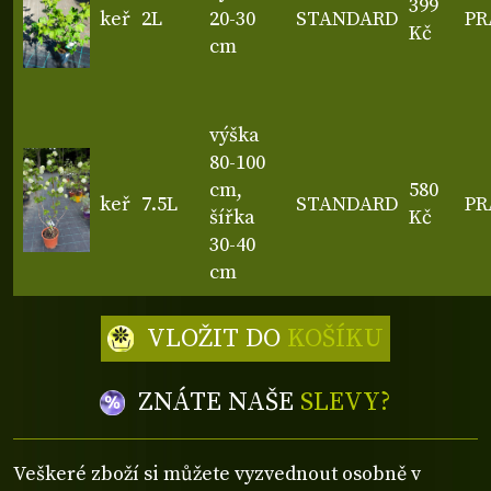
399
keř
2L
20-30
STANDARD
PR
Kč
cm
výška
80-100
cm,
580
keř
7.5L
STANDARD
PR
šířka
Kč
30-40
cm
VLOŽIT DO
KOŠÍKU
ZNÁTE NAŠE
SLEVY?
Veškeré zboží si můžete vyzvednout osobně v