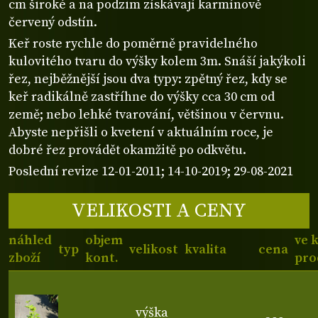
cm široké a na podzim získávají karmínově
červený odstín.
Keř roste rychle do poměrně pravidelného
kulovitého tvaru do výšky kolem 3m. Snáší jakýkoli
řez, nejběžnější jsou dva typy: zpětný řez, kdy se
keř radikálně zastříhne do výšky cca 30 cm od
země; nebo lehké tvarování, většinou v červnu.
Abyste nepřišli o kvetení v aktuálním roce, je
dobré řez provádět okamžitě po odkvětu.
Poslední revize 12-01-2011; 14-10-2019; 29-08-2021
VELIKOSTI A CENY
náhled
objem
ve 
typ
velikost
kvalita
cena
zboží
kont.
pro
výška