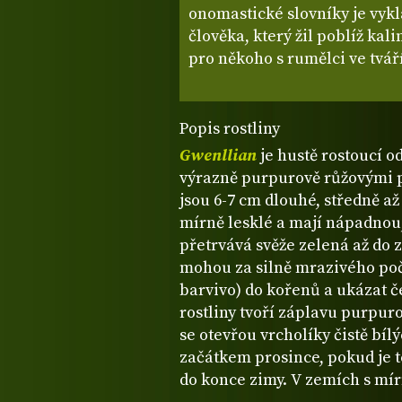
onomastické slovníky je vyk
člověka, který žil poblíž kal
pro někoho s rumělci ve tvář
Popis rostliny
Gwenllian
je hustě rostoucí 
výrazně purpurově růžovými po
jsou 6-7 cm dlouhé, středně až 
mírně lesklé a mají nápadnou,
přetrvává svěže zelená až do 
mohou za silně mrazivého poč
barvivo) do kořenů a ukázat 
rostliny tvoří záplavu purpur
se otevřou vrcholíky čistě bíl
začátkem prosince, pokud je t
do konce zimy. V zemích s mí