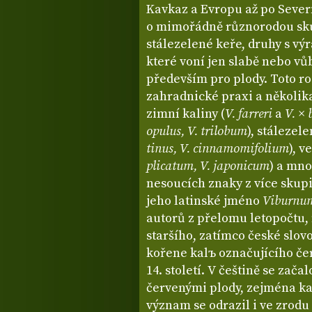
Kavkaz a Evropu až po Severn
o mimořádně různorodou sku
stálezelené keře, druhy s vý
které voní jen slabě nebo vů
především pro plody. Toto ro
zahradnické praxi a několi
zimní kaliny (
V. farreri
a
V. ×
opulus, V. trilobum
), stálezele
tinus, V. cinnamomifolium
), v
plicatum, V. japonicum
) a mno
nesoucích znaky z více skupi
jeho latinské jméno
Viburn
autorů z přelomu letopočtu, 
staršího, zatímco české slov
kořene kalъ označujícího če
14. století. V češtině se zač
červenými plody, zejména ka
význam se odrazil i ve zrodu