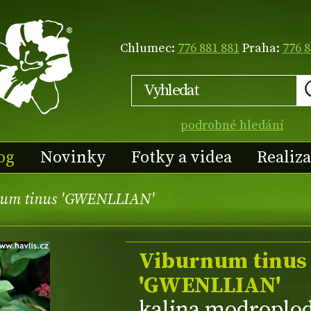
Chlumec:
776 881 881
Praha:
776 8
podrobné hledání
og
Novinky
Fotky a videa
Realiz
num tinus 'GWENLLIAN'
Viburnum tinus
'GWENLLIAN'
kalina modroplo