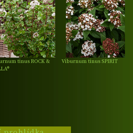
urnum tinus ROCK &
Viburnum tinus SPIRIT
LLA®
í prohlídka