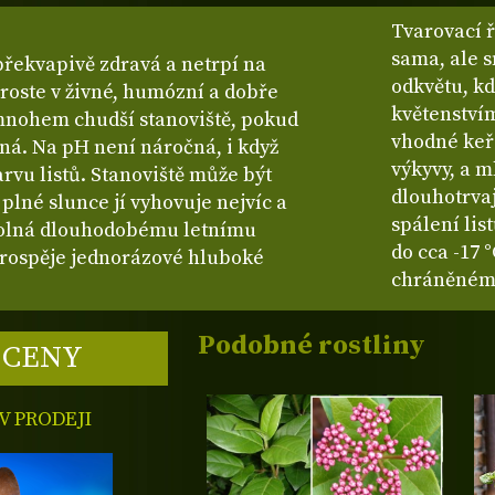
Tvarovací ř
sama, ale s
překvapivě zdravá a netrpí na
odkvětu, kd
roste v živné, humózní a dobře
květenstvím
 mnohem chudší stanoviště, pokud
vhodné keř
á. Na pH není náročná, i když
výkyvy, a m
rvu listů. Stanoviště může být
dlouhotrva
plné slunce jí vyhovuje nejvíc a
spálení li
dolná dlouhodobému letnímu
do cca -17 
prospěje jednorázové hluboké
chráněném 
Podobné rostliny
 CENY
 PRODEJI