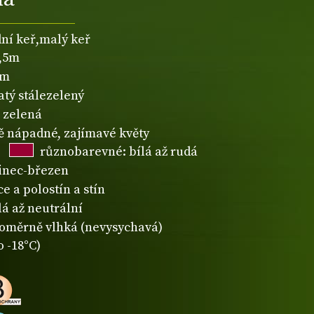
dní keř,malý keř
1,5m
1m
atý stálezelený
zelená
 nápadné, zajímavé květy
různobarevné: bílá až rudá
inec-březen
e a polostín a stín
lá až neutrální
oměrně vlhká (nevysychavá)
o -18°C)