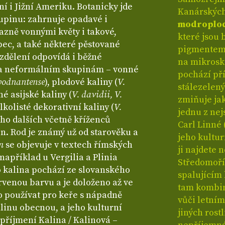
í i Jižní Ameriku. Botanicky jde
Kanárských
pinu: zahrnuje opadavé i
modroplo
razně vonnými květy i takové,
které jsou 
bec, a také některé pěstované
pigmentem,
zdělení odpovídá i běžné
na mikrosk
ka neformálním skupinám – vonné
pochází pří
 bodnantense
), plodové kaliny (
V.
stálezelený
né asijské kaliny (
V. davidii, V.
zmiňuje jak
elkolisté dekorativní kaliny (
V.
jednu z ne
ho dalších včetně kříženců
Carl Linné 
n. Rod je známý už od starověku a
jeho kultur
um
se objevuje v textech římských
ji najdete 
například u Vergilia a Plinia
Středomoří
o kalina pochází ze slovanského
spalujícím 
rvenou barvu a je doloženo až ve
tam kombin
alo používat pro keře s nápadně
vůči letní
linu obecnou, a jeho kulturní
jiných rost
 příjmení Kalina / Kalinová –