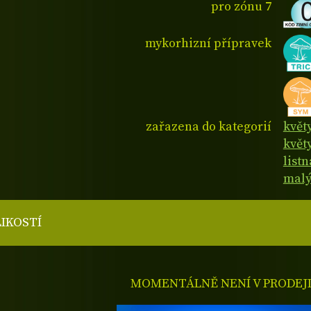
pro zónu 7
mykorhizní přípravek
zařazena do kategorií
květ
květ
listn
malý
LIKOSTÍ
MOMENTÁLNĚ NENÍ V PRODEJ