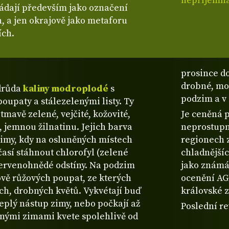
nepříjemná 
ládají především jako označení
in, a jen okrajově jako metaforu
ích.
prosince do
drobné, mod
odrůda
kaliny modroplodé
s
podzim a v 
upaty a stálezelenými listy. Ty
tmavě zelené, vejčité, kožovité,
Je ceněná p
 jemnou žilnatinu. Jejich barva
neprostupné
zimy, kdy na osluněných místech
regionech z
así stáhnout chlorofyl (zelené
chladnějšíc
červenohnědé odstíny. Na podzim
jako známá 
ově růžových poupat, ze kterých
ocenění AG
ých, drobných květů. Vykvétají buď
královské 
eplý nástup zimy, nebo počkají až
Poslední re
rnými zimami kvete spolehlivě od