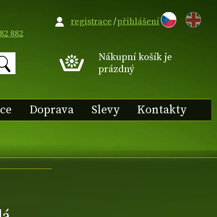
EN
registrace
/
přihlášení
82 882
Nákupní košík je
prázdný
ace
Doprava
Slevy
Kontakty
dá