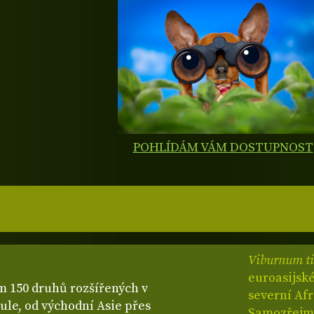
POHLÍDÁM VÁM DOSTUPNOST
Viburnum t
euroasijské
m 150 druhů rozšířených v
severní Afr
le, od východní Asie přes
Samozřejmě