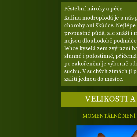
Pěstební nároky a péče
Kalina modroplodá je u nás 
choroby ani škůdce. Nejlépe 
propustné půdě, ale snáší i
nejsou dlouhodobě podmáčen
lehce kyselá zem zvýrazní ba
slunné i polostinné, přičemž 
po zakořenění je výborně o
suchu. V suchých zimách jí 
zalití jednou do měsíce.
VELIKOSTI A
MOMENTÁLNĚ NENÍ V