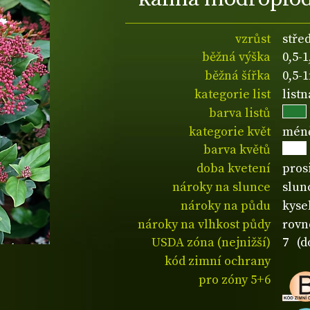
vzrůst
stře
běžná výška
0,5-
běžná šířka
0,5-
kategorie list
listn
barva listů
kategorie květ
méně
barva květů
doba kvetení
pros
nároky na slunce
slunc
nároky na půdu
kyse
nároky na vlhkost půdy
rovn
USDA zóna (nejnižší)
7 (d
kód zimní ochrany
pro zóny 5+6