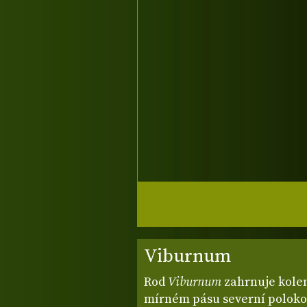
Viburnum
Rod
Viburnum
zahrnuje kole
mírném pásu severní polokou