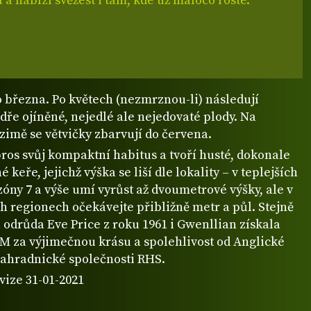
a nabízí svěžest i tam, kde už máloco roste.
 března. Po květech (nezmrznou-li) následují
ře ojíněné, nejedlé ale nejedovaté plody. Na
zimě se větvičky zbarvují do červena.
ros svůj kompaktní habitus a tvoří husté, dokonale
 keře, jejichž výška se liší dle lokality – v teplejších
óny 7 a výše umí vyrůst až dvoumetrové výšky, ale v
h regionech očekávejte přibližně metr a půl. Stejně
odrůda Eve Price z roku 1961 i Gwenllian získala
M za výjimečnou krásu a spolehlivost od Anglické
zahradnické společnosti RHS.
vize 31-01-2021