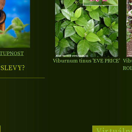
STUPNOST
Viburnum tinus 'EVE PRICE'
Vib
E
SLEVY?
RO
Virtuáln