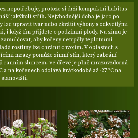
ez nepotřebuje, protože si drží kompaktní habitus
náší jakýkoli střih. Nejvhodnější doba je jaro po
y lze upravit tvar nebo zkrátit výhony s odkvetlými
i, i když tím přijdete o podzimní plody. Na zimu je
 zamulčovat, aby kořeny netrpěly teplotními
ladé rostliny lze chránit chvojím. V oblastech s
jícími mrazy pomůže zimní stín, který zabrání
stů ranním sluncem. Ve dřevě je plně mrazuvzdorná
°C a na kořenech odolává krátkodobě až -27 °C na
stanovišti.