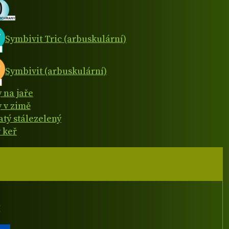
Symbivit Tric (arbuskulární)
Symbivit (arbuskulární)
y na jaře
y v zimě
atý stálezelený
 keř
I