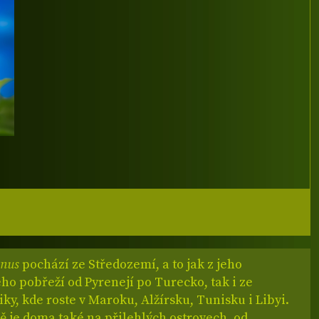
inus
pochází ze Středozemí, a to jak z jeho
ho pobřeží od Pyrenejí po Turecko, tak i ze
iky, kde roste v Maroku, Alžírsku, Tunisku i Libyi.
 je doma také na přilehlých ostrovech, od