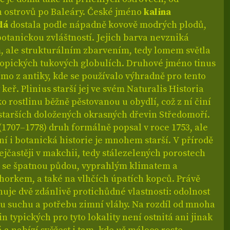
 ostrovů po Baleáry. České jméno
kalina
dá
dostala podle nápadně kovově modrých plodů,
botanickou zvláštností. Jejich barva nevzniká
 ale strukturálním zbarvením, tedy lomem světla
opických tukových globulích. Druhové jméno tinus
mo z antiky, kde se používalo výhradně pro tento
 keř. Plinius starší jej ve svém Naturalis Historia
o rostlinu běžně pěstovanou u obydlí, což z ní činí
jstarších doložených okrasných dřevin Středomoří.
(1707–1778) druh formálně popsal v roce 1753, ale
ní i botanická historie je mnohem starší. V přírodě
nejčastěji v makchii, tedy stálezelených porostech
 se špatnou půdou, vyprahlým klimatem a
horkem, a také na vlhčích úpatích kopců. Právě
uje dvě zdánlivě protichůdné vlastnosti: odolnost
mu suchu a potřebu zimní vláhy. Na rozdíl od mnoha
lin typických pro tyto lokality není ostnitá ani jinak