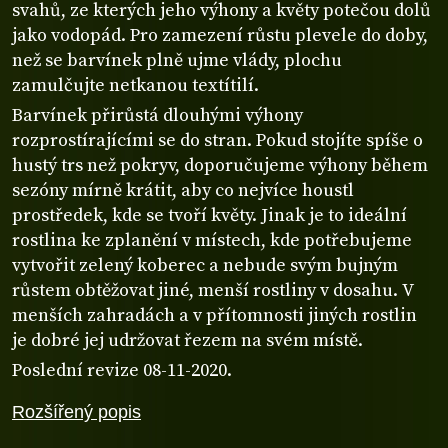
svahů, ze kterých jeho výhony a květy potečou dolů
jako vodopád. Pro zamezení růstu plevele do doby,
než se barvínek plně ujme vlády, plochu
zamulčujte netkanou textítilí.
Barvínek přirůstá dlouhými výhony
rozprostírajícími se do stran. Pokud stojíte spíše o
hustý trs než pokryv, doporučujeme výhony během
sezóny mírně krátit, aby co nejvíce houstl
prostředek, kde se tvoří květy. Jinak je to ideální
rostlina ke zplanění v místech, kde potřebujeme
vytvořit zelený koberec a nebude svým bujným
růstem obtěžovat jiné, menší rostliny v dosahu. V
menších zahradách a v přítomnosti jiných rostlin
je dobré jej udržovat řezem na svém místě.
Poslední revize 08-11-2020.
Rozšířený popis