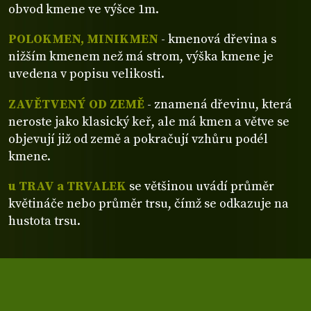
obvod kmene ve výšce 1m.
POLOKMEN, MINIKMEN
- kmenová dřevina s
nižším kmenem než má strom, výška kmene je
uvedena v popisu velikosti.
ZAVĚTVENÝ OD ZEMĚ
- znamená dřevinu, která
neroste jako klasický keř, ale má kmen a větve se
objevují již od země a pokračují vzhůru podél
kmene.
u TRAV a TRVALEK
se většinou uvádí průměr
květináče nebo průměr trsu, čímž se odkazuje na
hustota trsu.