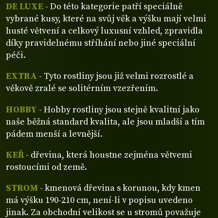
DE LUXE
- Do této kategorie patří speciálně
vybrané kusy, které na svůj věk a výšku mají velmi
husté větvení a celkový luxusní vzhled, zpravidla
díky pravidelnému stříhání nebo jiné speciální
péči.
EXTRA
- Tyto rostliny jsou již velmi rozrostlé a
věkově zralé se solitérním vzezřením.
HOBBY
- Hobby rostliny jsou stejně kvalitní jako
naše běžná standard kvalita, ale jsou mladší a tím
pádem menší a levnější.
KEŘ
- dřevina, která houstne zejména větvemi
rostoucími od země.
STROM
- kmenová dřevina s korunou, kdy kmen
má výšku 190-210 cm, není-li v popisu uvedeno
jinak. Za obchodní velikost se u stromů považuje