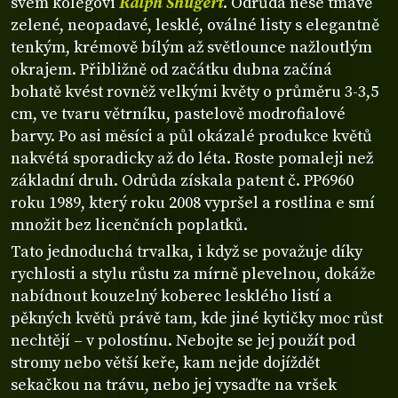
svém kolegovi
Ralph Shugert
. Odrůda nese tmavě
zelené, neopadavé, lesklé, oválné listy s elegantně
tenkým, krémově bílým až světlounce nažloutlým
okrajem. Přibližně od začátku dubna začíná
bohatě kvést rovněž velkými květy o průměru 3-3,5
cm, ve tvaru větrníku, pastelově modrofialové
barvy. Po asi měsíci a půl okázalé produkce květů
nakvétá sporadicky až do léta. Roste pomaleji než
základní druh. Odrůda získala patent č. PP6960
roku 1989, který roku 2008 vypršel a rostlina e smí
množit bez licenčních poplatků.
Tato jednoduchá trvalka, i když se považuje díky
rychlosti a stylu růstu za mírně plevelnou, dokáže
nabídnout kouzelný koberec lesklého listí a
pěkných květů právě tam, kde jiné kytičky moc růst
nechtějí – v polostínu. Nebojte se jej použít pod
stromy nebo větší keře, kam nejde dojíždět
sekačkou na trávu, nebo jej vysaďte na vršek