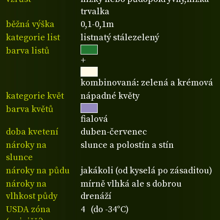
trvalka
běžná výška
0,1-0,1m
kategorie list
listnatý stálezelený
barva listů
+
kombinovaná: zelená a krémová
kategorie květ
nápadné květy
barva květů
fialová
doba kvetení
duben-červenec
nároky na
slunce a polostín a stín
slunce
nároky na půdu
jakákoli (od kyselá po zásaditou)
nároky na
mírně vlhká ale s dobrou
vlhkost půdy
drenáží
USDA zóna
4 (do -34°C)