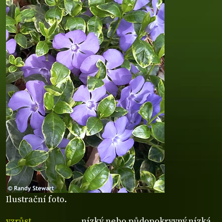
Ilustrační foto.
vzrůst
nízký nebo půdopokryvný,nízká