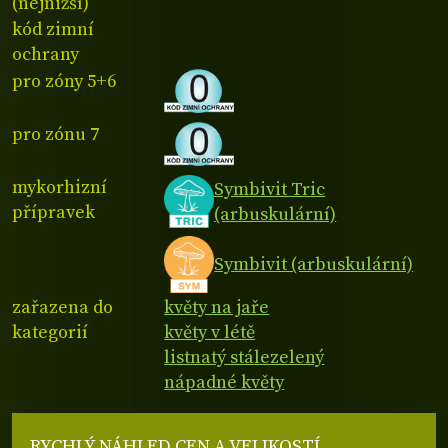
(nejnižší)
kód zimní
ochrany
pro zóny 5+6
pro zónu 7
mykorhizní
Symbivit Tric
přípravek
(arbuskulární)
Symbivit (arbuskulární)
zařazena do
květy na jaře
kategorií
květy v létě
listnatý stálezelený
nápadné květy
RYCHLÝ NÁHLED CEN A VELIKOSTÍ