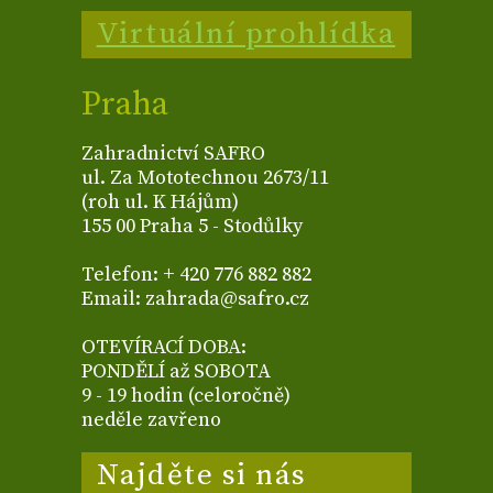
Virtuální prohlídka
Praha
Zahradnictví SAFRO
ul. Za Mototechnou 2673/11
(roh ul. K Hájům)
155 00 Praha 5 - Stodůlky
Telefon: + 420 776 882 882
Email: zahrada@safro.cz
OTEVÍRACÍ DOBA:
PONDĚLÍ až SOBOTA
9 - 19 hodin (celoročně)
neděle zavřeno
Najděte si nás