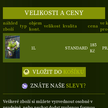
VELIKOSTI A CENY
náhled
objem
ve 
typ
velikost
kvalita
cena
zboží
kont.
pro
185
1L
STANDARD
PR
Kč
VLOŽIT DO
KOŠÍKU
ZNÁTE NAŠE
SLEVY?
Veškeré zboží si můžete vyzvednout osobně v
prodejně, nebo nechat dodat zvolenou formou