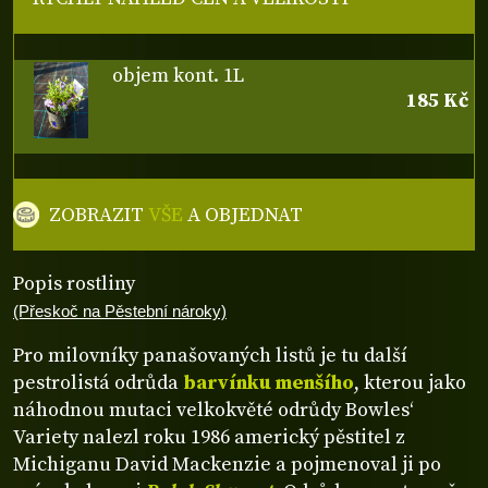
objem kont. 1L
185 Kč
ZOBRAZIT
VŠE
A OBJEDNAT
Popis rostliny
(Přeskoč na Pěstební nároky)
Pro milovníky panašovaných listů je tu další
pestrolistá odrůda
barvínku menšího
, kterou jako
náhodnou mutaci velkokvěté odrůdy Bowles‘
Variety nalezl roku 1986 americký pěstitel z
Michiganu David Mackenzie a pojmenoval ji po