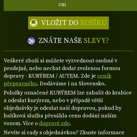
cm
VLOŽIT DO
KOŠÍKU
ZNÁTE NAŠE
SLEVY?
Veškeré zboží si můžete vyzvednout osobně v
prodejně, nebo nechat dodat zvolenou formou
dopravy - KURÝREM / AUTEM. Zde je
ceník
přepravného
. Dodáváme i na Slovensko.
Položky označené KURÝREM lze zabalit do krabice
a odeslat kurýrem, nebo v případě větší
objednávky je odeslat naší dopravou, pokud by
balíková služba přesáhla cenu dodání naším
vozem. Více o
dopravě zde
.
Nevíte si rady s objednávkou? Zkuste informace