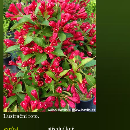
Ilustrační foto.
vzrůst
střední keř