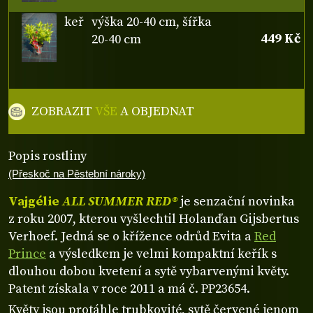
keř
výška 20-40 cm, šířka
449 Kč
20-40 cm
ZOBRAZIT
VŠE
A OBJEDNAT
Popis rostliny
(Přeskoč na Pěstební nároky)
Vajgélie
ALL SUMMER RED®
je senzační novinka
z roku 2007, kterou vyšlechtil Holanďan Gijsbertus
Verhoef. Jedná se o křížence odrůd Evita a
Red
Prince
a výsledkem je velmi kompaktní keřík s
dlouhou dobou kvetení a sytě vybarvenými květy.
Patent získala v roce 2011 a má č. PP23654.
Květy jsou protáhle trubkovité, sytě červené jenom