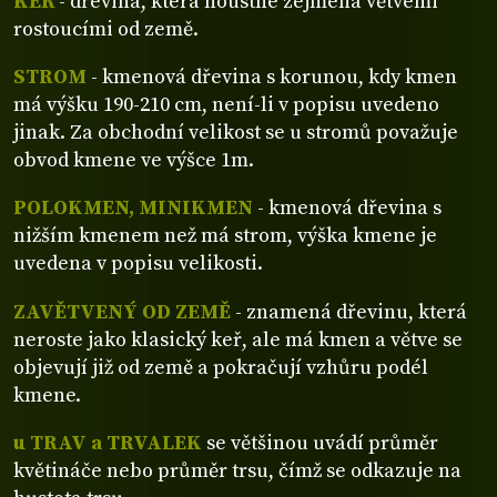
KEŘ
- dřevina, která houstne zejména větvemi
rostoucími od země.
STROM
- kmenová dřevina s korunou, kdy kmen
má výšku 190-210 cm, není-li v popisu uvedeno
jinak. Za obchodní velikost se u stromů považuje
obvod kmene ve výšce 1m.
POLOKMEN, MINIKMEN
- kmenová dřevina s
nižším kmenem než má strom, výška kmene je
uvedena v popisu velikosti.
ZAVĚTVENÝ OD ZEMĚ
- znamená dřevinu, která
neroste jako klasický keř, ale má kmen a větve se
objevují již od země a pokračují vzhůru podél
kmene.
u TRAV a TRVALEK
se většinou uvádí průměr
květináče nebo průměr trsu, čímž se odkazuje na