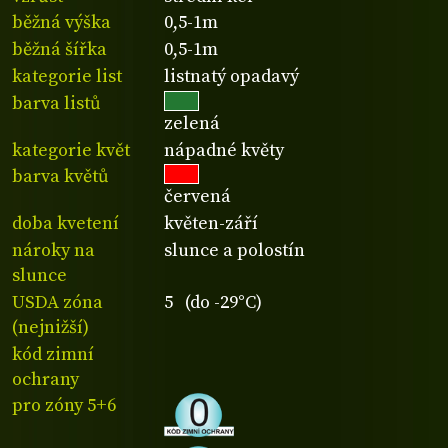
běžná výška
0,5-1m
běžná šířka
0,5-1m
kategorie list
listnatý opadavý
barva listů
zelená
kategorie květ
nápadné květy
barva květů
červená
doba kvetení
květen-září
nároky na
slunce a polostín
slunce
USDA zóna
5 (do -29°C)
(nejnižší)
kód zimní
ochrany
pro zóny 5+6