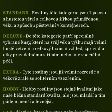
STANDARD
- Rostliny této kategorie jsou 1.jakosti
s hustotou větví a celkovou šířkou přiměřenou
věku a způsobu pěstování v kontejnerech.
DE LUXE
- Do této kategorie patří speciálně
vybrané kusy, které na svůj věk a výšku mají velmi
husté větvení a celkový luxusní vzhled, zpravidla
díky pravidelnému stříhání nebo jiné speciální
péči.
EXTRA
- Tyto rostliny jsou již velmi rozrostlé a
věkově zralé se solitérním vzezřením.
HOBBY
- Hobby rostliny jsou stejně kvalitní jako
naše běžná standard kvalita, ale jsou mladší a tím
pádem menší a levnější.