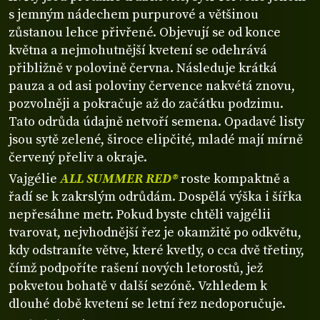
s jemným nádechem purpurové a většinou
zůstanou lehce přivřené. Objevují se od konce
května a nejmohutnější kvetení se odehrává
přibližně v polovině června. Následuje krátká
pauza a od asi poloviny července nakvétá znovu,
pozvolněji a pokračuje až do začátku podzimu.
Tato odrůda údajně netvoří semena. Opadavé listy
jsou sytě zelené, široce elipčité, mladé mají mírně
červený přeliv a okraje.
Vajgélie
ALL SUMMER RED®
roste kompaktně a
řadí se k zakrslým odrůdám. Dospělá výška i šířka
nepřesáhne metr. Pokud byste chtěli vajgélii
tvarovat, nejvhodnější řez je okamžitě po odkvětu,
kdy odstraníte větve, které kvetly, o cca dvě třetiny,
čímž podpoříte rašení nových letorostů, jež
pokvetou bohatě v další sezóně. Vzhledem k
dlouhé době kvetení se letní řez nedoporučuje.