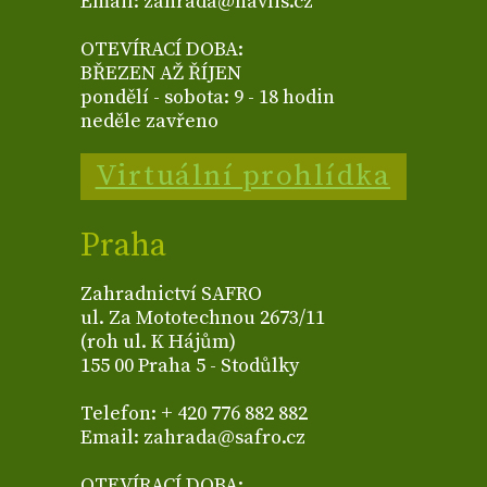
Email: zahrada@havlis.cz
OTEVÍRACÍ DOBA:
BŘEZEN AŽ ŘÍJEN
pondělí - sobota: 9 - 18 hodin
neděle zavřeno
Virtuální prohlídka
Praha
Zahradnictví SAFRO
ul. Za Mototechnou 2673/11
(roh ul. K Hájům)
155 00 Praha 5 - Stodůlky
Telefon: + 420 776 882 882
Email: zahrada@safro.cz
OTEVÍRACÍ DOBA: