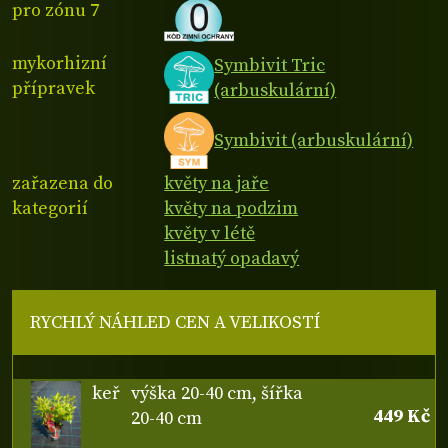
pro zónu 7
mykorhizní
Symbivit Tric
přípravek
(arbuskulární)
Symbivit (arbuskulární)
zařazena do
květy na jaře
kategorií
květy na podzim
květy v létě
listnatý opadavý
RYCHLÝ NÁHLED CEN A VELIKOSTÍ
keř
výška 20-40 cm, šířka
449 Kč
20-40 cm