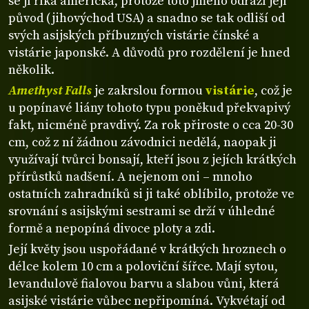
se jí říká americká, protože toto jméno odráží její
původ (jihovýchod USA) a snadno se tak odliší od
svých asijských příbuzných vistárie čínské a
vistárie japonské. A důvodů pro rozdělení je hned
několik.
Amethyst Falls
je zakrslou formou
vistárie
, což je
u popínavé liány tohoto typu poněkud překvapivý
fakt, nicméně pravdivý. Za rok přiroste o cca 20-30
cm, což z ní žádnou závodnici nedělá, naopak ji
využívají tvůrci bonsají, kteří jsou z jejích krátkých
přírůstků nadšení. A nejenom oni – mnoho
ostatních zahradníků si ji také oblíbilo, protože ve
srovnání s asijskými sestrami se drží v úhledné
formě a nepopíná divoce ploty a zdi.
Její květy jsou uspořádané v krátkých hroznech o
délce kolem 10 cm a poloviční šířce. Mají sytou,
levandulově fialovou barvu a slabou vůni, která
asijské vistárie vůbec nepřipomíná. Vykvétají od