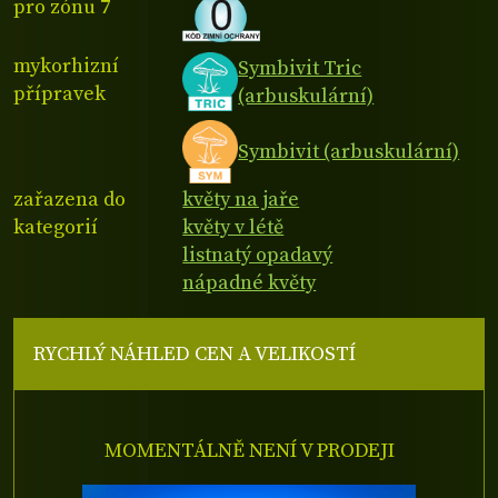
pro zónu 7
mykorhizní
Symbivit Tric
přípravek
(arbuskulární)
Symbivit (arbuskulární)
zařazena do
květy na jaře
kategorií
květy v létě
listnatý opadavý
nápadné květy
RYCHLÝ NÁHLED CEN A VELIKOSTÍ
MOMENTÁLNĚ NENÍ V PRODEJI