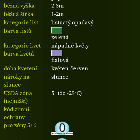
běžná výška
2-3m
běžná šířka
1-2m
kategorie list
listnatý opadavý
barva listů
zelená
kategorie květ
nápadné květy
barva květů
fialová
doba kvetení
květen-červen
nároky na
slunce
slunce
USDA zóna
5 (do -29°C)
(nejnižší)
kód zimní
ochrany
pro zóny 5+6