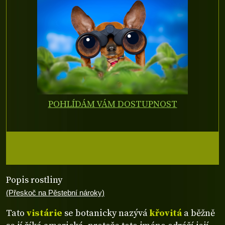
POHLÍDÁM VÁM DOSTUPNOST
Popis rostliny
(Přeskoč na Pěstební nároky)
Tato
vistárie
se botanicky nazývá
křovitá
a běžně