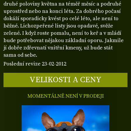
druhé poloviny května na téměř měsíc a podruhé
uprostřed nebo na konci léta. Za dobrého počasí
dokáží sporadicky kvést po celé léto, ale není to
běžné. Lichozpeřené listy jsou opadavé, svěže
zelené. I když roste pomalu, není to keř a v mládí
bude potřebovat nějakou základní oporu. Jakmile
jí dobře zdřevnatí vnitřní kmeny, už bude stát
sama od sebe.
Poslední revize 23-02-2012
VELIKOSTI A CENY
MOMENTÁLNĚ NENÍ V PRODEJI