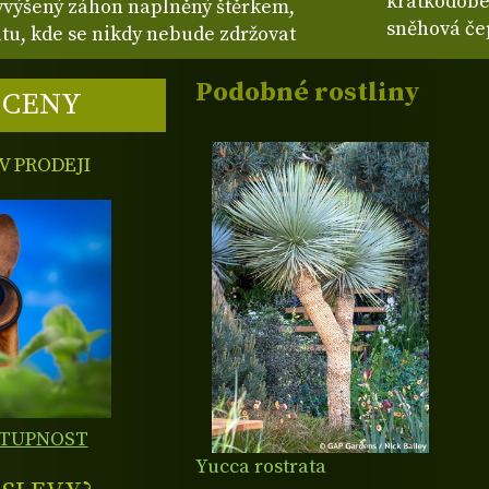
krátkodobé 
vyvýšený záhon naplněný štěrkem,
sněhová če
tu, kde se nikdy nebude zdržovat
Podobné rostliny
 CENY
 PRODEJI
STUPNOST
Yucca rostrata