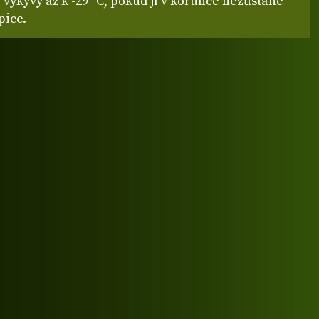
výkyvy až k -29 °C, pokud jí v korunce nezůstane
pice.