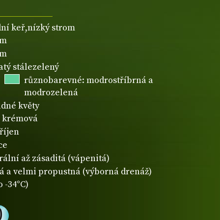
dní keř,nízký strom
3m
1m
atý stálezelený
různobarevné: modrostříbrná a
modrozelená
dné květy
krémová
říjen
ce
rální až zásaditá (vápenitá)
á a velmi propustná (výborná drenáž)
o -34°C)