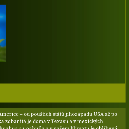
Americe – od pouštích států jihozápadu USA až po
ka zobanitá je doma v Texasu a v mexických
ihuahua a Coahuila a v našem klimatu je oblíbená