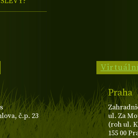
E
SLEVY?
Virtuáln
Praha
s
Zahradni
ova, č.p. 23
ul. Za Mo
(roh ul. 
155 00 Pr