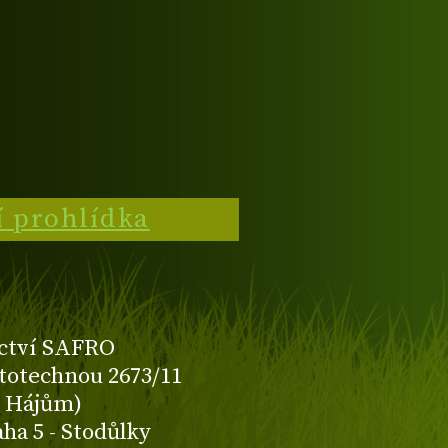
í prohlídka
ctví SAFRO
totechnou 2673/11
K Hájům)
aha 5 - Stodůlky