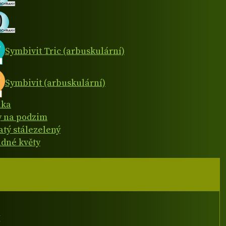
Symbivit Tric (arbuskulární)
Symbivit (arbuskulární)
ika
y na podzim
atý stálezelený
dné květy
I