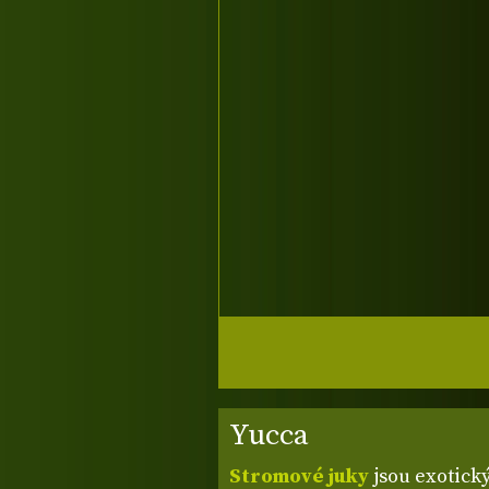
Yucca
Stromové juky
jsou exotick