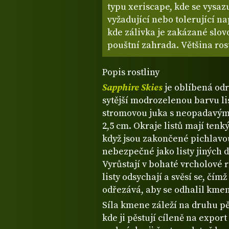
typu xeriscape, kde se vysazu
vyžadující nebo tolerující n
kde zálivka je zakázané slov
pouštní zahrada. Většina ros
Popis rostliny
Sapphire Skies
je oblíbená od
sytější modrozelenou barvu lis
stromovou juka s neopadavými l
2,5 cm. Okraje listů mají tenký 
když jsou zakončené pichlavou
nebezpečné jako listy jiných dru
Vyrůstají v bohaté vrcholové r
listy odsychají a svěsí se, čímž
odřezává, aby se odhalil kmen
Síla kmene záleží na druhu p
kde ji pěstují cíleně na export