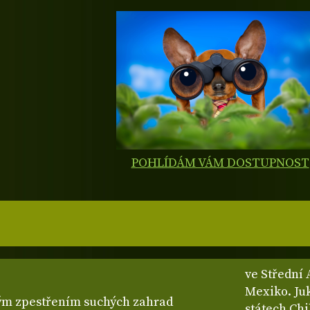
POHLÍDÁM VÁM DOSTUPNOST
ve Střední 
Mexiko. Ju
ým zpestřením suchých zahrad
státech Ch