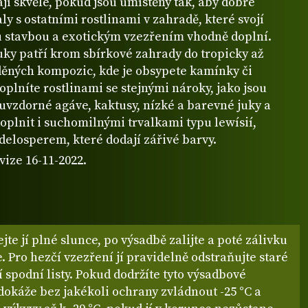
jí skvěle, pokud jsou umístěny tak, aby dobře
ly s ostatními rostlinami v zahradě, které svojí
 stavbou a exotickým vzezřením vhodně doplní.
uky patří krom sbírkové zahrady do tropicky až
děných kompozic, kde je obsypete kamínky či
oplníte rostlinami se stejnými nároky, jako jsou
uvzdorné agáve, kaktusy, nízké a barevné juky a
oplnit i suchomilnými trvalkami typu lewísií,
delosperem, které dodají zářivé barvy.
vize 16-11-2022.
jte jí plné slunce, po výsadbě zalijte a poté zálivku
e. Pro hezčí vzezření jí pravidelně odstraňujte staré
í spodní listy. Pokud dodržíte tyto výsadbové
okáže bez jakékoli ochrany zvládnout -25 °C a