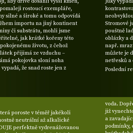
jí, aby dříve dosáhli vyšší kmen,
Juky vypada
a pomaleji rostoucí exempláře,
kontrastova
ny silné a široké a tomu odpovídá
neobvyklou
 během importu na jiný kontinent
Stromové j
miny či substrátu, mohli jsme
pouštně la
ěřitelné, jak krátké kořeny této
oblázky a d
 spokojenému životu, z čehož
např. mraz
 látek přijímá ze vzduchu –
můžete je d
známá pokojovka sloní noha
netřesků a 
vypadá, že snad roste jen z
Poslední re
voda. Dopře
již vynecht
terá poroste v téměř jakékoli
a zavadajíc
stně neutrální až alkalické
podmínky, d
ADUJE perfektně vydrenážovanou