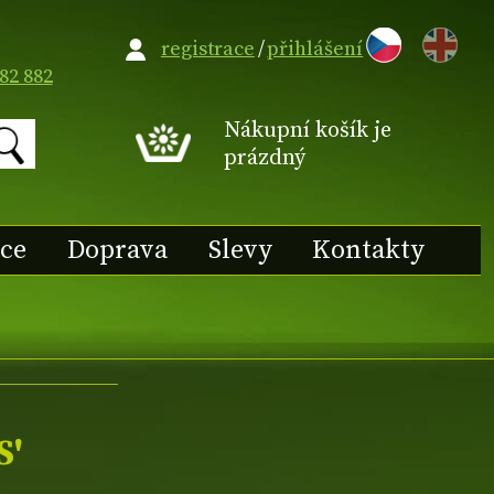
EN
registrace
/
přihlášení
82 882
Nákupní košík je
prázdný
ace
Doprava
Slevy
Kontakty
S'