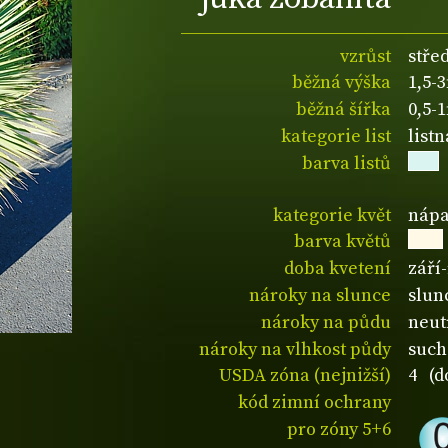
vzrůst
stře
běžná výška
1,5-
běžná šířka
0,5-
kategorie list
listn
barva listů
kategorie květ
nápa
barva květů
doba kvetení
září-
nároky na slunce
slun
nároky na půdu
neut
nároky na vlhkost půdy
such
USDA zóna (nejnižší)
4 (d
kód zimní ochrany
pro zóny 5+6