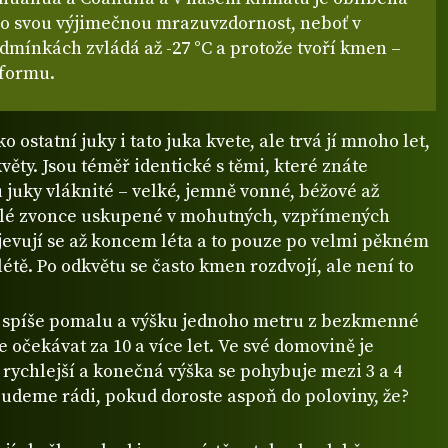
o svou výjimečnou mrazuvzdornost, neboť v
dmínkách zvládá až -27 °C a protože tvoří kmen –
 formu.
o ostatní juky i tato juka kvete, ale trvá jí mnoho let,
věty. Jsou téměř identické s těmi, které znáte
 juky vláknité – velké, jemně vonné, béžové až
lé zvonce uskupené v mohutných, vzpřímených
jevují se až koncem léta a to pouze po velmi pěkném
étě. Po odkvětu se často kmen rozdvojí, ale není to
e spíše pomalu a výšku jednoho metru z bezkmenné
e očekávat za 10 a více let. Ve své domovině je
 rychlejší a konečná výška se pohybuje mezi 3 a 4
budeme rádi, pokud doroste aspoň do poloviny, že?