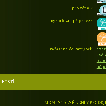
pro zónu 7
mykorhizní přípravek
zařazena do kategorií
exot
květ
listn
nápa
LIKOSTÍ
MOMENTÁLNĚ NENÍ V PRODEJ