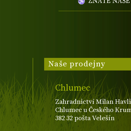
ZNÁTE NAŠ
Naše prodejny
Chlumec
Zahradnictví Milan Havli
Chlumec u Českého Kruml
382 32 pošta Velešín