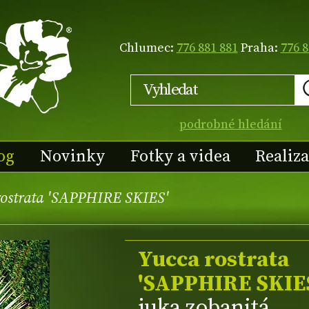
Chlumec:
776 881 881
Praha:
776 8
podrobné hledání
og
Novinky
Fotky a videa
Realiz
rostrata 'SAPPHIRE SKIES'
Yucca rostrata
'SAPPHIRE SKIE
juka zobanitá