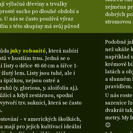
jí výlučně dřeviny a trvalky
zejména pr
aprosté sucho po dlouhé období a
dobrých po
o. U nás se často používá výraz
stromovou
tlin z této skupiny má svůj původ
Podobně jak
než ukáže k
růda
juky zobanité
, která nabízí
například u
tů v hustším trsu. Jedná se o
krémově bí
isty o délce 40-60 cm a šířce 1-
latách a ob
žlutý lem. Listy jsou tuhé, ale i
a slunném l
 špičkou, nejsou ostré a
pravidlem.
hů (y. gloriosa, y. aloifolia aj.).
ůžici a když zestárnou, spodní
U nás rost
 vytvoří tzv. suknici, která se často
sazenice lz
.
dvakrát tak
metry. My 
ěstování – v amerických školkách,
😊
 a mají pro jejich kultivaci ideální