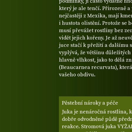
podmínky, ji často vydatně hno
který je ale tenčí. Přirozeně 
nejčastěji z Mexika, mají kme
i hustota olistění. Protože se
musí převážet rostliny bez ze
vidět jejich kořeny. Je až neuv
juce stačí k přežití a dalšímu
vyplývá, že většinu důležitých
hlavně vlhkost, jako to dělá 
(Beaucarnea recurvata), která 
vašeho obdivu.
Pěstební nároky a péče
Juka je nenáročná rostlina, k
dobře odvodněné půdě předno
reakce. Stromová juka VYŽ