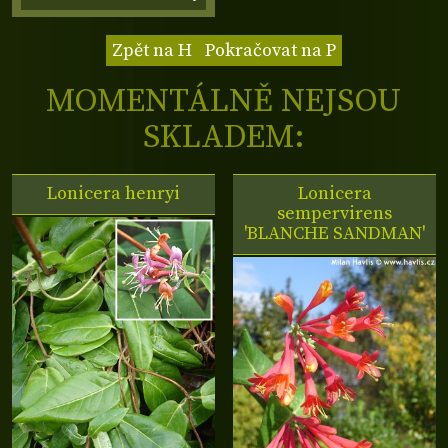
Zpět na H
Pokračovat na P
MOMENTÁLNĚ NEJSOU
SKLADEM:
Lonicera henryi
Lonicera
sempervirens
'BLANCHE SANDMAN'