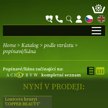
EN
Home
>
Katalog
>
podle vzrůstu
>
popínavé/liána
popínavé/liána začínající na:
A
C
H
L
P
R
V
W
kompletní seznam
NYNÍ V PRODEJI:
Lonicera henryi
'COPPER BEAUTY'