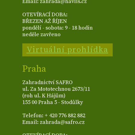
Email: zahrada@havlis.cz
OTEVÍRACÍ DOBA:
BŘEZEN AŽ ŘÍJEN
pondělí - sobota: 9 - 18 hodin
neděle zavřeno
Virtuální prohlídka
Praha
Zahradnictví SAFRO
ul. Za Mototechnou 2673/11
(roh ul. K Hájům)
155 00 Praha 5 - Stodůlky
Telefon: + 420 776 882 882
Email: zahrada@safro.cz