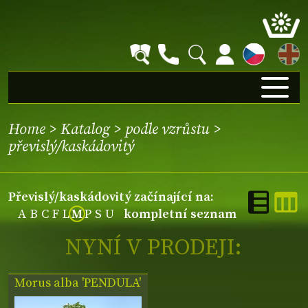
EN
Home
>
Katalog
>
podle vzrůstu
>
převislý/kaskádovitý
převislý/kaskádovitý začínající na:
A
B
C
F
L
M
P
S
U
kompletní seznam
NYNÍ V PRODEJI:
Morus alba 'PENDULA'