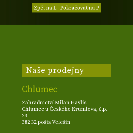
Zpět na L
Pokračovat na P
Naše prodejny
Chlumec
Zahradnictví Milan Havlis
Chlumec u Českého Krumlova, č.p.
23
382 32 pošta Velešín