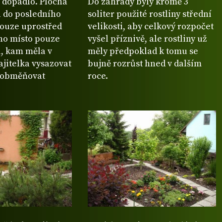
o dopadlo. Plocha
Do zahrady byly kromě 3
á do posledního
soliter použité rostliny střední
pouze uprostřed
velikosti, aby celkový rozpočet
no místo pouze
vyšel příznivě, ale rostliny už
, kam měla v
měly předpoklad k tomu se
jitelka vysazovat
bujně rozrůst hned v dalším
 obměňovat
roce.