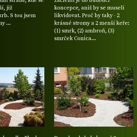
dní straně, kde se
začlenit je do budoucí
í, již
koncepce, aniž by se museli
rb. S tou jsem
likvidovat. Proč by taky - 2
y ...
krásné stromy a 2 menší keře:
(1) smrk, (2) ambroň, (3)
smrček Conica...