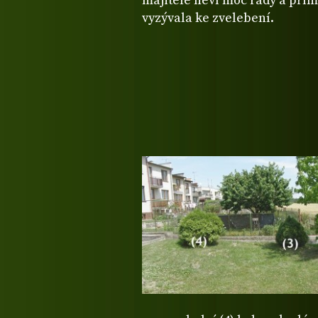
majitelé neví moc rady a pří
vyzývala ke zvelebení.