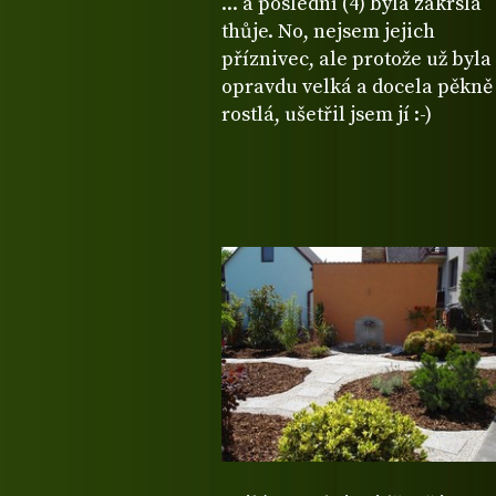
... a poslední (4) byla zakrslá
thůje. No, nejsem jejich
příznivec, ale protože už byla
opravdu velká a docela pěkně
rostlá, ušetřil jsem jí :-)