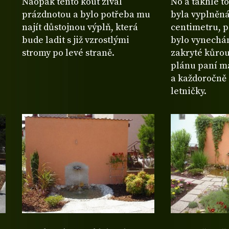
Naopak tento kout zíval
No a takhle t
prázdnotou a bylo potřeba mu
byla vyplněn
najít důstojnou výplň, která
centimetru, 
bude ladit s již vzrostlými
bylo vynechá
stromy po levé straně.
zakryté kůrou
plánu paní ma
a každoročně
letničky.