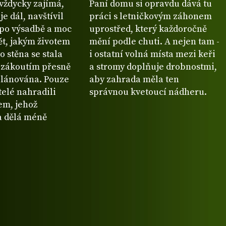
vždycky zajímá,
Paní domu si opravdu dává tu
je dál, navštívil
práci s letničkovým záhonem
y po výsadbě a moc
uprostřed, který každoročně
ět, jakým životem
mění podle chuti. A nejen tam -
to stěna se stala
i ostatní volná místa mezi keři
zákoutím přesně
a stromy doplňuje drobnostmi,
 plánována. Pouze
aby zahrada měla ten
elé nahradili
správnou kvetoucí nádheru.
em, jehož
a dělá méně