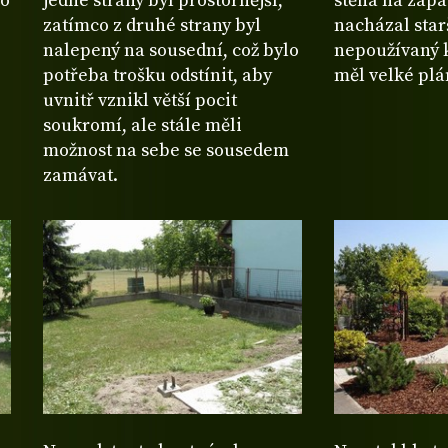
mo
jedné strany byl prostornější,
stěna na zápa
zatímco z druhé strany byl
nacházal starš
nalepený na sousední, což bylo
nepoužívaný k
potřeba trošku odstínit, aby
měl velké plán
uvnitř vznikl větší pocit
soukromí, ale stále měli
možnost na sebe se sousedem
zamávat.