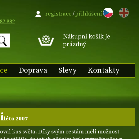
EN
registrace
/
přihlášení
82 882
Nákupní košík je
prázdný
ace
Doprava
Slevy
Kontakty
i
léto 2007
stoval kus světa. Díky svým cestám měli možnost