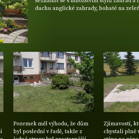
seznámit se s množstvím stylů zahrad a m
duchu anglické zahrady, bohaté na zeleň
Pozemek měl výhodu, že dům
Zjímavostí, k
i
byl poslední v řadě, takže z
chystali plně 