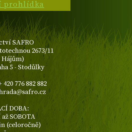
í prohlídka
ctví SAFRO
totechnou 2673/11
K Hájům)
aha 5 - Stodůlky
+ 420 776 882 882
ahrada@safro.cz
CÍ DOBA:
 až SOBOTA
din (celoročně)