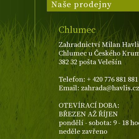
Naše prodejny
Chlumec
Zahradnictví Milan Havli
Chlumec u Českého Kruml
382 32 pošta Velešín
Telefon: + 420 776 881 881
Email: zahrada@havlis.c
OTEVÍRACÍ DOBA:
BŘEZEN AŽ ŘÍJEN
pondělí - sobota: 9 - 18 h
neděle zavřeno