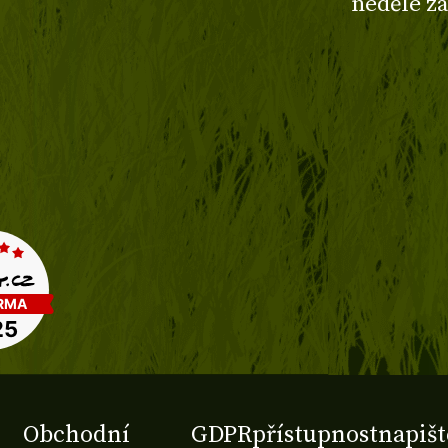
neděle z
Obchodní
GDPR
přístupnost
napišt