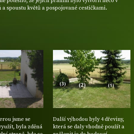
ě potěšilo, že jejich přáním bylo vytvořit něco v
 a spoustu květů a pospojované cestičkami.
terou jsme se
Další výhodou byly 4 dřeviny,
využít, byla zděná
která se daly vhodně použít a