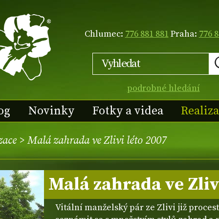
Chlumec:
776 881 881
Praha:
776 8
podrobné hledání
og
Novinky
Fotky a videa
Realiz
zace
> Malá zahrada ve Zlivi léto 2007
Malá zahrada ve Zliv
Vitální manželský pár ze Zlivi již proce