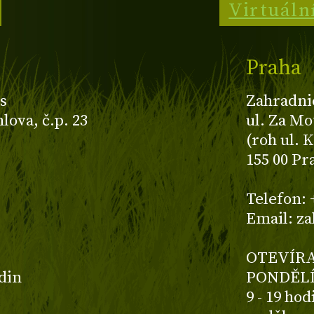
Virtuáln
Praha
s
Zahradni
ova, č.p. 23
ul. Za Mo
(roh ul. 
155 00 Pr
z
Telefon: 
Email: z
OTEVÍRA
odin
PONDĚLÍ
9 - 19 ho