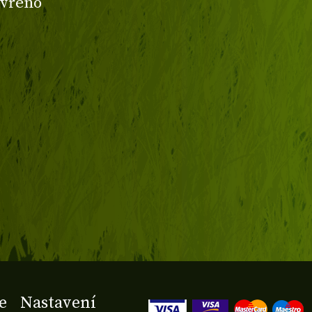
avřeno
e
Nastavení