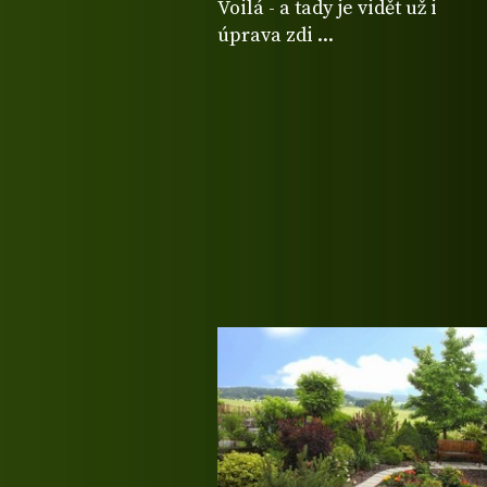
Voilá - a tady je vidět už i
úprava zdi ...