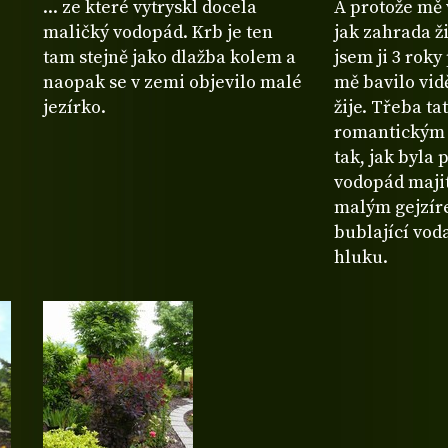
... ze které vytryskl docela
A protože mě 
maličký vodopád. Krb je ten
jak zahrada ži
tam stejně jako dlažba kolem a
jsem ji 3 rok
naopak se v zemi objevilo malé
mě bavilo vid
jezírko.
žije. Třeba ta
romantickým 
tak, jak byla
vodopád majit
malým gejzír
bublající vod
hluku.