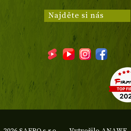
Najděte si nás
2026 SAFRO s.r.o.
Vytvořilo
ANAWE