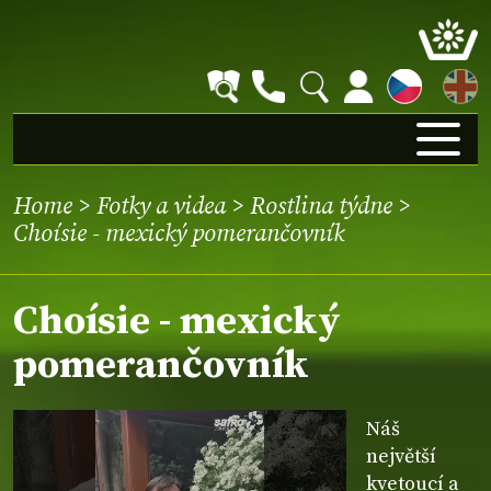
EN
Home
>
Fotky a videa
>
Rostlina týdne
>
Choísie - mexický pomerančovník
Choísie - mexický
pomerančovník
Náš
největší
kvetoucí a