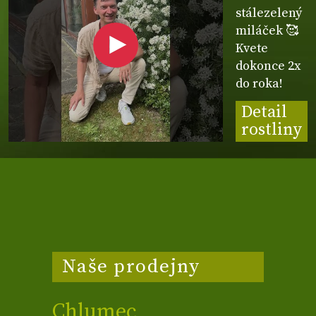
stálezelený
miláček 🥰
Kvete
dokonce 2x
do roka!
Detail
rostliny
Naše prodejny
Chlumec