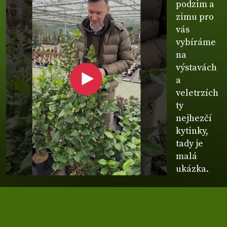
podzim a
zimu pro
vás
vybíráme
na
výstavách
a
veletrzích
ty
nejhezčí
kytinky,
tady je
malá
ukázka.