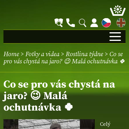
EN
Home
>
Fotky a videa
>
Rostlina týdne
> Co se
pro vás chystá na jaro? 😉 Malá ochutnávka 🍀
Co se pro vás chystá na
jaro? 😉 Malá
ochutnávka 🍀
Celý