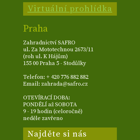
Virtuální prohlídka
Praha
Zahradnictví SAFRO
ul. Za Mototechnou 2673/11
(roh ul. K Hájům)
155 00 Praha 5 - Stodůlky
Telefon: + 420 776 882 882
Email: zahrada@safro.cz
OTEVÍRACÍ DOBA:
PONDĚLÍ až SOBOTA
9 - 19 hodin (celoročně)
neděle zavřeno
Najděte si nás