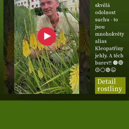
skvělá
odolnost
suchu - to
jsou
mnohokvěty
alias
Kleopatřiny
jehly. A těch
barev!! 🟠🔴
🟡⚪🟢😉
Detail
rostliny