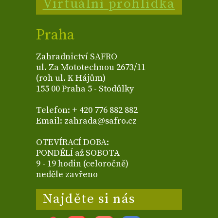
Virtuální prohlídka
Praha
Zahradnictví SAFRO
ul. Za Mototechnou 2673/11
(roh ul. K Hájům)
155 00 Praha 5 - Stodůlky
Telefon: + 420 776 882 882
Email: zahrada@safro.cz
OTEVÍRACÍ DOBA:
PONDĚLÍ až SOBOTA
9 - 19 hodin (celoročně)
neděle zavřeno
Najděte si nás