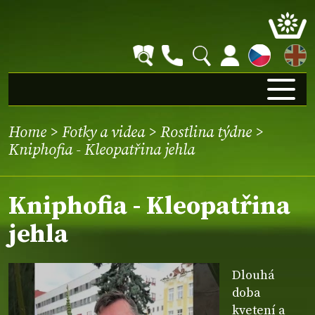
EN
Home
>
Fotky a videa
>
Rostlina týdne
>
Kniphofia - Kleopatřina jehla
Kniphofia - Kleopatřina
jehla
Dlouhá
doba
kvetení a