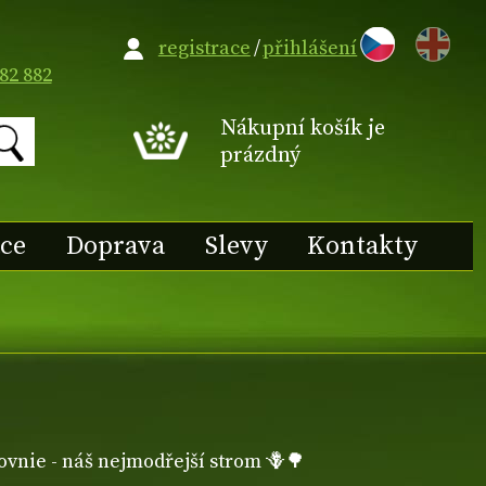
EN
registrace
/
přihlášení
82 882
Nákupní košík je
prázdný
ace
Doprava
Slevy
Kontakty
ovnie - náš nejmodřejší strom 🪻🌳