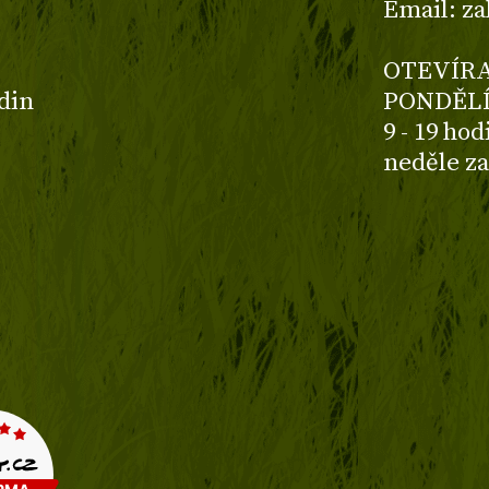
Email: z
OTEVÍRA
odin
PONDĚLÍ
9 - 19 ho
neděle z