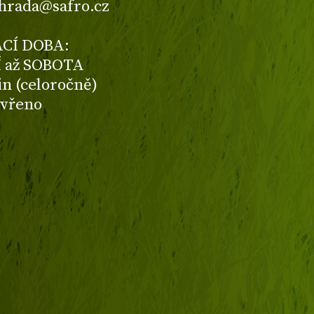
ahrada@safro.cz
CÍ DOBA:
 až SOBOTA
din (celoročně)
avřeno