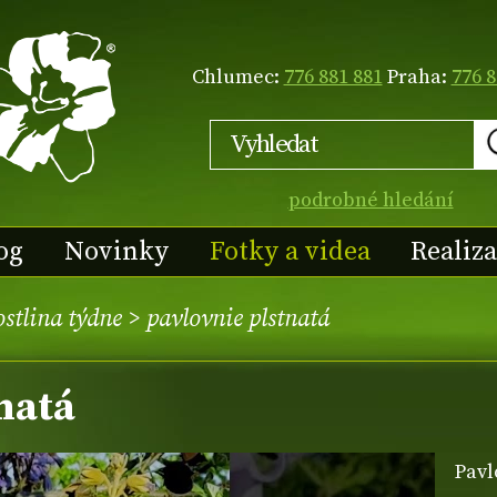
Chlumec:
776 881 881
Praha:
776 8
podrobné hledání
og
Novinky
Fotky a videa
Realiz
stlina týdne
> pavlovnie plstnatá
natá
Pavl