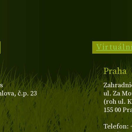
Virtuáln
Praha
s
Zahradni
ova, č.p. 23
ul. Za Mo
(roh ul. 
155 00 Pr
z
Telefon: 