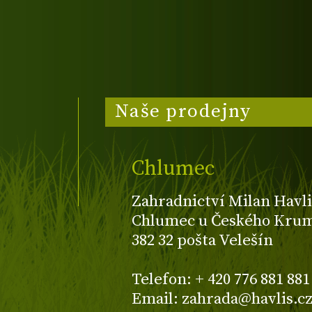
Naše prodejny
Chlumec
Zahradnictví Milan Havli
Chlumec u Českého Kruml
382 32 pošta Velešín
Telefon: + 420 776 881 881
Email: zahrada@havlis.c