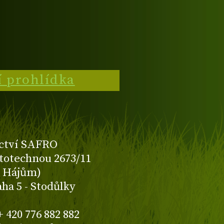
í prohlídka
ctví SAFRO
totechnou 2673/11
K Hájům)
aha 5 - Stodůlky
+ 420 776 882 882