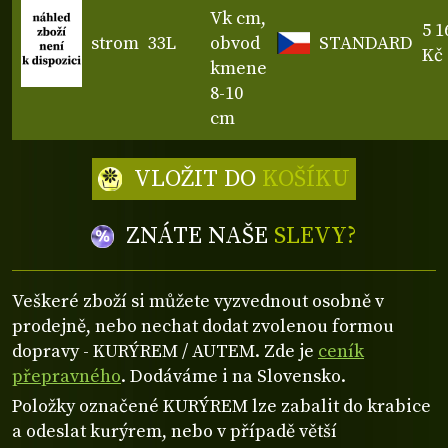
Vk cm,
5 1
strom
33L
obvod
STANDARD
Kč
kmene
8-10
cm
VLOŽIT DO
KOŠÍKU
ZNÁTE NAŠE
SLEVY?
Veškeré zboží si můžete vyzvednout osobně v
prodejně, nebo nechat dodat zvolenou formou
dopravy - KURÝREM / AUTEM. Zde je
ceník
přepravného
. Dodáváme i na Slovensko.
Položky označené KURÝREM lze zabalit do krabice
a odeslat kurýrem, nebo v případě větší