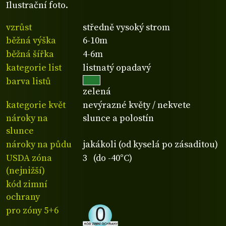
Ilustrační foto.
vzrůst
středně vysoký strom
běžná výška
6-10m
běžná šířka
4-6m
kategorie list
listnatý opadavý
barva listů
zelená
kategorie květ
nevýrazné květy / nekvete
nároky na
slunce a polostín
slunce
nároky na půdu
jakákoli (od kyselá po zásaditou)
USDA zóna
3 (do -40°C)
(nejnižší)
kód zimní
ochrany
pro zóny 5+6