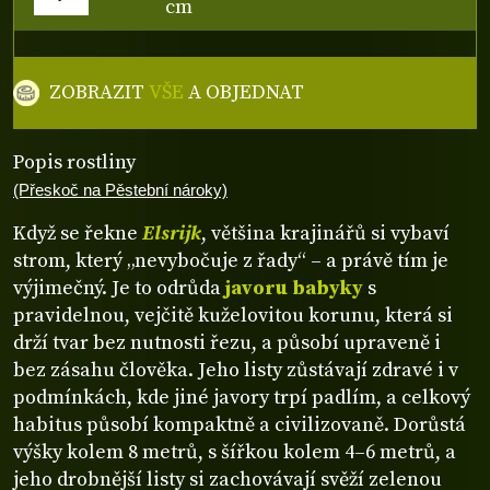
cm
ZOBRAZIT
VŠE
A OBJEDNAT
Popis rostliny
(Přeskoč na Pěstební nároky)
Když se řekne
Elsrijk
, většina krajinářů si vybaví
strom, který „nevybočuje z řady“ – a právě tím je
výjimečný. Je to odrůda
javoru babyky
s
pravidelnou, vejčitě kuželovitou korunu, která si
drží tvar bez nutnosti řezu, a působí upraveně i
bez zásahu člověka. Jeho listy zůstávají zdravé i v
podmínkách, kde jiné javory trpí padlím, a celkový
habitus působí kompaktně a civilizovaně. Dorůstá
výšky kolem 8 metrů, s šířkou kolem 4–6 metrů, a
jeho drobnější listy si zachovávají svěží zelenou