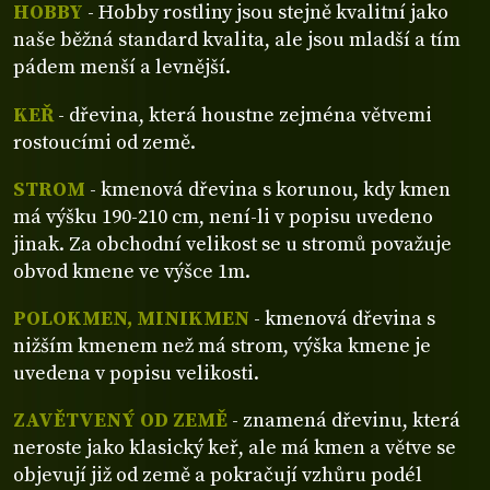
HOBBY
- Hobby rostliny jsou stejně kvalitní jako
naše běžná standard kvalita, ale jsou mladší a tím
pádem menší a levnější.
KEŘ
- dřevina, která houstne zejména větvemi
rostoucími od země.
STROM
- kmenová dřevina s korunou, kdy kmen
má výšku 190-210 cm, není-li v popisu uvedeno
jinak. Za obchodní velikost se u stromů považuje
obvod kmene ve výšce 1m.
POLOKMEN, MINIKMEN
- kmenová dřevina s
nižším kmenem než má strom, výška kmene je
uvedena v popisu velikosti.
ZAVĚTVENÝ OD ZEMĚ
- znamená dřevinu, která
neroste jako klasický keř, ale má kmen a větve se
objevují již od země a pokračují vzhůru podél