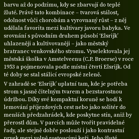
barvu až do podzimu, kdy se zbarvují do teplé
žluté. Právě tato kombinace – tvarová stálost,
odolnost vůči chorobám a vyrovnaný růst – z něj
udělala favorita mezi kultivary javoru babyka. Ve
srovnání s původním druhem působí ‘Elsrijk’
uhlazeněji a kultivovaněji – jako městský
bratranec venkovského stromu. Vyselektovala jej
městská školka v Amstelveenu (C.P. Broerse) v roce
1953 a pojmenovala podle místní čtvrti Elsrijk. Od
té doby se stal stálicí evropské zeleně.
V zahradě se ‘Elsrijk’ uplatní tam, kde je potřeba
strom s jasně čitelným tvarem a bezstarostnou
údržbou. Díky své kompaktní koruně se hodí k
lemování příjezdových cest nebo jako solitér do
menších předzahrádek, kde poskytne stín, aniž by
přerostl dům. V parcích může tvořit pravidelné
řady, ale stejně dobře poslouží i jako kontrastní
prvek mezi volně rostoucími keři. Jeho žluté