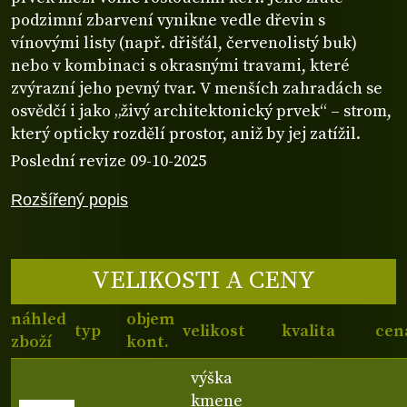
podzimní zbarvení vynikne vedle dřevin s
vínovými listy (např. dřišťál, červenolistý buk)
nebo v kombinaci s okrasnými travami, které
zvýrazní jeho pevný tvar. V menších zahradách se
osvědčí i jako „živý architektonický prvek“ – strom,
který opticky rozdělí prostor, aniž by jej zatížil.
Poslední revize 09-10-2025
Rozšířený popis
VELIKOSTI A CENY
náhled
objem
typ
velikost
kvalita
cen
zboží
kont.
výška
kmene