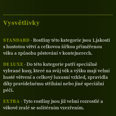
Vysvětlivky
STANDARD
- Rostliny této kategorie jsou 1.jakosti
s hustotou větví a celkovou šířkou přiměřenou
věku a způsobu pěstování v kontejnerech.
DE LUXE
- Do této kategorie patří speciálně
vybrané kusy, které na svůj věk a výšku mají velmi
husté větvení a celkový luxusní vzhled, zpravidla
díky pravidelnému stříhání nebo jiné speciální
péči.
EXTRA
- Tyto rostliny jsou již velmi rozrostlé a
věkově zralé se solitérním vzezřením.