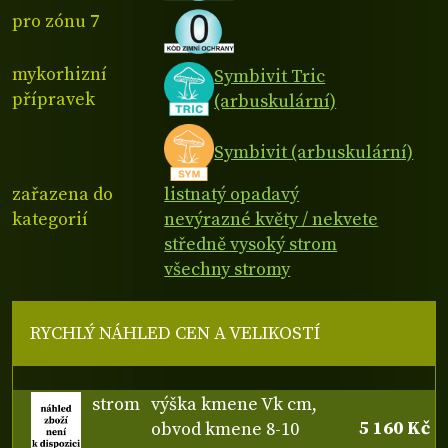
pro zónu 7
mykorhizní
Symbivit Tric
přípravek
(arbuskulární)
Symbivit (arbuskulární)
zařazena do
listnatý opadavý
kategorií
nevýrazné květy / nekvete
středně vysoký strom
všechny stromy
RYCHLÝ NÁHLED CEN A VELIKOSTÍ
strom
výška kmene Vk cm,
5 160 Kč
obvod kmene 8-10