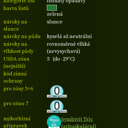
kategorie list
listnatý opadavý
barva listů
zelená
nároky na
slunce
slunce
nároky na půdu
kyselá až neutrální
nároky na
rovnoměrně vlhká
vlhkost půdy
(nevysychavá)
USDA zóna
5 (do -29°C)
(nejnižší)
kód zimní
ochrany
pro zóny 5+6
pro zónu 7
mykorhizní
Symbivit Tric
přípravek
(arbuskulární)