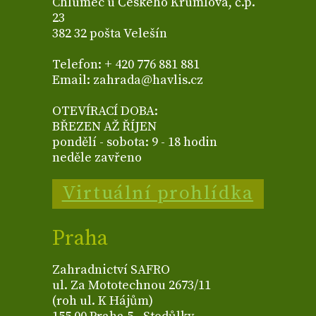
Chlumec u Českého Krumlova, č.p.
23
382 32 pošta Velešín
Telefon: + 420 776 881 881
Email: zahrada@havlis.cz
OTEVÍRACÍ DOBA:
BŘEZEN AŽ ŘÍJEN
pondělí - sobota: 9 - 18 hodin
neděle zavřeno
Virtuální prohlídka
Praha
Zahradnictví SAFRO
ul. Za Mototechnou 2673/11
(roh ul. K Hájům)