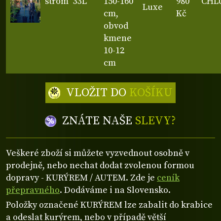
strom
33L
150-160
980
CHL
Luxe
cm,
Kč
obvod
kmene
10-12
cm
VLOŽIT DO
KOŠÍKU
ZNÁTE NAŠE
SLEVY?
Veškeré zboží si můžete vyzvednout osobně v
prodejně, nebo nechat dodat zvolenou formou
dopravy - KURÝREM / AUTEM. Zde je
ceník
přepravného
. Dodáváme i na Slovensko.
Položky označené KURÝREM lze zabalit do krabice
a odeslat kurýrem, nebo v případě větší