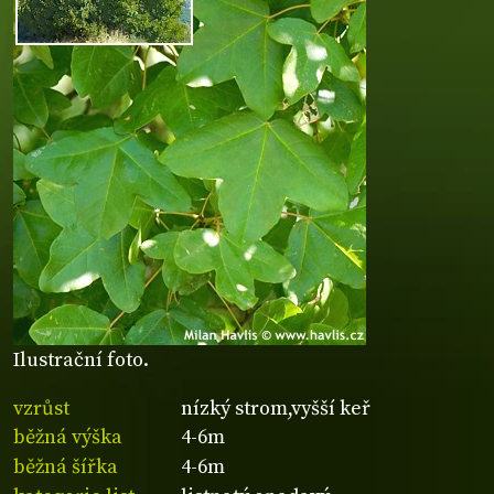
Ilustrační foto.
vzrůst
nízký strom,vyšší keř
běžná výška
4-6m
běžná šířka
4-6m