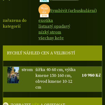
Symbivit (arbuskulární)
zařazena do
exotika
kategorií
listnatý opadavý
nízký strom
všechny keře
RYCHLÝ NÁHLED CEN A VELIKOSTÍ
strom
šířka 40-60 cm, výška
10 980 Kč
kmene 150-160 cm,
obvod kmene 10-12
cm