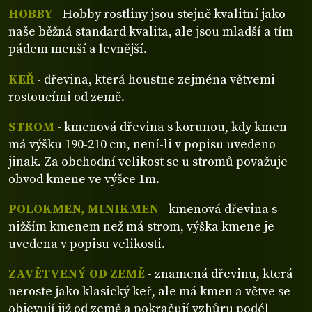
HOBBY
- Hobby rostliny jsou stejně kvalitní jako
naše běžná standard kvalita, ale jsou mladší a tím
pádem menší a levnější.
KEŘ
- dřevina, která houstne zejména větvemi
rostoucími od země.
STROM
- kmenová dřevina s korunou, kdy kmen
má výšku 190-210 cm, není-li v popisu uvedeno
jinak. Za obchodní velikost se u stromů považuje
obvod kmene ve výšce 1m.
POLOKMEN, MINIKMEN
- kmenová dřevina s
nižším kmenem než má strom, výška kmene je
uvedena v popisu velikosti.
ZAVĚTVENÝ OD ZEMĚ
- znamená dřevinu, která
neroste jako klasický keř, ale má kmen a větve se
objevují již od země a pokračují vzhůru podél