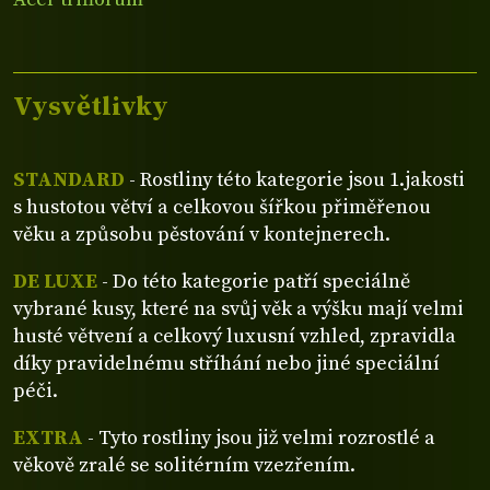
Vysvětlivky
STANDARD
- Rostliny této kategorie jsou 1.jakosti
s hustotou větví a celkovou šířkou přiměřenou
věku a způsobu pěstování v kontejnerech.
DE LUXE
- Do této kategorie patří speciálně
vybrané kusy, které na svůj věk a výšku mají velmi
husté větvení a celkový luxusní vzhled, zpravidla
díky pravidelnému stříhání nebo jiné speciální
péči.
EXTRA
- Tyto rostliny jsou již velmi rozrostlé a
věkově zralé se solitérním vzezřením.