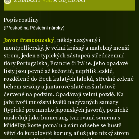
ZOBRAZIT
VŠE
A OBJEDNAT
Popis rostliny
(Přeskoč na Pěstební nároky)
Javor francouzský
, někdy nazývaný i
montpellierský, je velmi krásný a malebný menší
strom, jeden z typických zástupců středozemní
flóry Portugalska, Francie či Itálie. Jeho opadavé
listy jsou pevné až kožovité, nepříliš lesklé,
rozdělené do třech kulatých laloků, středně zelené
během sezóny a jantarově zlaté až šarlatově
červené na podzim. Opadávají velmi pozdě. Na
jaře tvoří množství květů nazývaných samary
(typické pro mnoho japonských javorů), po nichž
následují jako bumerang tvarovaná semena s
křidélky. Roste pomalu a sám od sebe se hustě
větví do kupolovité koruny, ať už jako nízký strom