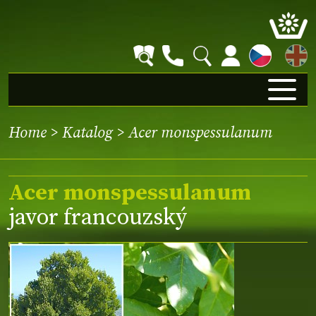
EN
Home
>
Katalog
> Acer monspessulanum
Acer monspessulanum
javor francouzský