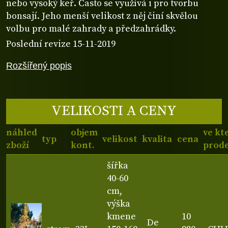
nebo vysoký keř. Často se využívá i pro tvorbu
bonsají. Jeho menší velikost z něj činí skvělou
volbu pro malé zahrady a předzahrádky.
Poslední revize 15-11-2019
Rozšířený popis
VELIKOSTI A CENY
náhled
objem
ve kt
typ
velikost
kvalita
cena
zboží
kont.
prode
šířka
40-60
cm,
výška
kmene
10
De