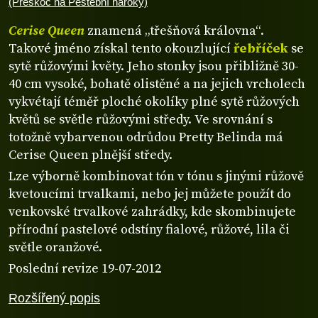
(Přeskoč na Pěstební nároky)
Cerise Queen
znamená „třešňová královna“.
Takové jméno získal tento okouzlující
řebříček
se
sytě růžovými květy. Jeho stonky jsou přibližně 30-
40 cm vysoké, bohatě olistěné a na jejich vrcholech
vykvétají téměř ploché okolíky plné sytě růžových
květů se světle růžovými středy. Ve srovnání s
totožně vybarvenou odrůdou Pretty Belinda má
Cerise Queen plnější středy.
Lze výborně kombinovat tón v tónu s jinými růžově
kvetoucími trvalkami, nebo jej můžete použít do
venkovské trvalkové zahrádky, kde skombinujete
přírodní pastelové odstíny fialové, růžové, lila či
světle oranžové.
Poslední revize 19-07-2012
Rozšířený popis