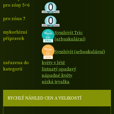
pro zóny 5+6
pro zónu 7
mykorhizní
Symbivit Tric
přípravek
(arbuskulární)
Symbivit (arbuskulární)
zařazena do
květy v létě
kategorií
listnatý opadavý
nápadné květy
nízká trvalka
RYCHLÝ NÁHLED CEN A VELIKOSTÍ