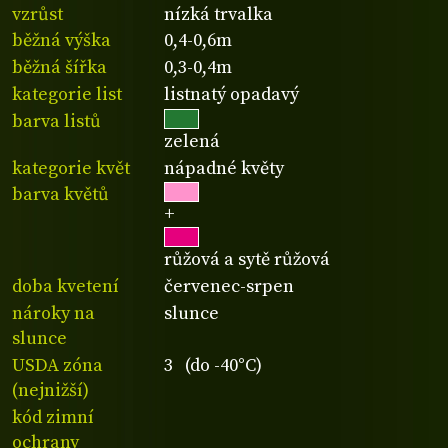
vzrůst
nízká trvalka
běžná výška
0,4-0,6m
běžná šířka
0,3-0,4m
kategorie list
listnatý opadavý
barva listů
zelená
kategorie květ
nápadné květy
barva květů
+
růžová a sytě růžová
doba kvetení
červenec-srpen
nároky na
slunce
slunce
USDA zóna
3 (do -40°C)
(nejnižší)
kód zimní
ochrany