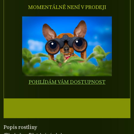
MOMENTÁLNĚ NENÍ V PRODEJI
POHLÍDÁM VÁM DOSTUPNOST
Popis rostliny