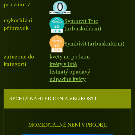
pro zónu 7
mykorhizní
Symbivit Tric
přípravek
(arbuskulární)
Symbivit (arbuskulární)
zařazena do
květy na podzim
kategorií
květy v létě
listnatý opadavý
nápadné květy
RYCHLÝ NÁHLED CEN A VELIKOSTÍ
MOMENTÁLNĚ NENÍ V PRODEJI