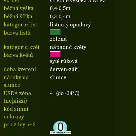
vzrůst
středně vysoká trvalka
běžná výška
0,4-0,5m
běžná šířka
0,3-0,4m
kategorie list
listnatý opadavý
barva listů
zelená
kategorie květ
nápadné květy
barva květů
sytě růžová
doba kvetení
červen-září
nároky na
slunce
slunce
USDA zóna
4 (do -34°C)
(nejnižší)
kód zimní
ochrany
pro zóny 5+6