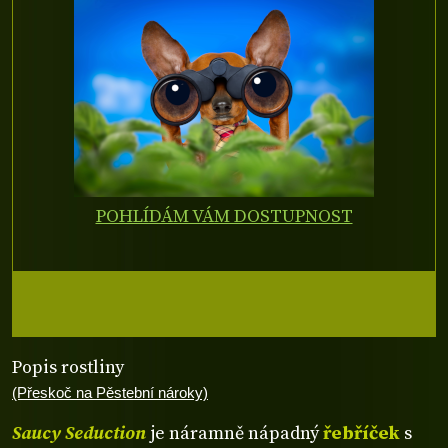
POHLÍDÁM VÁM DOSTUPNOST
Popis rostliny
(Přeskoč na Pěstební nároky)
Saucy Seduction
je náramně nápadný
řebříček
s