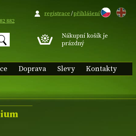
EN
registrace
/
přihlášení
82 882
Nákupní košík je
prázdný
ace
Doprava
Slevy
Kontakty
lium