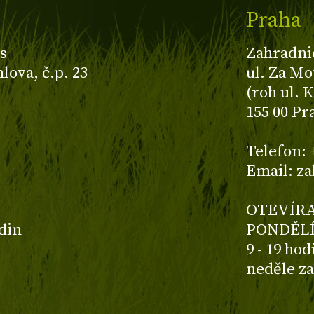
Praha
s
Zahradni
ova, č.p. 23
ul. Za Mo
(roh ul. 
155 00 Pr
z
Telefon: 
Email: z
OTEVÍRA
odin
PONDĚLÍ
9 - 19 ho
neděle z