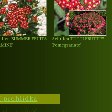
illea 'SUMMER FRUITS
Achillea TUTTI FRUTTI™
RMINE'
'Pomegranate'
í prohlídka