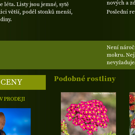
nových a zd
 léta. Listy jsou jemné, sytě
ici větší, podél stonků menší,
Poslední re
diny.
Není náročn
mokru. Nej
nevyžaduje
Podobné rostliny
 CENY
 PRODEJI