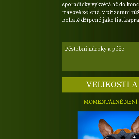
sporadicky vykvétá až do konce
trávově zelené, v přízemní růž
bohatě dřípené jako list kapra
Pěstební nároky a péče
VELIKOSTI A
MOMENTÁLNĚ NENÍ V