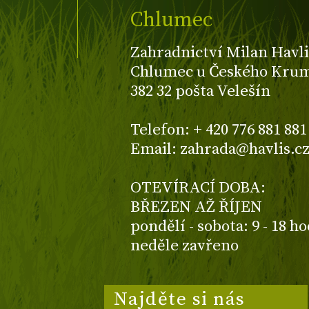
Chlumec
Zahradnictví Milan Havli
Chlumec u Českého Kruml
382 32 pošta Velešín
Telefon: + 420 776 881 881
Email: zahrada@havlis.c
OTEVÍRACÍ DOBA:
BŘEZEN AŽ ŘÍJEN
pondělí - sobota: 9 - 18 h
neděle zavřeno
Najděte si nás