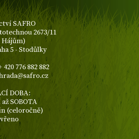
ctví SAFRO
totechnou 2673/11
K Hájům)
aha 5 - Stodůlky
+ 420 776 882 882
ahrada@safro.cz
CÍ DOBA:
 až SOBOTA
din (celoročně)
avřeno