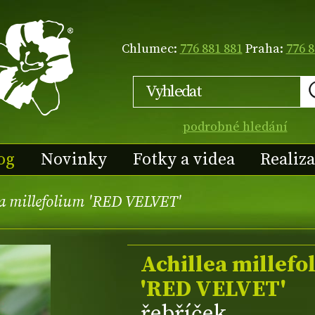
Chlumec:
776 881 881
Praha:
776 8
podrobné hledání
og
Novinky
Fotky a videa
Realiz
ea millefolium 'RED VELVET'
Achillea millefo
'RED VELVET'
řebříček