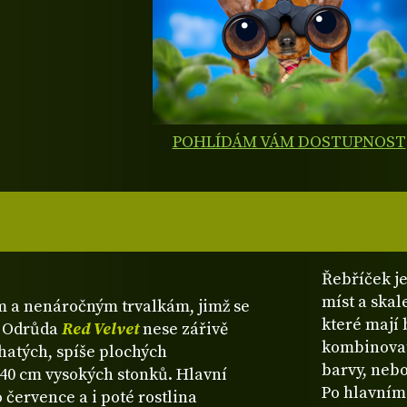
POHLÍDÁM VÁM DOSTUPNOST
Řebříček j
míst a skal
m a nenáročným trvalkám, jimž se
které mají
. Odrůda
Red Velvet
nese zářivě
kombinovat
hatých, spíše plochých
barvy, nebo
-40 cm vysokých stonků. Hlavní
Po hlavním 
 července a i poté rostlina