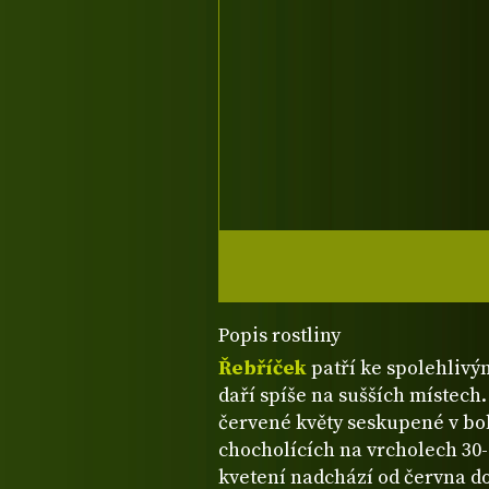
Popis rostliny
Řebříček
patří ke spolehlivý
daří spíše na sušších místech
červené květy seskupené v bo
chocholících na vrcholech 30
kvetení nadchází od června do