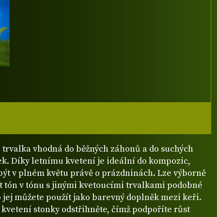
e trvalka vhodná do běžných záhonů a do suchých
ek. Díky letnímu kvetení je ideální do kompozic,
 být v plném květu právě o prázdninách. Lze výborně
 tón v tónu s jinými kvetoucími trvalkami podobné
 jej můžete použít jako barevný doplněk mezi keři.
kvetení stonky odstřihněte, čímž podpoříte růst