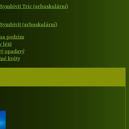
Symbivit Tric (arbuskulární)
Symbivit (arbuskulární)
 na podzim
v létě
atý opadavý
né květy
I