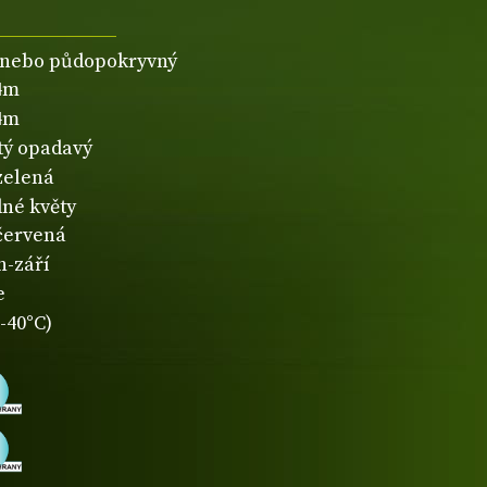
 nebo půdopokryvný
,4m
,4m
atý opadavý
zelená
né květy
červená
n-září
e
-40°C)