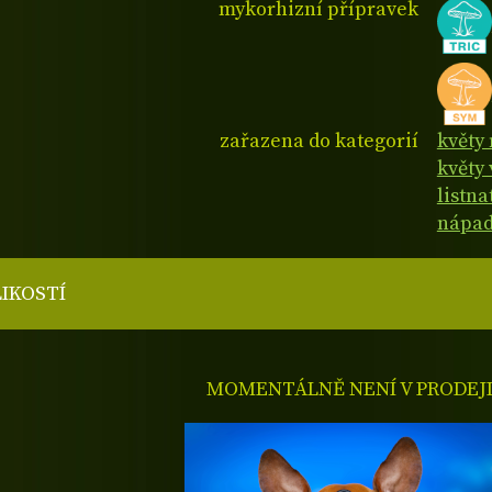
mykorhizní přípravek
zařazena do kategorií
květy
květy 
listn
nápad
LIKOSTÍ
MOMENTÁLNĚ NENÍ V PRODEJ