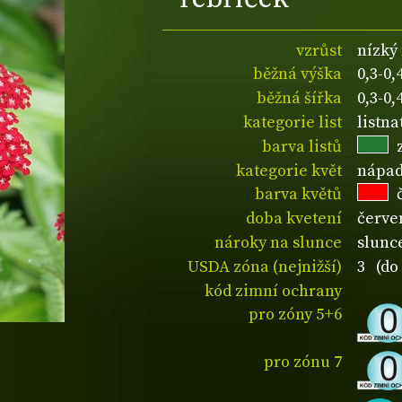
vzrůst
nízký
běžná výška
0,3-0
běžná šířka
0,3-0
kategorie list
listn
barva listů
kategorie květ
nápad
barva květů
doba kvetení
červe
nároky na slunce
slunc
USDA zóna (nejnižší)
3 (do 
kód zimní ochrany
pro zóny 5+6
pro zónu 7