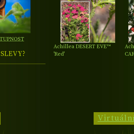
STUPNOST
Achillea DESERT EVE™
Ach
E
SLEVY?
'Red'
CA
Virtuáln