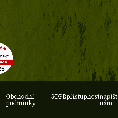
Obchodní
GDPR
přístupnost
napišt
podmínky
nám